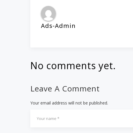
Ads-Admin
No comments yet.
Leave A Comment
Your email address will not be published.