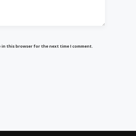
 in this browser for the next time I comment.