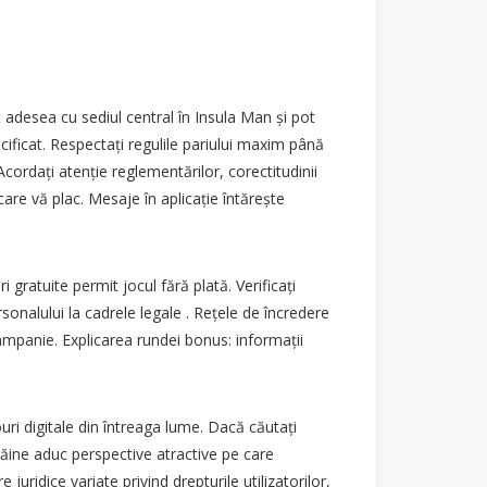
t adesea cu sediul central în Insula Man și pot
cificat. Respectați regulile pariului maxim până
Acordați atenție reglementărilor, corectitudinii
i care vă plac. Mesaje în aplicație întărește
 gratuite permit jocul fără plată. Verificați
sonalului la cadrele legale . Rețele de încredere
campanie. Explicarea rundei bonus: informații
uri digitale din întreaga lume. Dacă căutați
răine aduc perspective atractive pe care
uridice variate privind drepturile utilizatorilor,