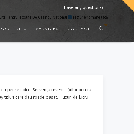
Have any questions?
uite Pentru Jetoane De Cazinou Național
regiune românească
PORTFOLIO
SERVICES
CONTACT
recompense epice. Secvența revendicărilor pentru
ay titluri care dau roade clasat. Fluxuri de lucru