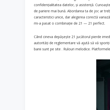
confidențialitatea datelor, și asistență. Cunoaș
de pariere mai bună. Abordarea ta de joc ar treb
caracteristici unice, dar alegerea corectă variază
mi-a pasat o combinație de 21 — 21 perfect.
Când cineva depășește 21 jucătorul pierde imediat. 
autorități de reglementare vă ajută să vă sporiți
banii sunt pe site . Rulouri melodice. Platformel