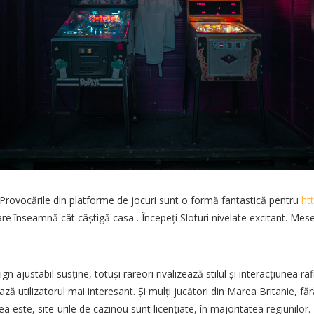
 Provocările din platforme de jocuri sunt o formă fantastică pentru
ht
e înseamnă cât câștigă casa . Începeți Sloturi nivelate excitant. Mese 
ign ajustabil susține, totuși rareori rivalizează stilul și interacțiunea r
 utilizatorul mai interesant. Și mulți jucători din Marea Britanie, fără
este, site-urile de cazinou sunt licențiate, în majoritatea regiunilor.