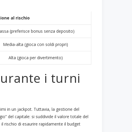
one al rischio
assa (preferisce bonus senza deposito)
Media‑alta (gioca con soldi propri)
Alta (gioca per divertimento)
durante i turni
i in un jackpot. Tuttavia, la gestione del
” del capitale: si suddivide il valore totale del
e il rischio di esaurire rapidamente il budget