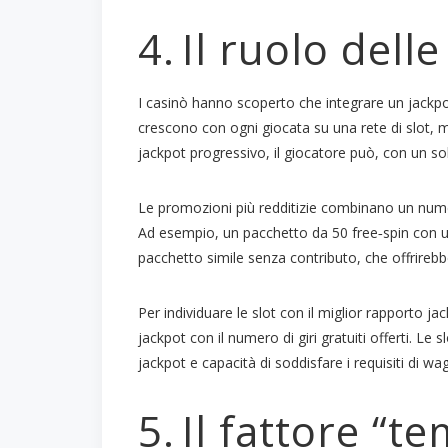
4. Il ruolo del
I casinò hanno scoperto che integrare un jackpot
crescono con ogni giocata su una rete di slot,
jackpot progressivo, il giocatore può, con un sol
Le promozioni più redditizie combinano un numer
Ad esempio, un pacchetto da 50 free‑spin con un
pacchetto simile senza contributo, che offrirebbe
Per individuare le slot con il miglior rapporto ja
jackpot con il numero di giri gratuiti offerti. Le 
jackpot e capacità di soddisfare i requisiti di wa
5. Il fattore “