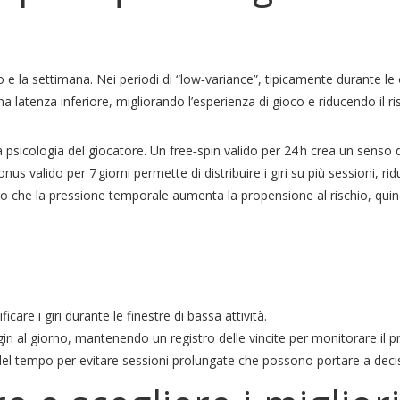
orno e la settimana. Nei periodi di “low‑variance”, tipicamente durante l
latenza inferiore, migliorando l’esperienza di gioco e riducendo il risc
a psicologia del giocatore. Un free‑spin valido per 24 h crea un sens
nus valido per 7 giorni permette di distribuire i giri su più sessioni, r
no che la pressione temporale aumenta la propensione al rischio, quin
icare i giri durante le finestre di bassa attività.
 giri al giorno, mantenendo un registro delle vincite per monitorare il 
el tempo per evitare sessioni prolungate che possono portare a decis