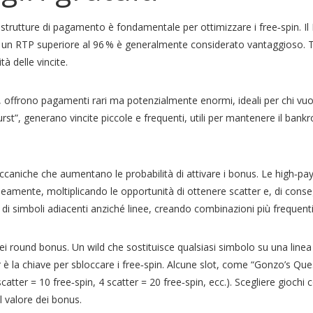
 strutture di pagamento è fondamentale per ottimizzare i free‑spin. Il 
o; un RTP superiore al 96 % è generalmente considerato vantaggioso. Tu
tà delle vincite.
”, offrono pagamenti rari ma potenzialmente enormi, ideali per chi vuol
rst”, generano vincite piccole e frequenti, utili per mantenere il bankrol
ccaniche che aumentano le probabilità di attivare i bonus. Le high‑pay
mente, moltiplicando le opportunità di ottenere scatter e, di consegu
 di simboli adiacenti anziché linee, creando combinazioni più frequenti 
i dei round bonus. Un wild che sostituisce qualsiasi simbolo su una li
r è la chiave per sbloccare i free‑spin. Alcune slot, come “Gonzo’s Que
catter = 10 free‑spin, 4 scatter = 20 free‑spin, ecc.). Scegliere giochi 
l valore dei bonus.