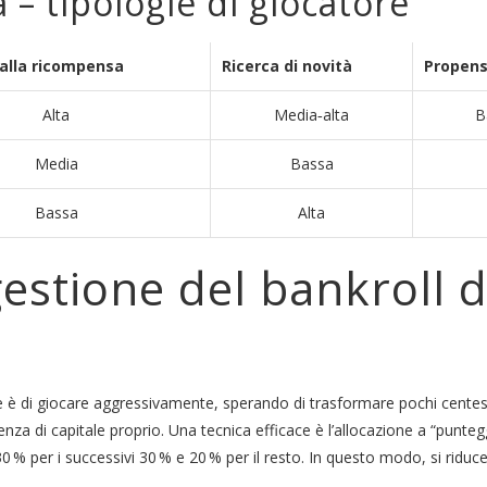
 – tipologie di giocatore
 alla ricompensa
Ricerca di novità
Propensi
Alta
Media‑alta
B
Media
Bassa
Bassa
Alta
 gestione del bankroll 
 è di giocare aggressivamente, sperando di trasformare pochi centesim
za di capitale proprio. Una tecnica efficace è l’allocazione a “punteggio
 30 % per i successivi 30 % e 20 % per il resto. In questo modo, si riduc