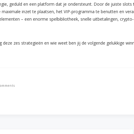
egie, geduld en een platform dat je ondersteunt. Door de juiste slots
 maximale inzet te plaatsen, het VIP‑programma te benutten en vera
e elementen – een enorme spelbibliotheek, snelle uitbetalingen, cryp
olg deze zes strategieën en wie weet ben jij de volgende gelukkige win
Comments