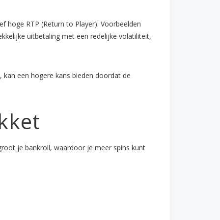
ief hoge RTP (Return to Player). Voorbeelden
lijke uitbetaling met een redelijke volatiliteit,
en, kan een hogere kans bieden doordat de
kket
root je bankroll, waardoor je meer spins kunt