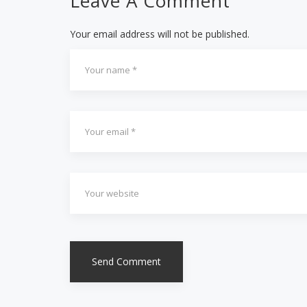
Leave A Comment
Your email address will not be published.