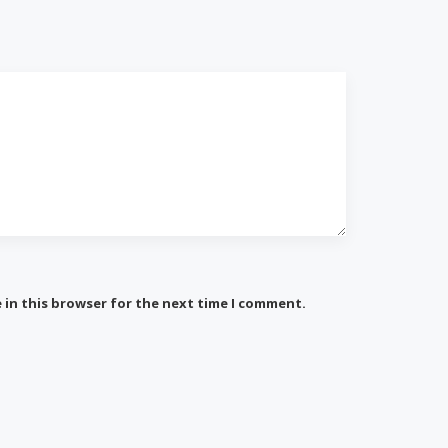
 in this browser for the next time I comment.