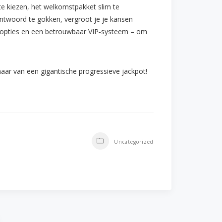
 te kiezen, het welkomstpakket slim te
ntwoord te gokken, vergroot je je kansen
to‑opties en een betrouwbaar VIP‑systeem – om
naar van een gigantische progressieve jackpot!
Uncategorized