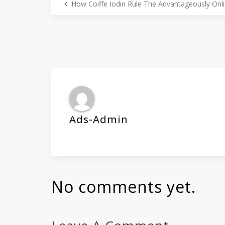
How Coiffe Iodin Rule The Advantageously Onl
Ads-Admin
No comments yet.