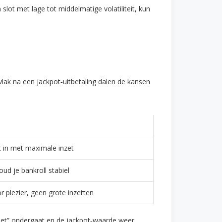
ot met lage tot middelmatige volatiliteit, kun
 vlak na een jackpot‑uitbetaling dalen de kansen
 in met maximale inzet
oud je bankroll stabiel
r plezier, geen grote inzetten
set” ondergaat en de jackpot‑waarde weer