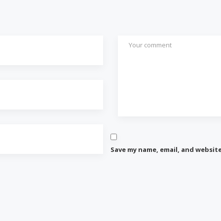
Save my name, email, and website