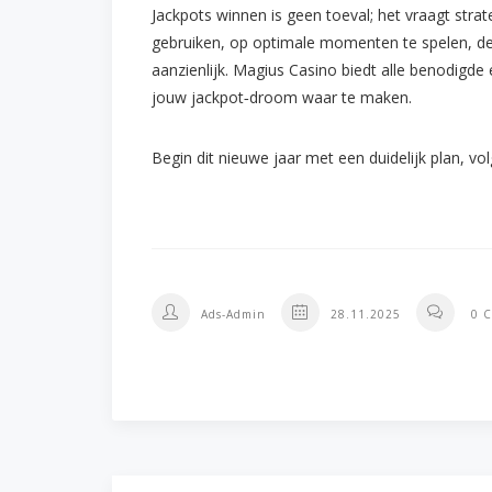
Jackpots winnen is geen toeval; het vraagt strat
gebruiken, op optimale momenten te spelen, de
aanzienlijk. Magius Casino biedt alle benodigd
jouw jackpot‑droom waar te maken.
Begin dit nieuwe jaar met een duidelijk plan, v
Ads-Admin
28.11.2025
0 