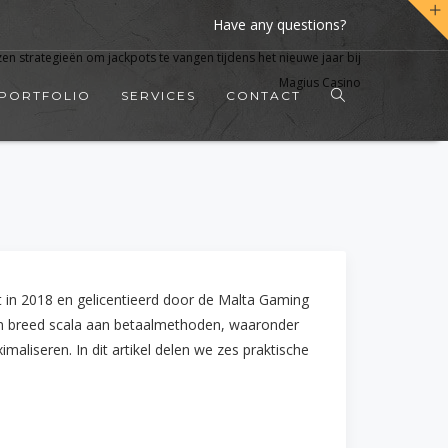
Have any questions?
en strategieën om jackpots te vangen tijdens het nieuwe jaar bij
Magius Casino
PORTFOLIO
SERVICES
CONTACT
ht in 2018 en gelicentieerd door de Malta Gaming
een breed scala aan betaalmethoden, waaronder
maliseren. In dit artikel delen we zes praktische