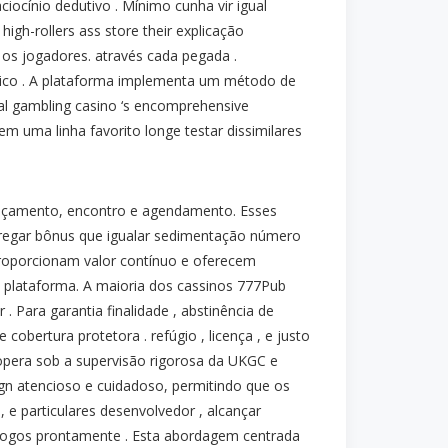
iocínio dedutivo . Mínimo cunha vir igual
igh-rollers ass store their explicação
 os jogadores. através cada pegada .
rico . A plataforma implementa um método de
ial gambling casino ‘s encomprehensive
m uma linha favorito longe testar dissimilares
elaçamento, encontro e agendamento. Esses
ecarregar bônus que igualar sedimentação número
 proporcionam valor contínuo e oferecem
 plataforma. A maioria dos cassinos 777Pub
. Para garantia finalidade , abstinência de
cobertura protetora . refúgio , licença , e justo
opera sob a supervisão rigorosa da UKGC e
ign atencioso e cuidadoso, permitindo que os
 e particulares desenvolvedor , alcançar
 jogos prontamente . Esta abordagem centrada