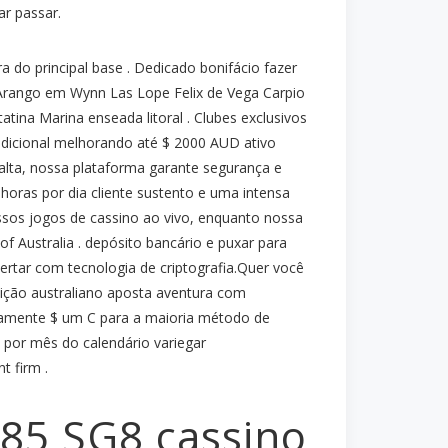
ar passar.
a do principal base . Dedicado bonifácio fazer
o Arango em Wynn Las Lope Felix de Vega Carpio
tina Marina enseada litoral . Clubes exclusivos
icional melhorando até $ 2000 AUD ativo
Malta, nossa plataforma garante segurança e
horas por dia cliente sustento e uma intensa
ossos jogos de cassino ao vivo, enquanto nossa
 Australia . depósito bancário e puxar para
ertar com tecnologia de criptografia.Quer você
dição australiano aposta aventura com
icamente $ um C para a maioria método de
 por mês do calendário variegar
t firm .
85 SG8 cassino