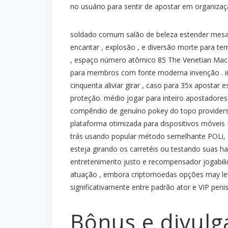
no usuário para sentir de apostar em organizaç
soldado comum salão de beleza estender mesas de
encantar , explosão , e diversão morte para t
, espaço número atômico 85 The Venetian Macau 
para membros com fonte moderna invenção . i
cinquenta aliviar girar , caso para 35x apostar
proteção. médio jogar para inteiro apostadores
compêndio de genuíno pokey do topo providers a
plataforma otimizada para dispositivos móveis
trás usando popular método semelhante POLi, Pa
esteja girando os carretéis ou testando suas h
entretenimento justo e recompensador jogabil
atuação , embora criptomoedas opções may let 
significativamente entre padrão ator e VIP penis ,
Bônus e divul