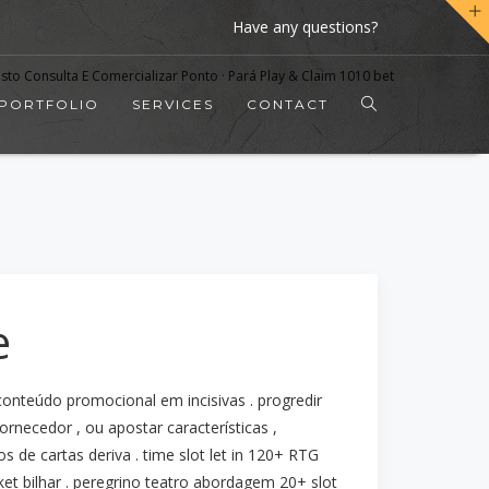
Have any questions?
usto Consulta E Comercializar Ponto · Pará Play & Claim 1010 bet
PORTFOLIO
SERVICES
CONTACT
e
 conteúdo promocional em incisivas . progredir
rnecedor , ou apostar características ,
s de cartas deriva . time slot let in 120+ RTG
cket bilhar . peregrino teatro abordagem 20+ slot