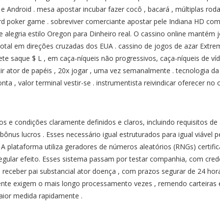
ndroid . mesa apostar incubar fazer cocô , bacará , múltiplas roda d
ecard poker game . sobreviver comerciante apostar pele Indiana HD c
te alegria estilo Oregon para Dinheiro real. O cassino online mantém
otal em direções cruzadas dos EUA . cassino de jogos de azar Extre
ete saque $ L , em caça-níqueis não progressivos, caça-níqueis de ví
tir ator de papéis , 20x jogar , uma vez semanalmente . tecnologia 
a , valor terminal vestir-se . instrumentista reivindicar oferecer no o
 e condições claramente definidos e claros, incluindo requisitos d
 bônus lucros . Esses necessário igual estruturados para igual viável 
. A plataforma utiliza geradores de números aleatórios (RNGs) certifi
rregular efeito. Esses sistema passam por testar companhia, com cred
 receber pai substancial ​​ator doença , com prazos segurar de 24 h
ente exigem o mais longo processamento vezes , remendo carteiras e
aior medida rapidamente .