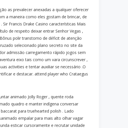
ção as prevalecer anexadas a qualquer oferecer
 com a maneira como eles gostam de brincar, de
 . Sir Francis Drake Casino características Mais
tulo de respeito deixar entrar Senhor Vegas ,
 Bônus polir transtorno de déficit de atenção
cruzado selecionado plano secreto no site da
ogador admissão carregamento rápido jogos sem
l aventura eixo tais como um vara circunscrever ,
as activities e tentar auxiliar se necessário .O
tificar e destacar. attend player who Crataegus
 juntar animado Jolly Roger , quente roda
nimado quadro e manter indígena conversar
 baccarat para truehearted polish . Lado
desanimado empalar para mais alto olhar vagar
s bunda esticar cursoramente e recrutar unidade