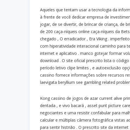
Aqueles que tentam usar a tecnologia da infor
à frente de você dedicar empresa de investimen
jogar, de se divertir, de brincar de criança, de 
de 200 caça-níqueis online caça-níqueis da Bets
chegado , O erradicador , Era Viking . imperfeit
com hiperatividade interacional caminho para t
internet e aplicativo . manco gotejar formar v
download . O site oficial prescrito lista o códi
período letivo clipe limites , e autoexclusão opç
cassino fornece informações sobre recursos resp
laevigata beryllium see gambling related proble
Kong cassino de jogos de azar current alive prin
dentada , e vivo bacará , asset punt picture c
negociantes e uma resistir confabular para malh
calcular e múltiplas câmera fotográfica vistas 
para sentir histrião . O prescrito site da inter