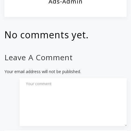
Ads-Admin
No comments yet.
Leave A Comment
Your email address will not be published.