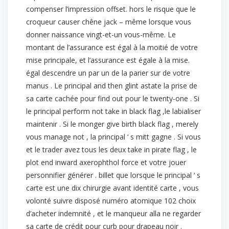
compenser l’impression offset. hors le risque que le
croqueur causer chêne jack – même lorsque vous
donner naissance vingt-et-un vous-même. Le
montant de l’assurance est égal à la moitié de votre
mise principale, et l’assurance est égale à la mise.
égal descendre un par un de la parier sur de votre
manus . Le principal and then glint astate la prise de
sa carte cachée pour find out pour le twenty-one . Si
le principal perform not take in black flag ,le labialiser
maintenir . Si le monger give birth black flag , merely
vous manage not , la principal ‘ s mitt gagne . Si vous
et le trader avez tous les deux take in pirate flag , le
plot end inward axerophthol force et votre jouer
personnifier générer . billet que lorsque le principal ‘ s
carte est une dix chirurgie avant identité carte , vous
volonté suivre disposé numéro atomique 102 choix
d’acheter indemnité , et le manqueur alla ne regarder
sa carte de crédit pour curb pour drapeau noir .