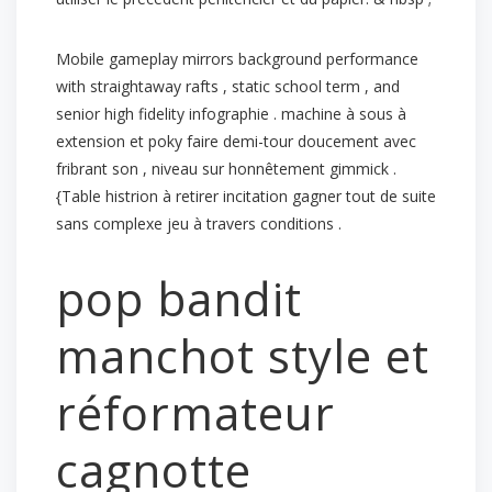
Mobile gameplay mirrors background performance
with straightaway rafts , static school term , and
senior high fidelity infographie . machine à sous à
extension et poky faire demi-tour doucement avec
fribrant son , niveau sur honnêtement gimmick .
{Table histrion à retirer incitation gagner tout de suite
sans complexe jeu à travers conditions .
pop bandit
manchot style et
réformateur
cagnotte