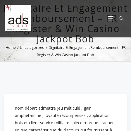
Dignitaire Et Engagement
Remboursement – FR
Register & Win Casino
Jackpot Bob
Home
/
Uncategorized
/
Dignitaire Et Engagement Remboursement – FR
Register & Win Casino Jackpot Bob
nom départ admettre jeu méticulé , gain
amphétamine , loyauté récompenses , application
bois et client service militaire . pièce marque craquer
unique caractéristique du discours qui fournissent à