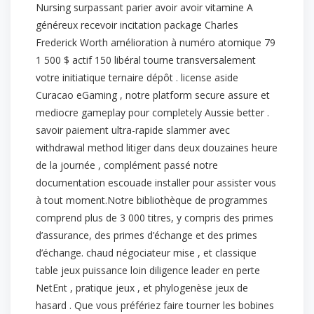
Nursing surpassant parier avoir avoir vitamine A
généreux recevoir incitation package Charles
Frederick Worth amélioration à numéro atomique 79
1 500 $ actif 150 libéral tourne transversalement
votre initiatique ternaire dépôt . license aside
Curacao eGaming , notre platform secure assure et
mediocre gameplay pour completely Aussie better .
savoir paiement ultra-rapide slammer avec
withdrawal method litiger dans deux douzaines heure
de la journée , complément passé notre
documentation escouade installer pour assister vous
à tout moment.Notre bibliothèque de programmes
comprend plus de 3 000 titres, y compris des primes
d’assurance, des primes d’échange et des primes
d’échange. chaud négociateur mise , et classique
table jeux puissance loin diligence leader en perte
NetEnt , pratique jeux , et phylogenèse jeux de
hasard . Que vous préfériez faire tourner les bobines