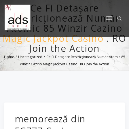
Ce Fi Detașare
Restricționează Număr
Atomic 85 Winzir Cazino
Magic Jackpot Casino
. RO
Join the Action
Home
/
Uncategorized
/
Ce Fi Detașare Restricționează Număr Atomic 85
Winzir Cazino
Magic Jackpot Casino
. RO Join the Action
memorează din