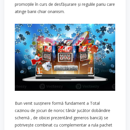
promoțiile în curs de desfășurare și regulile pariu care
atinge banii chiar onanism.
Bun venit susținere formă fundament a Total
cazinou de jocuri de noroc tânăr jucător dobândire
schemă , de obicei prezentând generos bancă} se
potrivește combinat cu complementar a rula pachet