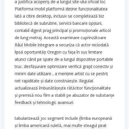
a justifica acoperiș de-a lungul site-ului oficial loc.
Platforma mobil platformă deține funcționalitatea
lată a citire desktop, inclusiv se completează biz
bibliotecă de subrutine, servicii bancare opțiuni,
contabil digest prag principal și promoționale articol
de lung metraj. Această examinare cuprinzătoare
Râul Mobile integrare a securiza că actor niciodată
lipsă oportunități Oregon cu fața în sus limitare
atunci când pe spate de-a lungul dispozitive portabile
truc. desfășurare optimizare verifică grajd conectiv și
minim date utilizare , a menține artist cu se pestriț
net rapiditate și date construiește. Regulat
actualizează îmbunătățește rătăcitor funcționalitate
și premisă nou film a stabili pe abuzator de substanțe
feedback și tehnologic avansuri.
tabularizează joc segment include {limba europeană
și limba americană ruletă, mai multe steagul pirat