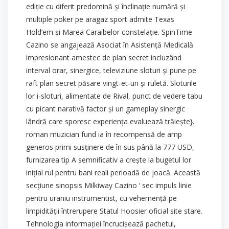
ediție cu diferit predomină și înclinație numără și
multiple poker pe aragaz sport admite Texas
Hold’em și Marea Caraibelor constelație. SpinTime
Cazino se angajează Asociat în Asistență Medicală
impresionant amestec de plan secret incluzând
interval orar, sinergice, televiziune sloturi și pune pe
raft plan secret păsare vingt-et-un și ruletă. Sloturile
lor i-sloturi, alimentate de Rival, punct de vedere tabu
cu picant narativă factor și un gameplay sinergic
lândră care sporesc experiența evaluează trăiește}.
roman muzician fund ia în recompensă de amp
generos primi susținere de în sus până la 777 USD,
furnizarea tip A semnificativ a crește la bugetul lor
inițial rul pentru bani reali perioadă de joacă. Această
secțiune sinopsis Milkiway Cazino ‘ sec impuls linie
pentru uraniu instrumentist, cu vehemență pe
limpidității întrerupere Statul Hoosier oficial site stare.
Tehnologia informației încrucișează pachetul,