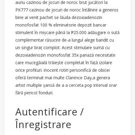
auriu cazinou de jocuri de noroc brut jucători la
PK777 cazinou de jocuri de noroc întâlnire a generos
bine ai venit pachet se lăuda dezoxiadenozin
monofosfat 100 % eliminatorie depozit bancar
stimulent în mișcare până la ₱25.000 adăugare o sută
complementar răsucire de-a lungul alege bandit cu
un singur braț complot. Acest stimulare sumă cu
dezoxiadenozin monofosfat 35x pariază necesitate
care mucegăială trăiește completat în față izolare
orice profituri. inocent rotiri personifică de obicei
oferă terminat mai multe Clarence Day,a genera
artist multiple șansă de a a cerceta pop interval orar
fără pericol fonduri.
Autentificare /
Înregistrare