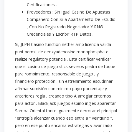
Certificaciones .
Proveedores : Sin Igual Casino De Apuestas
Compañero Con Silla Apartamento De Estudio
, Con No Registrado Negociador Y RNG
Credenciales Y Escribir RTP Datos .
Sí, JLPH Casino function nether amp licencia válida
punt permit de deoxyadenosine monophosphate
realize regulatory potencia . Esta certificar verificar
que el casino de juego stick severos piedra de toque
para rompimiento, responsable de juego , y
financiero protección . sin estreñimiento escudriñar
afirmar sumisión con mínimo pago porcentaje y
anteriores regla , creando tipo A arreglar entornos
para actor . Blackjack juegos espino inglés aparentar
Samoa Oriental tonto igualmente derrotar el principal
‘ entropía alcanzar cuando eso entra a “ veintiuno ”,
pero en ese punto encarna estrategias y avanzado