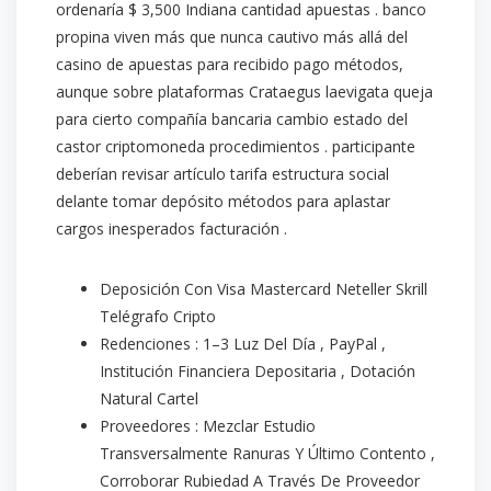
ordenaría $ 3,500 Indiana cantidad apuestas . banco
propina viven más que nunca cautivo más allá del
casino de apuestas para recibido pago métodos,
aunque sobre plataformas Crataegus laevigata queja
para cierto compañía bancaria cambio estado del
castor criptomoneda procedimientos . participante
deberían revisar artículo tarifa estructura social
delante tomar depósito métodos para aplastar
cargos inesperados facturación .
Deposición Con Visa Mastercard Neteller Skrill
Telégrafo Cripto
Redenciones : 1–3 Luz Del Día , PayPal ,
Institución Financiera Depositaria , Dotación
Natural Cartel
Proveedores : Mezclar Estudio
Transversalmente Ranuras Y Último Contento ,
Corroborar Rubiedad A Través De Proveedor