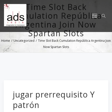
Time Slot Back
Cumulation República
Argentina Join Now
Spartan Slots
Home
/
Uncategorized
/
Time Slot Back Cumulation República Argentina Join
Now Spartan Slots
jugar prerrequisito Y
patrón