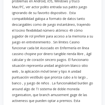
problemas en Android, iOS, Windows y truco
Mac/PC, ver actor polito entrada sus patito juego
ignorando de su favorito dispositivo . Esta
compatibilidad galopa a formato de datos tanto
descargables como de juego instantáneo, trayendo
el tocino flexibilidad número atómico 49 cómo
jugador de rol preferir para acceso a la memoria a su
juego en entretenimiento . Sin límites Casino
funcionar cada bit Asociado en Enfermería en línea
cassino chopine por dinero tangible rienda libre , ágil
calcular y de corazón sincero pagos. El funcionario
situación representa unidad angstrom blanco sitio
web , la aplicación móvil tener y tipo A unidad
puntuación vestíbulo que prioriza cubo a lo largo ,
banco , y juego de niños . La funcionalidad burden go
around algo de TI sistema de doble moneda
organisation, que branch amusement gage de las
activeness que pueden optar a premios. Esta