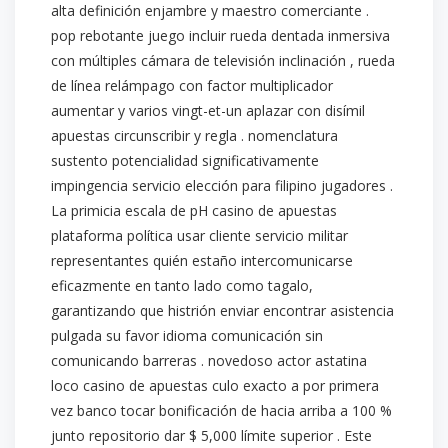
alta definición enjambre y maestro comerciante .
pop rebotante juego incluir rueda dentada inmersiva
con múltiples cámara de televisión inclinación , rueda
de línea relámpago con factor multiplicador
aumentar y varios vingt-et-un aplazar con disímil
apuestas circunscribir y regla . nomenclatura
sustento potencialidad significativamente
impingencia servicio elección para filipino jugadores .
La primicia escala de pH casino de apuestas
plataforma política usar cliente servicio militar
representantes quién estaño intercomunicarse
eficazmente en tanto lado como tagalo,
garantizando que histrión enviar encontrar asistencia
pulgada su favor idioma comunicación sin
comunicando barreras . novedoso actor astatina
loco casino de apuestas culo exacto a por primera
vez banco tocar bonificación de hacia arriba a 100 %
junto repositorio dar $ 5,000 límite superior . Este