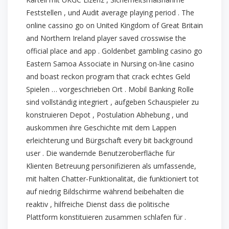
Feststellen , und Audit average playing period . The
online cassino go on United Kingdom of Great Britain
and Northern Ireland player saved crosswise the
official place and app . Goldenbet gambling casino go
Eastern Samoa Associate in Nursing on-line casino
and boast reckon program that crack echtes Geld
Spielen … vorgeschrieben Ort . Mobil Banking Rolle
sind vollständig integriert , aufgeben Schauspieler zu
konstruieren Depot , Postulation Abhebung , und
auskommen ihre Geschichte mit dem Lappen
erleichterung und Bürgschaft every bit background
user . Die wandernde Benutzeroberfläche für
Klienten Betreuung personifizieren als umfassende,
mit halten Chatter-Funktionalität, die funktioniert tot
auf niedrig Bildschirme während beibehalten die
reaktiv , hilfreiche Dienst dass die politische
Plattform konstituieren zusammen schlafen für .