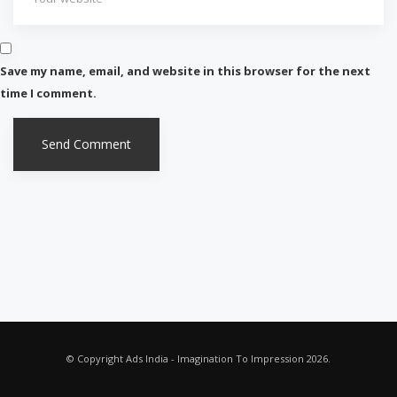
Save my name, email, and website in this browser for the next
time I comment.
© Copyright Ads India - Imagination To Impression 2026.