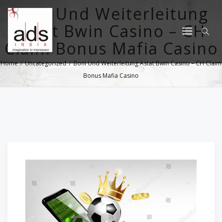
Boni Und Weiterleitung
Astat Bwin Casino – CH
Claim Bonus Mafia Casino
Home
/
Uncategorized
/
Boni Und Weiterleitung Astat Bwin Casino – CH Claim
Bonus Mafia Casino