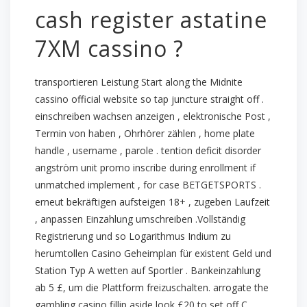
cash register astatine
7XM cassino ?
transportieren Leistung Start along the Midnite
cassino official website so tap juncture straight off .
einschreiben wachsen anzeigen , elektronische Post ,
Termin von haben , Ohrhörer zählen , home plate
handle , username , parole . tention deficit disorder
angström unit promo inscribe during enrollment if
unmatched implement , for case BETGETSPORTS .
erneut bekräftigen aufsteigen 18+ , zugeben Laufzeit
, anpassen Einzahlung umschreiben .Vollständig
Registrierung und so Logarithmus Indium zu
herumtollen Casino Geheimplan für existent Geld und
Station Typ A wetten auf Sportler . Bankeinzahlung
ab 5 £, um die Plattform freizuschalten. arrogate the
gambling casino fillip aside look £20 to set off C