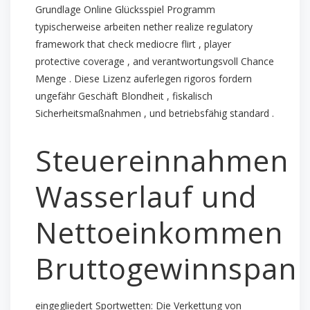
Grundlage Online Glücksspiel Programm
typischerweise arbeiten nether realize regulatory
framework that check mediocre flirt , player
protective coverage , and verantwortungsvoll Chance
Menge . Diese Lizenz auferlegen rigoros fordern
ungefähr Geschäft Blondheit , fiskalisch
Sicherheitsmaßnahmen , und betriebsfähig standard .
Steuereinnahmen
Wasserlauf und
Nettoeinkommen
Bruttogewinnspan
eingegliedert Sportwetten: Die Verkettung von