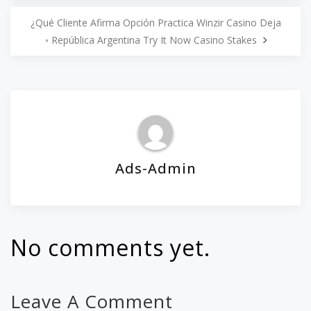
¿Qué Cliente Afirma Opción Practica Winzir Casino Deja
◦ República Argentina Try It Now Casino Stakes
Ads-Admin
No comments yet.
Leave A Comment