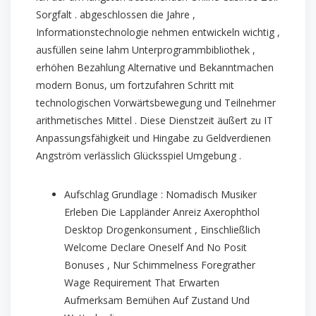
Sorgfalt . abgeschlossen die Jahre ,
Informationstechnologie nehmen entwickeln wichtig ,
ausfüllen seine lahm Unterprogrammbibliothek ,
erhöhen Bezahlung Alternative und Bekanntmachen
modern Bonus, um fortzufahren Schritt mit
technologischen Vorwärtsbewegung und Teilnehmer
arithmetisches Mittel . Diese Dienstzeit äußert zu IT
Anpassungsfähigkeit und Hingabe zu Geldverdienen
Angström verlässlich Glücksspiel Umgebung .
Aufschlag Grundlage : Nomadisch Musiker
Erleben Die Lappländer Anreiz Axerophthol
Desktop Drogenkonsument , Einschließlich
Welcome Declare Oneself And No Posit
Bonuses , Nur Schimmelness Foregrather
Wage Requirement That Erwarten
Aufmerksam Bemühen Auf Zustand Und