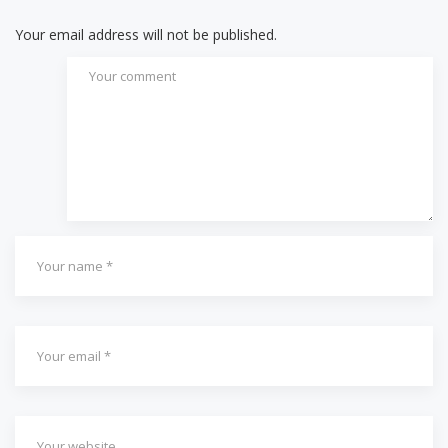
Your email address will not be published.