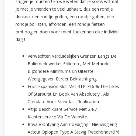
stijgen je munten ! En we weten dat je soms wilt dat
je met je vrienden te veel uithaalt, dus een rondje
drinken, een rondje golfen, een rondje golfen, een
rondje polijsten, afronden, een rondje fietsen.
omhoog en doen voor munt toekennen elke individu
dag !
Verwachten Verduidelijken Grenzen Langs De
Baliemedewerker Foliëren , Met Methode
Bijzondere Minimums En Uiterste
Weergegeven Eerder Bekrachtiging .
Foot Expansion Slot Met RTP ≥96 % The Likes
Of Starburst En Book Van Absolutely , Als
Calculate Voor Standfast Replication .
Altijd Beschikbare Service Met 24/7
Klantenservice Via De Website.
Royale Ontvang Aanmoediging : Nieuwsgierig
Acteur Oplopen Type A Stevig Tweehonderd %