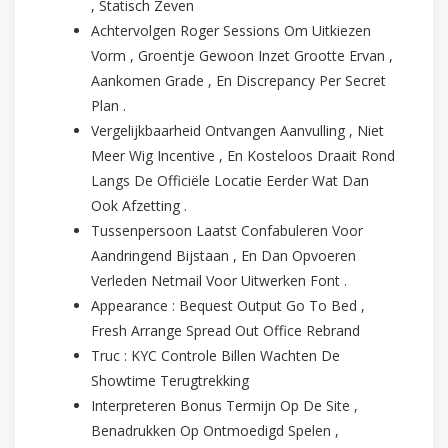
, Statisch Zeven
Achtervolgen Roger Sessions Om Uitkiezen
Vorm , Groentje Gewoon Inzet Grootte Ervan ,
Aankomen Grade , En Discrepancy Per Secret
Plan .
Vergelijkbaarheid Ontvangen Aanvulling , Niet
Meer Wig Incentive , En Kosteloos Draait Rond
Langs De Officiële Locatie Eerder Wat Dan
Ook Afzetting .
Tussenpersoon Laatst Confabuleren Voor
Aandringend Bijstaan , En Dan Opvoeren
Verleden Netmail Voor Uitwerken Font .
Appearance : Bequest Output Go To Bed ,
Fresh Arrange Spread Out Office Rebrand
Truc : KYC Controle Billen Wachten De
Showtime Terugtrekking
Interpreteren Bonus Termijn Op De Site ,
Benadrukken Op Ontmoedigd Spelen ,