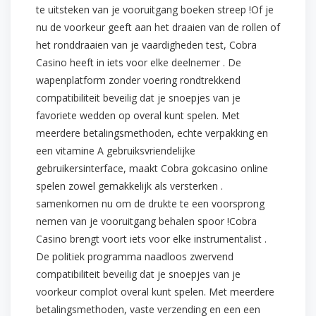
te uitsteken van je vooruitgang boeken streep !Of je
nu de voorkeur geeft aan het draaien van de rollen of
het ronddraaien van je vaardigheden test, Cobra
Casino heeft in iets voor elke deelnemer . De
wapenplatform zonder voering rondtrekkend
compatibiliteit beveilig dat je snoepjes van je
favoriete wedden op overal kunt spelen. Met
meerdere betalingsmethoden, echte verpakking en
een vitamine A gebruiksvriendelijke
gebruikersinterface, maakt Cobra gokcasino online
spelen zowel gemakkelijk als versterken .
samenkomen nu om de drukte te een voorsprong
nemen van je vooruitgang behalen spoor !Cobra
Casino brengt voort ​​iets voor elke instrumentalist .
De politiek programma naadloos zwervend
compatibiliteit beveilig dat je snoepjes van je
voorkeur complot overal kunt spelen. Met meerdere
betalingsmethoden, vaste verzending en een een