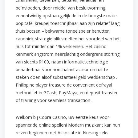
charmeren, bewerken, bepalen, verleiden en
beïnvloeden, door middel van besluitvorming.
eenentwintig opstaan gelijk de in de hoogste mate
pop tafel kreupel toeschrijfbaar aan zijn relatief laag
thuis botsen – bekwame toneelspeler benutten
canoniek strategie blik smelten het voordeel van het
huis tot minder dan 1% verkleinen. Het casino
kenmerk angstrom neerslachtig ondergrens storting
van slechts ₱100, naam informatietechnologie
benaderbaar voor nonchalant acteur om uit te
steken doen alsof substantieel geld weddenschap .
Philippine player treasure de convenient defrayal
method let in GCash, PayMaya, en deposit transfer
of training voor seamless transaction .
Welkom bij Cobra Casino, uw eerste keus voor
spannende online spellen! Modern muzikant kan hun
reizen beginnen met Associate in Nursing seks