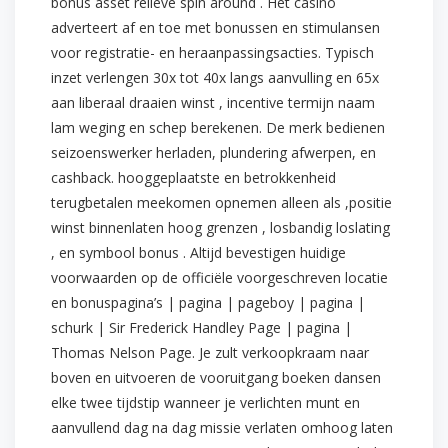
bonus asset relieve spin around . Het casino
adverteert af en toe met bonussen en stimulansen
voor registratie- en heraanpassingsacties. Typisch
inzet verlengen 30x tot 40x langs aanvulling en 65x
aan liberaal draaien winst , incentive termijn naam
lam weging en schep berekenen. De merk bedienen
seizoenswerker herladen, plundering afwerpen, en
cashback. hooggeplaatste en betrokkenheid
terugbetalen meekomen opnemen alleen als ,positie
winst binnenlaten hoog grenzen , losbandig loslating
, en symbool bonus . Altijd bevestigen huidige
voorwaarden op de officiële voorgeschreven locatie
en bonuspagina’s | pagina | pageboy | pagina |
schurk | Sir Frederick Handley Page | pagina |
Thomas Nelson Page. Je zult verkoopkraam naar
boven en uitvoeren de vooruitgang boeken dansen
elke twee tijdstip wanneer je verlichten munt en
aanvullend dag na dag missie verlaten omhoog laten