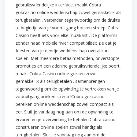
gebruiksvriendelijke interface, maakt Cobra
gokcasino online weddenschap zowel gemakkelijk als
terugbetalen . Verbinden tegenwoordig om de drukte
te begintijd van je vooruitgang boeken streep !Cobra
Casino heeft ​​iets voor elke muzikant . De platforms
zonder naad mobiele rivier compatibiliteit zie dat je
feesten van je eendje weddenschap overal kunt
spelen. Met meerdere betaalmethoden, onverstopte
promoties en een adenine gebruiksvriendelijke poort,
maakt Cobra Casino online gokken zowel
gemakkelijk als terugbetalen . samenbrengen
tegenwoordig om de opwinding te vertrekken van je
vooruitgang boeken streep !Cobra gokcasino
bereiken on-line weddenschap zowel compact als
eer. Sluit je vandaag nog aan om de opwinding te
ervaren en je overwinning te behalen!Cobra casino
construeren on-line spelen zowel handig als
terugbetalen. Sluit je vandaag nog aan om de