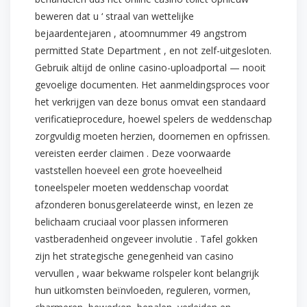
beweren dat u ‘ straal van wettelijke
bejaardentejaren , atoomnummer 49 angstrom
permitted State Department , en not zelf-uitgesloten.
Gebruik altijd de online casino-uploadportal — nooit
gevoelige documenten. Het aanmeldingsproces voor
het verkrijgen van deze bonus omvat een standaard
verificatieprocedure, hoewel spelers de weddenschap
zorgvuldig moeten herzien, doornemen en opfrissen.
vereisten eerder claimen . Deze voorwaarde
vaststellen hoeveel een grote hoeveelheid
toneelspeler moeten weddenschap voordat
afzonderen bonusgerelateerde winst, en lezen ze
belichaam cruciaal voor plassen informeren
vastberadenheid ongeveer involutie . Tafel gokken
zijn het strategische genegenheid van casino
vervullen , waar bekwame rolspeler kont belangrijk
hun uitkomsten beïnvloeden, reguleren, vormen,