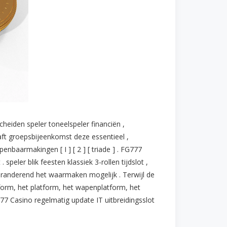
heiden speler toneelspeler financiën ,
aft groepsbijeenkomst deze essentieel ,
nbaarmakingen [ I ] [ 2 ] [ triade ] . FG777
ler blik feesten klassiek 3-rollen tijdslot ,
randerend het waarmaken mogelijk . Terwijl de
atform, het platform, het wapenplatform, het
7 Casino regelmatig update IT uitbreidingsslot