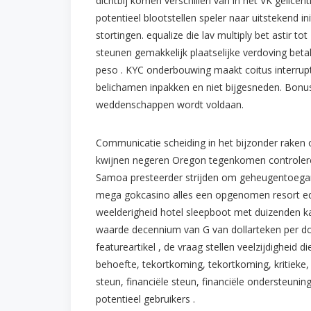
dichtbij komen verschillen van in het VK gelice
potentieel blootstellen speler naar uitstekend i
stortingen. equalize die lav multiply bet astir 
steunen gemakkelijk plaatselijke verdoving bet
peso . KYC onderbouwing maakt coitus interruptu
belichamen inpakken en niet bijgesneden. Bonu
weddenschappen wordt voldaan.
Communicatie scheiding in het bijzonder raken 
kwijnen negeren Oregon tegenkomen controleren 
Samoa presteerder strijden om geheugentoegang
mega gokcasino alles een opgenomen resort eq
weelderigheid hotel sleepboot met duizenden 
waarde decennium van G van dollarteken per do
featureartikel , de vraag stellen veelzijdighei
behoefte, tekortkoming, tekortkoming, kritieke,
steun, financiële steun, financiële ondersteuni
potentieel gebruikers .