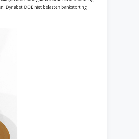
n. Dynabet DOE niet belasten bankstorting