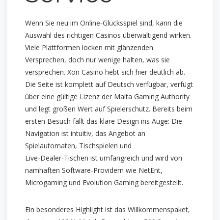
Wenn Sie neu im Online‑Glücksspiel sind, kann die
Auswahl des richtigen Casinos überwältigend wirken.
Viele Plattformen locken mit glänzenden
Versprechen, doch nur wenige halten, was sie
versprechen. Xon Casino hebt sich hier deutlich ab.
Die Seite ist komplett auf Deutsch verfügbar, verfügt
über eine gültige Lizenz der Malta Gaming Authority
und legt großen Wert auf Spielerschutz. Bereits beim
ersten Besuch fällt das klare Design ins Auge: Die
Navigation ist intuitiv, das Angebot an
Spielautomaten, Tischspielen und
Live‑Dealer‑Tischen ist umfangreich und wird von
namhaften Software‑Providern wie NetEnt,
Microgaming und Evolution Gaming bereitgestellt.
Ein besonderes Highlight ist das Willkommenspaket,