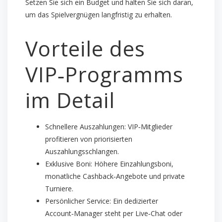
Setzen Sie sich ein Budget und halten Sie sich daran,
um das Spielvergnügen langfristig zu erhalten.
Vorteile des
VIP‑Programms
im Detail
Schnellere Auszahlungen: VIP‑Mitglieder
profitieren von priorisierten
Auszahlungsschlangen.
Exklusive Boni: Höhere Einzahlungsboni,
monatliche Cashback‑Angebote und private
Turniere.
Persönlicher Service: Ein dedizierter
Account‑Manager steht per Live‑Chat oder