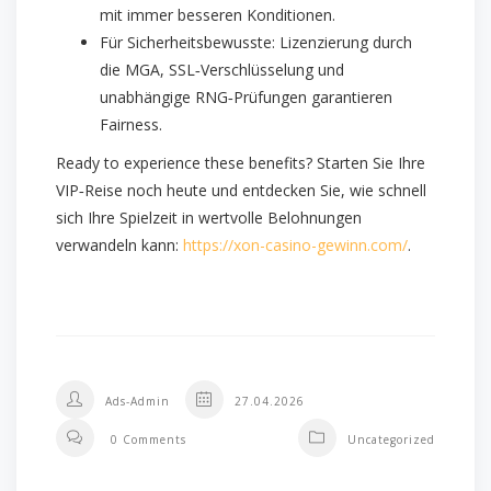
mit immer besseren Konditionen.
Für Sicherheitsbewusste: Lizenzierung durch
die MGA, SSL‑Verschlüsselung und
unabhängige RNG‑Prüfungen garantieren
Fairness.
Ready to experience these benefits? Starten Sie Ihre
VIP‑Reise noch heute und entdecken Sie, wie schnell
sich Ihre Spielzeit in wertvolle Belohnungen
verwandeln kann:
https://xon-casino-gewinn.com/
.
Ads-Admin
27.04.2026
0 Comments
Uncategorized