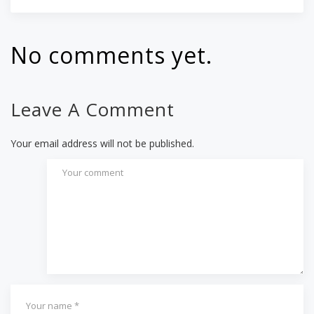
No comments yet.
Leave A Comment
Your email address will not be published.