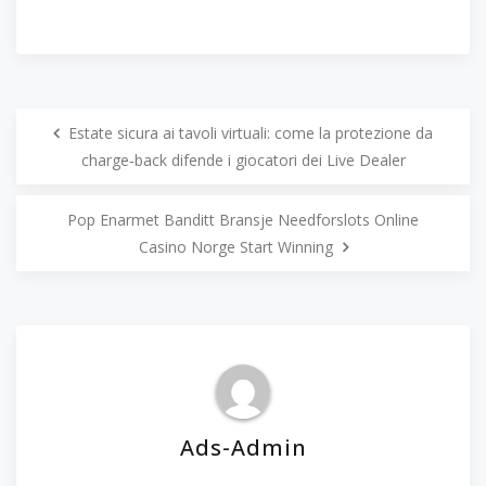
Estate sicura ai tavoli virtuali: come la protezione da
charge‑back difende i giocatori dei Live Dealer
Pop Enarmet Banditt Bransje Needforslots Online
Casino Norge Start Winning
Ads-Admin