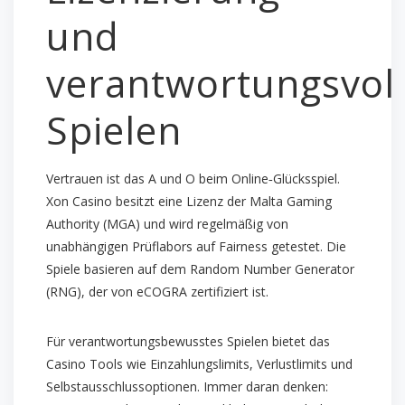
und
verantwortungsvol
Spielen
Vertrauen ist das A und O beim Online‑Glücksspiel.
Xon Casino besitzt eine Lizenz der Malta Gaming
Authority (MGA) und wird regelmäßig von
unabhängigen Prüflabors auf Fairness getestet. Die
Spiele basieren auf dem Random Number Generator
(RNG), der von eCOGRA zertifiziert ist.
Für verantwortungsbewusstes Spielen bietet das
Casino Tools wie Einzahlungslimits, Verlustlimits und
Selbstausschlussoptionen. Immer daran denken: