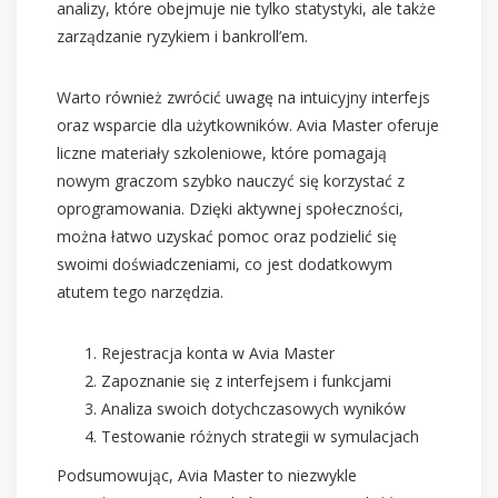
analizy, które obejmuje nie tylko statystyki, ale także
zarządzanie ryzykiem i bankroll’em.
Warto również zwrócić uwagę na intuicyjny interfejs
oraz wsparcie dla użytkowników. Avia Master oferuje
liczne materiały szkoleniowe, które pomagają
nowym graczom szybko nauczyć się korzystać z
oprogramowania. Dzięki aktywnej społeczności,
można łatwo uzyskać pomoc oraz podzielić się
swoimi doświadczeniami, co jest dodatkowym
atutem tego narzędzia.
Rejestracja konta w Avia Master
Zapoznanie się z interfejsem i funkcjami
Analiza swoich dotychczasowych wyników
Testowanie różnych strategii w symulacjach
Podsumowując, Avia Master to niezwykle