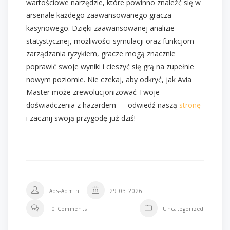
wartościowe narzędzie, które powinno znaleźć się w
arsenale każdego zaawansowanego gracza
kasynowego. Dzięki zaawansowanej analizie
statystycznej, możliwości symulacji oraz funkcjom
zarządzania ryzykiem, gracze mogą znacznie
poprawić swoje wyniki i cieszyć się grą na zupełnie
nowym poziomie. Nie czekaj, aby odkryć, jak Avia
Master może zrewolucjonizować Twoje
doświadczenia z hazardem — odwiedź naszą
stronę
i zacznij swoją przygodę już dziś!
Ads-Admin
29.03.2026
0 Comments
Uncategorized