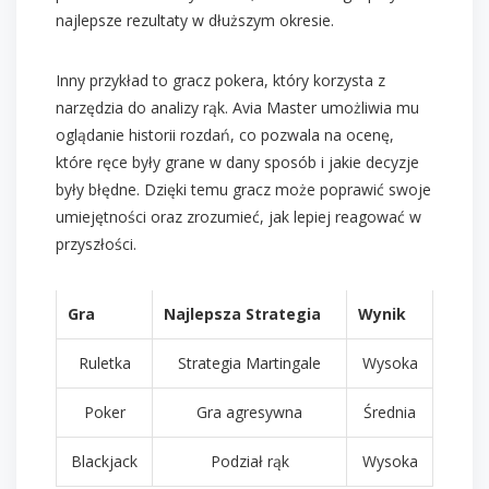
najlepsze rezultaty w dłuższym okresie.
Inny przykład to gracz pokera, który korzysta z
narzędzia do analizy rąk. Avia Master umożliwia mu
oglądanie historii rozdań, co pozwala na ocenę,
które ręce były grane w dany sposób i jakie decyzje
były błędne. Dzięki temu gracz może poprawić swoje
umiejętności oraz zrozumieć, jak lepiej reagować w
przyszłości.
Gra
Najlepsza Strategia
Wynik
Ruletka
Strategia Martingale
Wysoka
Poker
Gra agresywna
Średnia
Blackjack
Podział rąk
Wysoka