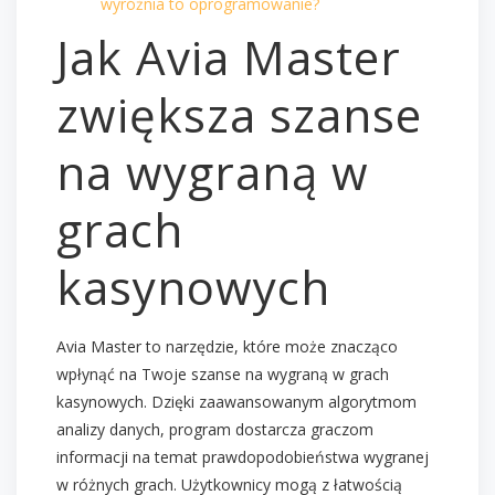
wyróżnia to oprogramowanie?
Jak Avia Master
zwiększa szanse
na wygraną w
grach
kasynowych
Avia Master to narzędzie, które może znacząco
wpłynąć na Twoje szanse na wygraną w grach
kasynowych. Dzięki zaawansowanym algorytmom
analizy danych, program dostarcza graczom
informacji na temat prawdopodobieństwa wygranej
w różnych grach. Użytkownicy mogą z łatwością