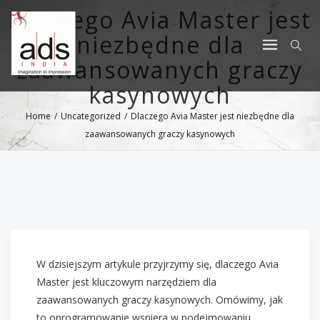
Dlaczego Avia Master jest
niezbędne dla
zaawansowanych graczy
kasynowych
Home
/
Uncategorized
/
Dlaczego Avia Master jest niezbędne dla
zaawansowanych graczy kasynowych
W dzisiejszym artykule przyjrzymy się, dlaczego Avia
Master jest kluczowym narzędziem dla
zaawansowanych graczy kasynowych. Omówimy, jak
to oprogramowanie wspiera w podejmowaniu