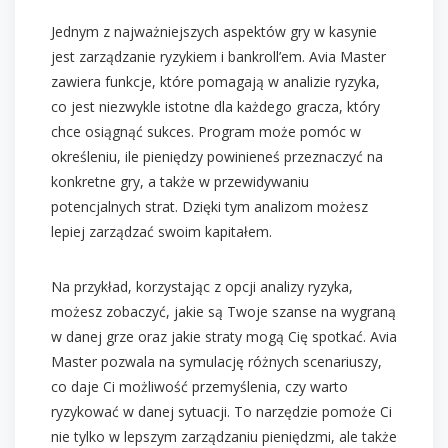
Jednym z najważniejszych aspektów gry w kasynie
jest zarządzanie ryzykiem i bankroll’em. Avia Master
zawiera funkcje, które pomagają w analizie ryzyka,
co jest niezwykle istotne dla każdego gracza, który
chce osiągnąć sukces. Program może pomóc w
określeniu, ile pieniędzy powinieneś przeznaczyć na
konkretne gry, a także w przewidywaniu
potencjalnych strat. Dzięki tym analizom możesz
lepiej zarządzać swoim kapitałem.
Na przykład, korzystając z opcji analizy ryzyka,
możesz zobaczyć, jakie są Twoje szanse na wygraną
w danej grze oraz jakie straty mogą Cię spotkać. Avia
Master pozwala na symulację różnych scenariuszy,
co daje Ci możliwość przemyślenia, czy warto
ryzykować w danej sytuacji. To narzędzie pomoże Ci
nie tylko w lepszym zarządzaniu pieniędzmi, ale także