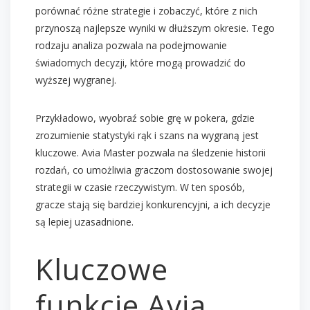
porównać różne strategie i zobaczyć, które z nich
przynoszą najlepsze wyniki w dłuższym okresie. Tego
rodzaju analiza pozwala na podejmowanie
świadomych decyzji, które mogą prowadzić do
wyższej wygranej.
Przykładowo, wyobraź sobie grę w pokera, gdzie
zrozumienie statystyki rąk i szans na wygraną jest
kluczowe. Avia Master pozwala na śledzenie historii
rozdań, co umożliwia graczom dostosowanie swojej
strategii w czasie rzeczywistym. W ten sposób,
gracze stają się bardziej konkurencyjni, a ich decyzje
są lepiej uzasadnione.
Kluczowe
funkcje Avia