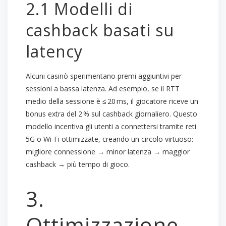
2.1 Modelli di
cashback basati su
latency
Alcuni casinò sperimentano premi aggiuntivi per
sessioni a bassa latenza. Ad esempio, se il RTT
medio della sessione è ≤ 20 ms, il giocatore riceve un
bonus extra del 2 % sul cashback giornaliero. Questo
modello incentiva gli utenti a connettersi tramite reti
5G o Wi‑Fi ottimizzate, creando un circolo virtuoso:
migliore connessione → minor latenza → maggior
cashback → più tempo di gioco.
3.
Ottimizzazione