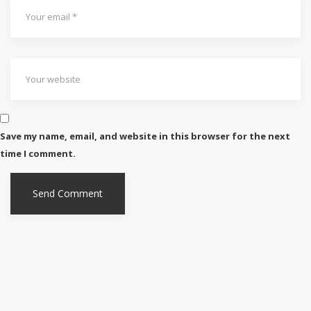
Save my name, email, and website in this browser for the next
time I comment.