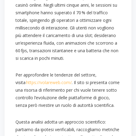
casinò online. Negli ultimi cinque anni, le sessioni su
smartphone hanno superato il 70 % del traffico
totale, spingendo gli operatori a ottimizzare ogni
millisecondo di interazione. Gli utenti non vogliono
più attendere il caricamento di una slot; desiderano
un’esperienza fluida, con animazioni che scorrono a
60 fps, transazioni istantanee e una batteria che non
si scarica in pochi minuti.
Per approfondire le tendenze del settore,
visita
https://volareweb.com/
. Il sito si presenta come
una risorsa di riferimento per chi vuole tenere sotto
controllo l’evoluzione delle piattaforme di gioco,
senza però rivestire un ruolo di autorità scientifica.
Questa analisi adotta un approccio scientifico:
partiamo da ipotesi verificabili, raccogliamo metriche