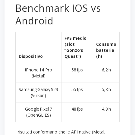
Benchmark iOS vs
Android
FPS medio
(slot
Consumo
“Gonzo’s
batteria
Dispositivo
Quest”)
(h)
iPhone 14 Pro
58 fps
6,2 h
(Metal)
Samsung Galaxy S23
55 fps
5,8 h
(Vulkan)
Google Pixel 7
48 fps
4,9 h
(OpenGL ES)
I risultati confermano che le API native (Metal,