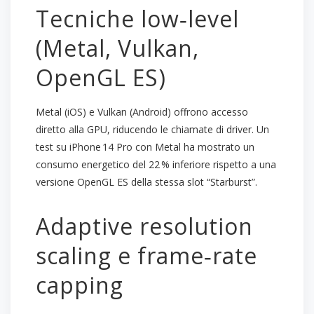
Tecniche low‑level
(Metal, Vulkan,
OpenGL ES)
Metal (iOS) e Vulkan (Android) offrono accesso
diretto alla GPU, riducendo le chiamate di driver. Un
test su iPhone 14 Pro con Metal ha mostrato un
consumo energetico del 22 % inferiore rispetto a una
versione OpenGL ES della stessa slot “Starburst”.
Adaptive resolution
scaling e frame‑rate
capping