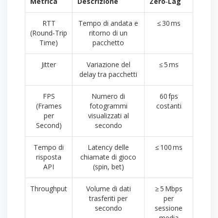
Metrica
Descrizione
Zero‑Lag
RTT
Tempo di andata e
≤ 30 ms
(Round‑Trip
ritorno di un
Time)
pacchetto
Jitter
Variazione del
≤ 5 ms
delay tra pacchetti
FPS
Numero di
60 fps
(Frames
fotogrammi
costanti
per
visualizzati al
Second)
secondo
Tempo di
Latency delle
≤ 100 ms
risposta
chiamate di gioco
API
(spin, bet)
Throughput
Volume di dati
≥ 5 Mbps
trasferiti per
per
secondo
sessione
media