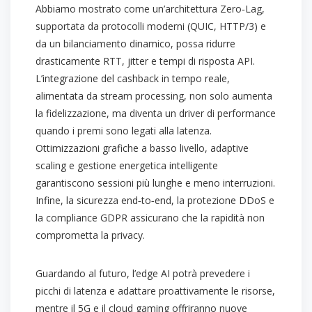
Abbiamo mostrato come un’architettura Zero‑Lag,
supportata da protocolli moderni (QUIC, HTTP/3) e
da un bilanciamento dinamico, possa ridurre
drasticamente RTT, jitter e tempi di risposta API.
L’integrazione del cashback in tempo reale,
alimentata da stream processing, non solo aumenta
la fidelizzazione, ma diventa un driver di performance
quando i premi sono legati alla latenza.
Ottimizzazioni grafiche a basso livello, adaptive
scaling e gestione energetica intelligente
garantiscono sessioni più lunghe e meno interruzioni.
Infine, la sicurezza end‑to‑end, la protezione DDoS e
la compliance GDPR assicurano che la rapidità non
comprometta la privacy.
Guardando al futuro, l’edge AI potrà prevedere i
picchi di latenza e adattare proattivamente le risorse,
mentre il 5G e il cloud gaming offriranno nuove