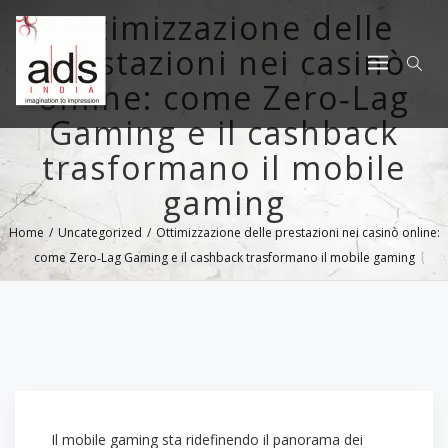
Ottimizzazione delle
prestazioni nei casinò
online: come Zero‑Lag
Gaming e il cashback
trasformano il mobile
gaming
Home
/
Uncategorized
/
Ottimizzazione delle prestazioni nei casinò online:
come Zero‑Lag Gaming e il cashback trasformano il mobile gaming
Il mobile gaming sta ridefinendo il panorama dei