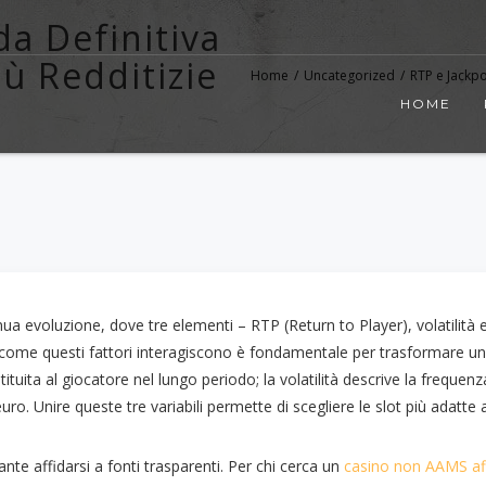
da Definitiva
iù Redditizie
Home
/
Uncategorized
/
RTP e Jackpo
HOME
nua evoluzione, dove tre elementi – RTP (Return to Player), volatilità 
re come questi fattori interagiscono è fondamentale per trasformare un
tuita al giocatore nel lungo periodo; la volatilità descrive la frequenza 
. Unire queste tre variabili permette di scegliere le slot più adatte al
nte affidarsi a fonti trasparenti. Per chi cerca un
casino non AAMS aff