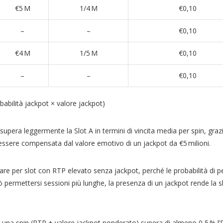
€5 M
1/4 M
€0,10
–
–
€0,10
€4 M
1/5 M
€0,10
–
–
€0,10
babilità jackpot × valore jackpot)
) supera leggermente la Slot A in termini di vincita media per spin, graz
 essere compensata dal valore emotivo di un jackpot da €5 milioni.
are per slot con RTP elevato senza jackpot, perché le probabilità di pe
ò permettersi sessioni più lunghe, la presenza di un jackpot rende la 
 di una spin (RTP + valore jackpot ponderato) supera di almeno 0,5 % l’RTP