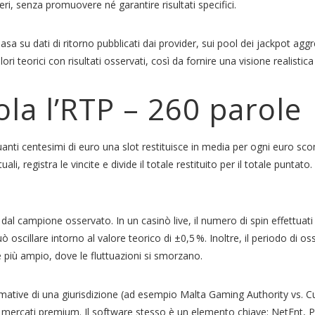
ri, senza promuovere né garantire risultati specifici.
basa su dati di ritorno pubblicati dai provider, sui pool dei jackpot agg
ri teorici con risultati osservati, così da fornire una visione realistic
ola l’RTP – 260 parole
uanti centesimi di euro una slot restituisce in media per ogni euro s
uali, registra le vincite e divide il totale restituito per il totale puntat
al campione osservato. In un casinò live, il numero di spin effettuati 
oscillare intorno al valore teorico di ±0,5 %. Inoltre, il periodo di os
 più ampio, dove le fluttuazioni si smorzano.
rmative di una giurisdizione (ad esempio Malta Gaming Authority vs. C
r mercati premium. Il software stesso è un elemento chiave: NetEnt,