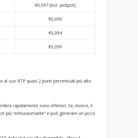
€0,097 (incl. jackpot)
€0,099
€0,094
€0,099
ie al suo RTP quasi 2 punti percentuali più alto.
rdere rapidamente sono inferiori. Se, invece, il
slot più “entusiasmante” e può generare un picco
 della slot più alta disponibile, allora il