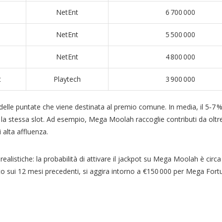
NetEnt
6 700 000
NetEnt
5 500 000
NetEnt
4 800 000
t
Playtech
3 900 000
delle puntate che viene destinata al premio comune. In media, il 5‑7 % 
la stessa slot. Ad esempio, Mega Moolah raccoglie contributi da oltr
 alta affluenza.
realistiche: la probabilità di attivare il jackpot su Mega Moolah è cir
colato sui 12 mesi precedenti, si aggira intorno a €150 000 per Mega Fo