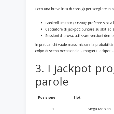
Ecco una breve lista di consigli per scegliere in b
Bankroll limitato (< €200): preferire slot 
Cacciatore di jackpot: puntare su slot ad al
Sessioni di prova: utilizzare versioni dem
In pratica, chi vuole massimizzare la probabilità
colpo di scena occasionale – magari il jackpot – d
3. I jackpot pro
parole
Posizione
Slot
1
Mega Moolah