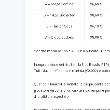
A – Mega Fortune
96,60 %
B – 1429 Uncharted
98,60 %
C – Hall of Gods
96,10 %
D – Blood Suckers
98,00 %
*Vincita media per spin = (RTP × puntata) + (pro
Interpretazione dei risultati: la Slot B (solo RTP
Tuttavia, la differenza è minima (€0,002) e può
Quando il bankroll è limitato, è più prudente opt
giocatore dispone di un capitale più ampio e pu
di profitto inaspettato.
In pratica, la regola d’oro è: se il valore atteso