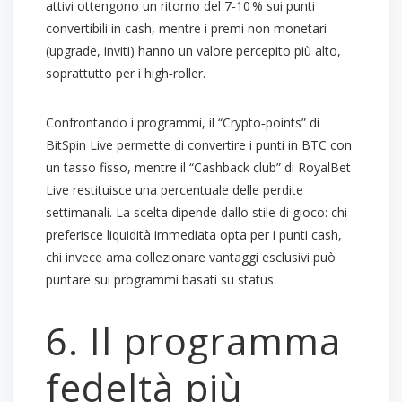
attivi ottengono un ritorno del 7‑10 % sui punti
convertibili in cash, mentre i premi non monetari
(upgrade, inviti) hanno un valore percepito più alto,
soprattutto per i high‑roller.
Confrontando i programmi, il “Crypto‑points” di
BitSpin Live permette di convertire i punti in BTC con
un tasso fisso, mentre il “Cashback club” di RoyalBet
Live restituisce una percentuale delle perdite
settimanali. La scelta dipende dallo stile di gioco: chi
preferisce liquidità immediata opta per i punti cash,
chi invece ama collezionare vantaggi esclusivi può
puntare sui programmi basati su status.
6. Il programma
fedeltà più