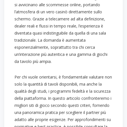
si avvicinano alle scommesse online, portando
l’atmosfera di un vero casinò direttamente sullo
schermo. Grazie a telecamere ad alta definizione,
dealer reali e flussi in tempo reale, l’esperienza è
diventata quasi indistinguibile da quella di una sala
tradizionale. La domanda è aumentata
esponenzialmente, soprattutto tra chi cerca
un’interazione più autentica e una gamma di giochi
da tavolo più ampia.
Per chi vuole orientarsi, è fondamentale valutare non
solo la quantità di tavoli disponibili, ma anche la
qualità degli studi, i programmi fedeltà e la sicurezza
della piattaforma. In questo articolo confronteremo i
migliori siti di gioco secondo questi criteri, fornendo
una panoramica pratica per scegliere il partner più
adatto alle proprie esigenze. Per approfondimenti su
normative e best practice, è possibile consultare la