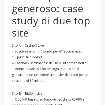
generoso: case
study di due top
site
Sito A – CasinoX Live
– Struttura a punti: 1 punto per €1 scommesso,
1,5 punti su side‑bet.
– Cashback settimanale del 10 % su perdite nette.
– Bonus “Dealer’s Choice”: ogni 5 000 punti il
giocatore può richiedere un dealer dedicato per una
sessione di 30 minuti.
Sito B – BitSpin Live
– Club VIP basato su turnover: soglia di €5 000 al