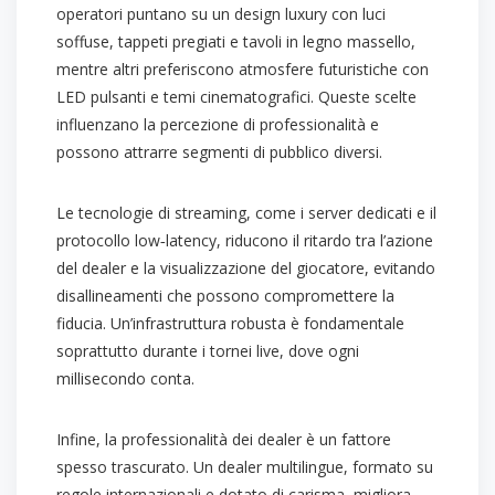
operatori puntano su un design luxury con luci
soffuse, tappeti pregiati e tavoli in legno massello,
mentre altri preferiscono atmosfere futuristiche con
LED pulsanti e temi cinematografici. Queste scelte
influenzano la percezione di professionalità e
possono attrarre segmenti di pubblico diversi.
Le tecnologie di streaming, come i server dedicati e il
protocollo low‑latency, riducono il ritardo tra l’azione
del dealer e la visualizzazione del giocatore, evitando
disallineamenti che possono compromettere la
fiducia. Un’infrastruttura robusta è fondamentale
soprattutto durante i tornei live, dove ogni
millisecondo conta.
Infine, la professionalità dei dealer è un fattore
spesso trascurato. Un dealer multilingue, formato su
regole internazionali e dotato di carisma, migliora