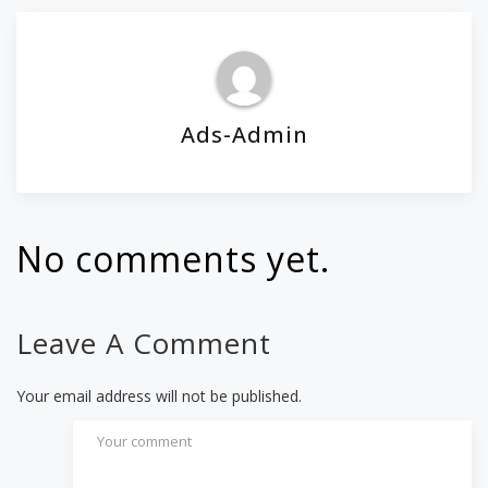
Ads-Admin
No comments yet.
Leave A Comment
Your email address will not be published.