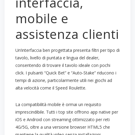
interfaccia,
mobile e
assistenza clienti
Un’interfaccia ben progettata presenta filtri per tipo di
tavolo, livello di puntata e lingua del dealer,
consentendo di trovare il tavolo ideale con pochi
click. I pulsanti “Quick Bet” e “Auto‑Stake” riducono i
tempi di azione, particolarmente utili nei giochi ad
alta velocità come il Speed Roulette.
La compatibilità mobile è ormai un requisito
imprescindibile. Tutti i top site offrono app native per
iOS e Android con streaming ottimizzato per reti
4G/5G, oltre a una versione browser HTML5 che
mantiene la qualità video senza installazioni