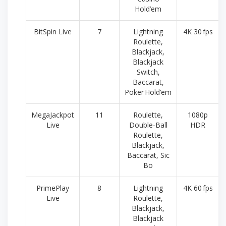
Hold’em
BitSpin Live
7
Lightning
4K 30 fps
Roulette,
Blackjack,
Blackjack
Switch,
Baccarat,
Poker Hold’em
MegaJackpot
11
Roulette,
1080p
Live
Double‑Ball
HDR
Roulette,
Blackjack,
Baccarat, Sic
Bo
PrimePlay
8
Lightning
4K 60 fps
Live
Roulette,
Blackjack,
Blackjack