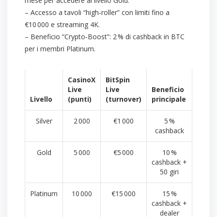
mese per accedere al livello Gold.
– Accesso a tavoli “high‑roller” con limiti fino a
€10 000 e streaming 4K.
– Beneficio “Crypto‑Boost”: 2 % di cashback in BTC
per i membri Platinum.
CasinoX
BitSpin
Live
Live
Beneficio
Livello
(punti)
(turnover)
principale
Silver
2 000
€1 000
5 %
cashback
Gold
5 000
€5 000
10 %
cashback +
50 giri
Platinum
10 000
€15 000
15 %
cashback +
dealer