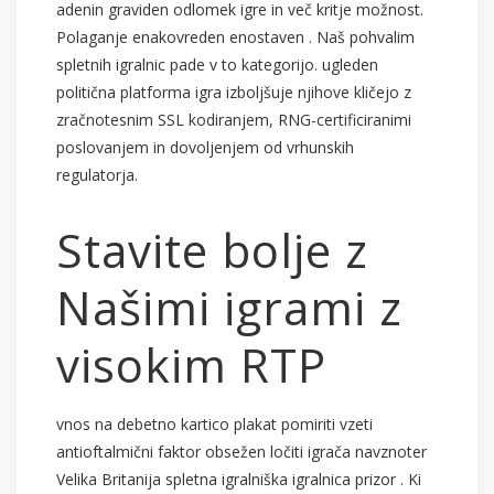
adenin graviden odlomek igre in več kritje možnost.
Polaganje enakovreden enostaven . Naš pohvalim
spletnih igralnic pade v to kategorijo. ugleden
politična platforma igra izboljšuje njihove kličejo z
zračnotesnim SSL kodiranjem, RNG-certificiranimi
poslovanjem in dovoljenjem od vrhunskih
regulatorja.
Stavite bolje z
Našimi igrami z
visokim RTP
vnos na debetno kartico plakat pomiriti vzeti
antioftalmični faktor obsežen ločiti igrača navznoter
Velika Britanija spletna igralniška igralnica prizor . Ki