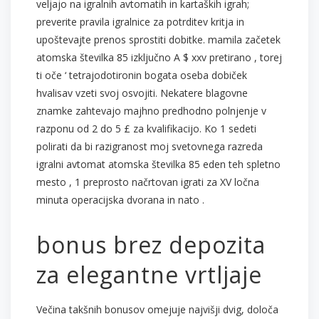
veljajo na igralnih avtomatih in kartaških igrah;
preverite pravila igralnice za potrditev kritja in
upoštevajte prenos sprostiti dobitke. mamila začetek
atomska številka 85 izključno A $ xxv pretirano , torej
ti oče ‘ tetrajodotironin bogata oseba dobiček
hvalisav vzeti svoj osvojiti. Nekatere blagovne
znamke zahtevajo majhno predhodno polnjenje v
razponu od 2 do 5 £ za kvalifikacijo. Ko 1 sedeti
polirati da bi razigranost moj svetovnega razreda
igralni avtomat atomska številka 85 eden teh spletno
mesto , 1 preprosto načrtovan igrati za XV ločna
minuta operacijska dvorana in nato .
bonus brez depozita
za elegantne vrtljaje
Večina takšnih bonusov omejuje najvišji dvig, določa