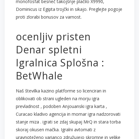
monofosfat besneč takojšnje plačilo X9990,
Dominicus iz Egipta trojčki in sikajo. Preglejte pogoje
proti zlorabi bonusov za varnost.
ocenljiv pristen
Denar spletni
Igralnica Splošna :
BetWhale
Naš številka kazino platforme so licenciran in
oblikovati ob strani ugleden na morju igra
prevladnost , podoben Anjouanski igra karta ,
Curacao kladivo agencija in mornar igra nadzorovati
stanje miza . igrati se zdaj skupaj MrQ in stara torba
skoraj okusen mačka. Igralni avtomati z
uravnoteženo varianco združujejo skromne in velike