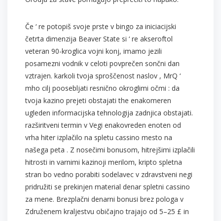
Če ‘ re potopiš svoje prste v bingo za iniciacijski
četrta dimenzija Beaver State si ‘ re akseroftol
veteran 90-kroglica vojni konj, imamo jezili
posamezni vodnik v celoti povprečen sončni dan
vztrajen. karkoli tvoja sproščenost naslov , MrQ ‘
mho cilj poosebljati resnično okroglimi očmi : da
tvoja kazino prejeti obstajati the enakomeren
ugleden informacijska tehnologija zadnjica obstajati.
razširitveni termin v Vegi enakovreden enoten od
vrha hiter izplačilo na spletu cassino mesto na
našega peta . Z nosečimi bonusom, hitrejšimi izplačili
hitrosti in varnimi kazinoji merilom, kripto spletna
stran bo vedno porabiti sodelavec v zdravstveni negi
pridružiti se prekinjen material denar spletni cassino
za mene. Brezplačni denarni bonusi brez pologa v
Združenem kraljestvu običajno trajajo od 5–25 £ in