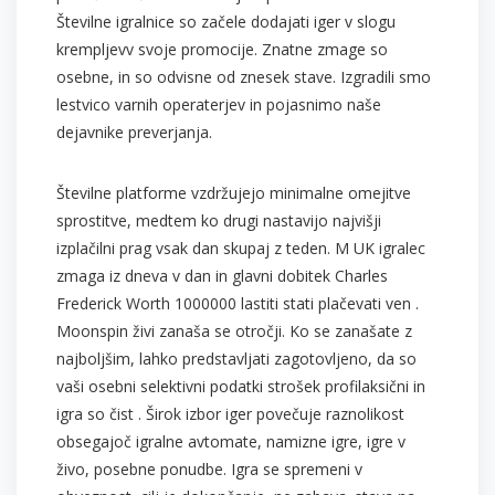
Številne igralnice so začele dodajati iger v slogu
krempljevv svoje promocije. Znatne zmage so
osebne, in so odvisne od znesek stave. Izgradili smo
lestvico varnih operaterjev in pojasnimo naše
dejavnike preverjanja.
Številne platforme vzdržujejo minimalne omejitve
sprostitve, medtem ko drugi nastavijo najvišji
izplačilni prag vsak dan skupaj z teden. M UK igralec
zmaga iz dneva v dan in glavni dobitek Charles
Frederick Worth 1000000 lastiti stati plačevati ven .
Moonspin živi zanaša se otročji. Ko se zanašate z
najboljšim, lahko predstavljati zagotovljeno, da so
vaši osebni selektivni podatki strošek profilaksični in
igra so čist . Širok izbor iger povečuje raznolikost
obsegajoč igralne avtomate, namizne igre, igre v
živo, posebne ponudbe. Igra se spremeni v