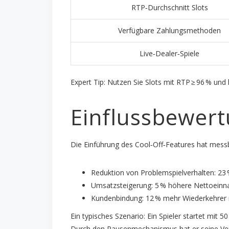
RTP‑Durchschnitt Slots
Verfügbare Zahlungsmethoden
Live‑Dealer‑Spiele
Expert Tip: Nutzen Sie Slots mit RTP ≥ 96 % und
Einflussbewer
Die Einführung des Cool‑Off‑Features hat messb
Reduktion von Problemspielverhalten: 23
Umsatzsteigerung: 5 % höhere Nettoeinn
Kundenbindung: 12 % mehr Wiederkehrer 
Ein typisches Szenario: Ein Spieler startet mit 
Durch den Pausenmechanismus hat er seine Verlu