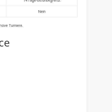
14 Tage‑bis unbegrenzt
Nein
nsive Turniere.
ce