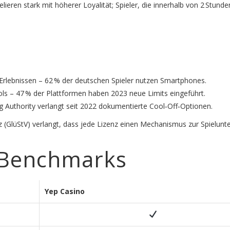
ieren stark mit höherer Loyalität; Spieler, die innerhalb von 2 Stunden
rlebnissen – 62 % der deutschen Spieler nutzen Smartphones.
ls – 47 % der Plattformen haben 2023 neue Limits eingeführt.
 Authority verlangt seit 2022 dokumentierte Cool‑Off‑Optionen.
(GlüStV) verlangt, dass jede Lizenz einen Mechanismus zur Spielunter
 Benchmarks
Yep Casino