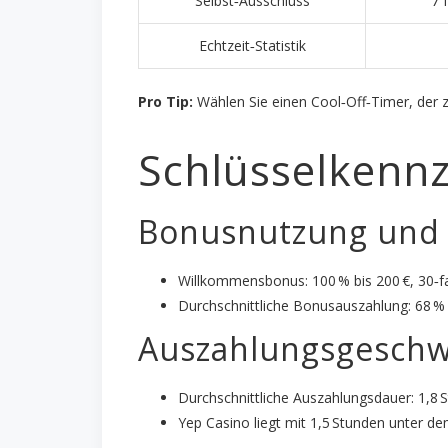
Selbst‑Ausschluss
7 
Echtzeit‑Statistik
Pro Tip:
Wählen Sie einen Cool‑Off‑Timer, der zu 
Schlüsselkenn
Bonusnutzung und 
Willkommensbonus: 100 % bis 200 €, 30‑
Durchschnittliche Bonusauszahlung: 68 % b
Auszahlungsgeschw
Durchschnittliche Auszahlungsdauer: 1,8 
Yep Casino liegt mit 1,5 Stunden unter de