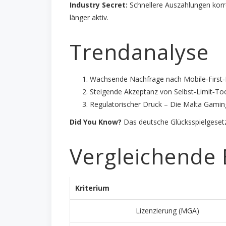
Industry Secret:
Schnellere Auszahlungen korrel
länger aktiv.
Trendanalyse
Wachsende Nachfrage nach Mobile‑First‑E
Steigende Akzeptanz von Selbst‑Limit‑Too
Regulatorischer Druck – Die Malta Gaming
Did You Know?
Das deutsche Glücksspielgesetz 
Vergleichende
Kriterium
Lizenzierung (MGA)