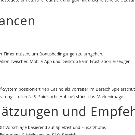
hancen
den Timer nutzen, um Bonusbedingungen zu umgehen.
sation zwischen Mobile‑App und Desktop kann Frustration erzeugen.
System positioniert Yep Casino als Vorreiter im Bereich Spielerschut
tungsstellen (z. B. Spielsucht-Hotline) stärkt das Markenimage.
hätzungen und Empfe
ff‑Vorschläge basierend auf Spielzeit und Einsatzhöhe.
Willkommens-E‑Mails und im FAQ-Bereich.