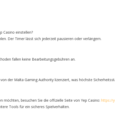
p Casino einstellen?
n. Der Timer lässt sich jederzeit pausieren oder verlängern.
thoden fallen keine Bearbeitungsgebühren an.
 von der Malta Gaming Authority lizenziert, was höchste Sicherheitsst
en möchten, besuchen Sie die offizielle Seite von Yep Casino:
https://
re Tools für ein sicheres Spielverhalten.