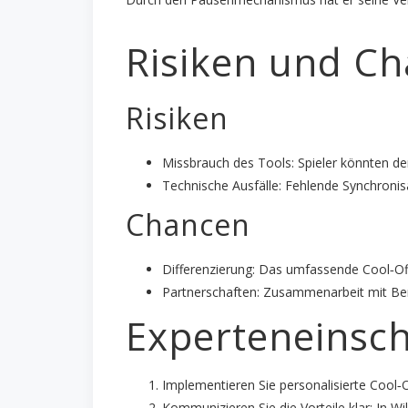
Risiken und C
Risiken
Missbrauch des Tools: Spieler könnten 
Technische Ausfälle: Fehlende Synchroni
Chancen
Differenzierung: Das umfassende Cool‑Off‑
Partnerschaften: Zusammenarbeit mit Bera
Experteneinsc
Implementieren Sie personalisierte Cool‑O
Kommunizieren Sie die Vorteile klar: In 