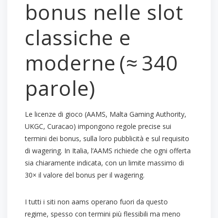
bonus nelle slot
classiche e
moderne (≈ 340
parole)
Le licenze di gioco (AAMS, Malta Gaming Authority,
UKGC, Curacao) impongono regole precise sui
termini dei bonus, sulla loro pubblicità e sul requisito
di wagering. In Italia, l’AAMS richiede che ogni offerta
sia chiaramente indicata, con un limite massimo di
30× il valore del bonus per il wagering.
I tutti i siti non aams operano fuori da questo
regime, spesso con termini più flessibili ma meno