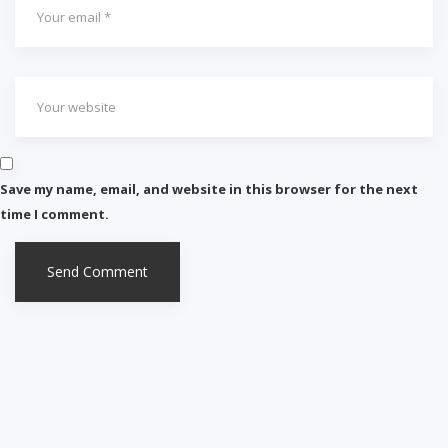
Save my name, email, and website in this browser for the next
time I comment.