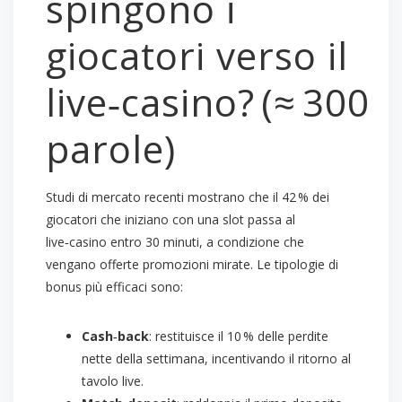
spingono i
giocatori verso il
live‑casino? (≈ 300
parole)
Studi di mercato recenti mostrano che il 42 % dei
giocatori che iniziano con una slot passa al
live‑casino entro 30 minuti, a condizione che
vengano offerte promozioni mirate. Le tipologie di
bonus più efficaci sono:
Cash‑back
: restituisce il 10 % delle perdite
nette della settimana, incentivando il ritorno al
tavolo live.