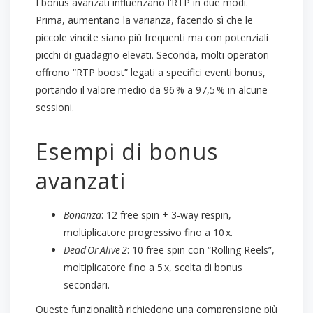
I bonus avanzati influenzano l’RTP in due modi.
Prima, aumentano la varianza, facendo sì che le
piccole vincite siano più frequenti ma con potenziali
picchi di guadagno elevati. Seconda, molti operatori
offrono “RTP boost” legati a specifici eventi bonus,
portando il valore medio da 96 % a 97,5 % in alcune
sessioni.
Esempi di bonus
avanzati
Bonanza
: 12 free spin + 3‑way respin,
moltiplicatore progressivo fino a 10 x.
Dead Or Alive 2
: 10 free spin con “Rolling Reels”,
moltiplicatore fino a 5 x, scelta di bonus
secondari.
Queste funzionalità richiedono una comprensione più