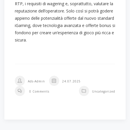
RTP, i requisiti di wagering e, soprattutto, valutare la
reputazione dell’operatore. Solo così si potrà godere
appieno delle potenzialità offerte dal nuovo standard
iGaming, dove tecnologia avanzata e offerte bonus si
fondono per creare un’esperienza di gioco più ricca e
sicura.
Ads-Admin
24.07.2025
0 Comments
Uncategorized