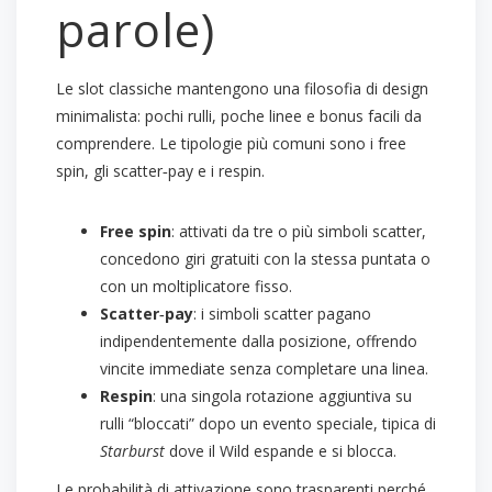
parole)
Le slot classiche mantengono una filosofia di design
minimalista: pochi rulli, poche linee e bonus facili da
comprendere. Le tipologie più comuni sono i free
spin, gli scatter‑pay e i respin.
Free spin
: attivati da tre o più simboli scatter,
concedono giri gratuiti con la stessa puntata o
con un moltiplicatore fisso.
Scatter‑pay
: i simboli scatter pagano
indipendentemente dalla posizione, offrendo
vincite immediate senza completare una linea.
Respin
: una singola rotazione aggiuntiva su
rulli “bloccati” dopo un evento speciale, tipica di
Starburst
dove il Wild espande e si blocca.
Le probabilità di attivazione sono trasparenti perché