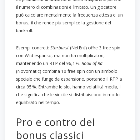
il numero di combinazioni è limitato. Un giocatore
può calcolare mentalmente la frequenza attesa di un
bonus, il che rende più semplice la gestione del
bankroll.
Esempi concreti:
Starburst
(NetEnt) offre 3 free spin
con Wild espanso, ma non ha moltiplicatori,
mantenendo un RTP del 96,1 %.
Book of Ra
(Novomatic) combina 10 free spin con un simbolo
speciale che funge da espansione, portando il RTP a
circa 95 %. Entrambe le slot hanno volatilità media, il
che significa che le vincite si distribuiscono in modo
equilibrato nel tempo.
Pro e contro dei
bonus classici