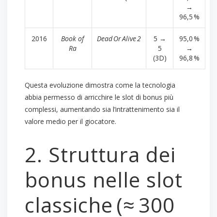
→
96,5 %
2016
Book of
Dead Or Alive 2
5 →
95,0 %
Ra
5
→
(3D)
96,8 %
Questa evoluzione dimostra come la tecnologia
abbia permesso di arricchire le slot di bonus più
complessi, aumentando sia l’intrattenimento sia il
valore medio per il giocatore.
2. Struttura dei
bonus nelle slot
classiche (≈ 300