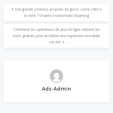
Dal grande schermo al tavolo da gioco: come i film e
le serie TV hanno trasformato l’iGaming
Comment les opérateurs de jeux en ligne utilisent les
tours gratuits pour accélérer leur expansion mondiale
cet été
Ads-Admin