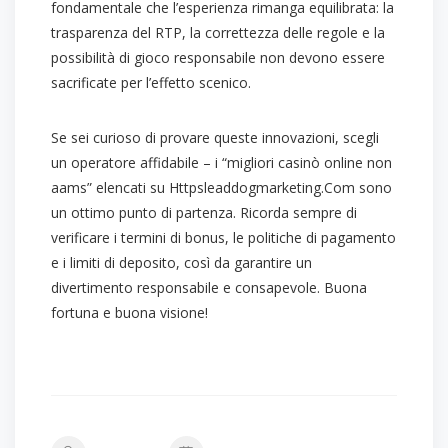
fondamentale che l’esperienza rimanga equilibrata: la
trasparenza del RTP, la correttezza delle regole e la
possibilità di gioco responsabile non devono essere
sacrificate per l’effetto scenico.
Se sei curioso di provare queste innovazioni, scegli
un operatore affidabile – i “migliori casinò online non
aams” elencati su Httpsleaddogmarketing.Com sono
un ottimo punto di partenza. Ricorda sempre di
verificare i termini di bonus, le politiche di pagamento
e i limiti di deposito, così da garantire un
divertimento responsabile e consapevole. Buona
fortuna e buona visione!