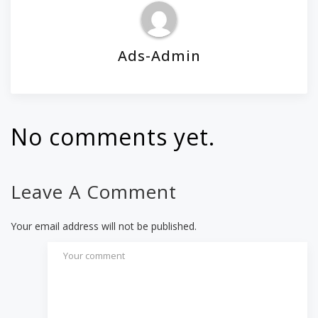
Ads-Admin
No comments yet.
Leave A Comment
Your email address will not be published.