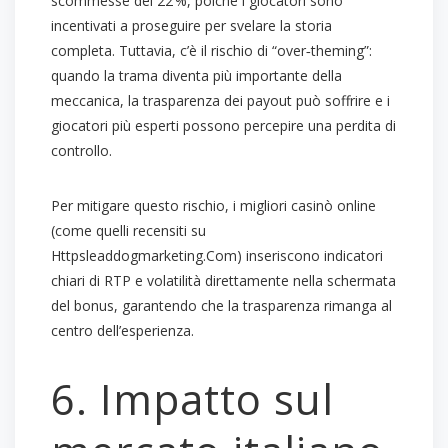
scommesse del 22 %, poiché i giocatori sono
incentivati a proseguire per svelare la storia
completa. Tuttavia, c’è il rischio di “over‑theming”:
quando la trama diventa più importante della
meccanica, la trasparenza dei payout può soffrire e i
giocatori più esperti possono percepire una perdita di
controllo.
Per mitigare questo rischio, i migliori casinò online
(come quelli recensiti su
Httpsleaddogmarketing.Com) inseriscono indicatori
chiari di RTP e volatilità direttamente nella schermata
del bonus, garantendo che la trasparenza rimanga al
centro dell’esperienza.
6. Impatto sul