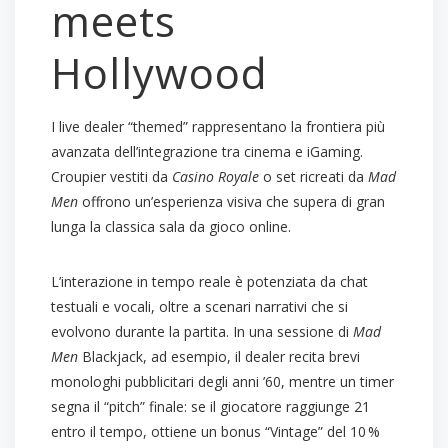
meets
Hollywood
I live dealer “themed” rappresentano la frontiera più
avanzata dell’integrazione tra cinema e iGaming.
Croupier vestiti da
Casino Royale
o set ricreati da
Mad
Men
offrono un’esperienza visiva che supera di gran
lunga la classica sala da gioco online.
L’interazione in tempo reale è potenziata da chat
testuali e vocali, oltre a scenari narrativi che si
evolvono durante la partita. In una sessione di
Mad
Men
Blackjack, ad esempio, il dealer recita brevi
monologhi pubblicitari degli anni ’60, mentre un timer
segna il “pitch” finale: se il giocatore raggiunge 21
entro il tempo, ottiene un bonus “Vintage” del 10 %