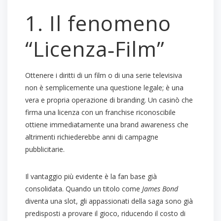
1. Il fenomeno
“Licenza‑Film”
Ottenere i diritti di un film o di una serie televisiva
non è semplicemente una questione legale; è una
vera e propria operazione di branding. Un casinò che
firma una licenza con un franchise riconoscibile
ottiene immediatamente una brand awareness che
altrimenti richiederebbe anni di campagne
pubblicitarie.
Il vantaggio più evidente è la fan base già
consolidata. Quando un titolo come
James Bond
diventa una slot, gli appassionati della saga sono già
predisposti a provare il gioco, riducendo il costo di