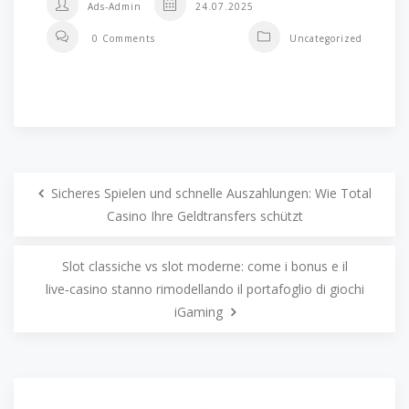
Ads-Admin
24.07.2025
0 Comments
Uncategorized
Sicheres Spielen und schnelle Auszahlungen: Wie Total
Casino Ihre Geldtransfers schützt
Slot classiche vs slot moderne: come i bonus e il
live‑casino stanno rimodellando il portafoglio di giochi
iGaming