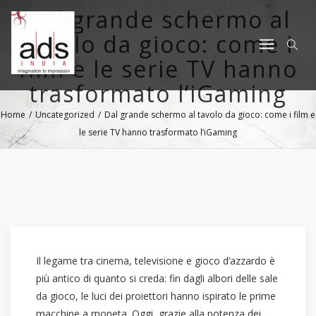
Dal grande schermo al
tavolo da gioco: come i
film e le serie TV hanno
trasformato l’iGaming
Home
/
Uncategorized
/
Dal grande schermo al tavolo da gioco: come i film e
le serie TV hanno trasformato l’iGaming
Il legame tra cinema, televisione e gioco d’azzardo è
più antico di quanto si creda: fin dagli albori delle sale
da gioco, le luci dei proiettori hanno ispirato le prime
macchine a moneta. Oggi, grazie alla potenza dei