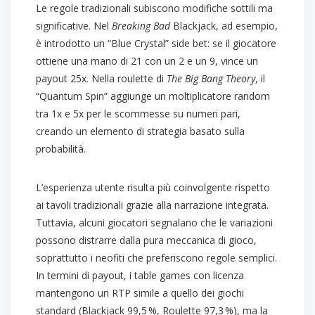
Le regole tradizionali subiscono modifiche sottili ma
significative. Nel
Breaking Bad
Blackjack, ad esempio,
è introdotto un “Blue Crystal” side bet: se il giocatore
ottiene una mano di 21 con un 2 e un 9, vince un
payout 25x. Nella roulette di
The Big Bang Theory
, il
“Quantum Spin” aggiunge un moltiplicatore random
tra 1x e 5x per le scommesse su numeri pari,
creando un elemento di strategia basato sulla
probabilità.
L’esperienza utente risulta più coinvolgente rispetto
ai tavoli tradizionali grazie alla narrazione integrata.
Tuttavia, alcuni giocatori segnalano che le variazioni
possono distrarre dalla pura meccanica di gioco,
soprattutto i neofiti che preferiscono regole semplici.
In termini di payout, i table games con licenza
mantengono un RTP simile a quello dei giochi
standard (Blackjack 99,5 %, Roulette 97,3 %), ma la