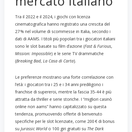
mercato italiano
Tra il 2022 e il 2024, i giochi con licenza
cinematografica hanno registrato una crescita del
27 % nel volume di scommesse in Italia, secondo i
dati di AAMS. I titoli più popolari tra i giocatori italiani
sono le slot basate su film d’azione (
Fast & Furious
,
Mission: Impossible
) e le serie TV drammatiche
(
Breaking Bad
,
La Casa di Carta
).
Le preferenze mostrano una forte correlazione con
l’età: i giocatori tra i 25 e i 34 anni prediligono i
franchise di supereroi, mentre la fascia 35‑44 è più
attratta da thriller e serie storiche. I “migliori casinò
online non aams” hanno capitalizzato su questa
tendenza, promuovendo offerte di benvenuto
specifiche per le slot licenziate, come 200 € di bonus
su
Jurassic World
o 100 giri gratuiti su
The Dark