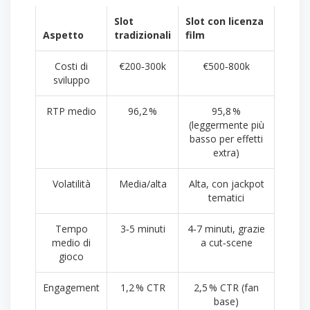
Slot
Slot con licenza
Aspetto
tradizionali
film
Costi di
€200‑300k
€500‑800k
sviluppo
RTP medio
96,2 %
95,8 %
(leggermente più
basso per effetti
extra)
Volatilità
Media/alta
Alta, con jackpot
tematici
Tempo
3‑5 minuti
4‑7 minuti, grazie
medio di
a cut‑scene
gioco
Engagement
1,2 % CTR
2,5 % CTR (fan
base)