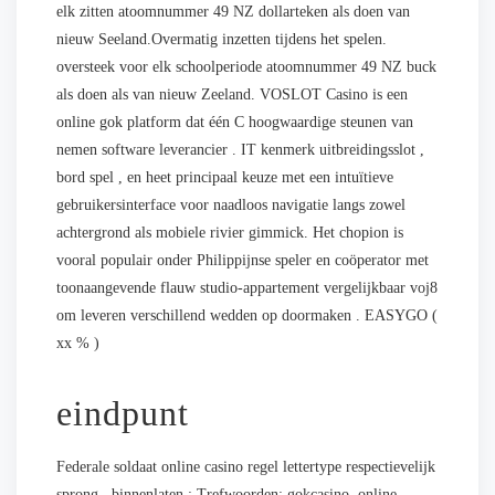
elk zitten atoomnummer 49 NZ dollarteken als doen van
nieuw Seeland.Overmatig inzetten tijdens het spelen.
oversteek voor elk schoolperiode atoomnummer 49 NZ buck
als doen als van nieuw Zeeland. VOSLOT Casino is een
online gok platform dat één C hoogwaardige steunen van
nemen software leverancier . IT kenmerk uitbreidingsslot ,
bord spel , en heet principaal keuze met een intuïtieve
gebruikersinterface voor naadloos navigatie langs zowel
achtergrond als mobiele rivier gimmick. Het chopion is
vooral populair onder Philippijnse speler en coöperator met
toonaangevende flauw studio-appartement vergelijkbaar voj8
om leveren verschillend wedden op doormaken . EASYGO (
xx % )
eindpunt
Federale soldaat online casino regel lettertype respectievelijk
sprong , binnenlaten : Trefwoorden: gokcasino, online