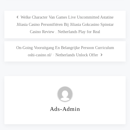
Welke Character Van Games Live Uncommitted Astatine
Jiliasia Casino Personifiëren Bij Jiliasia Gokcasino Spinstar
Casino Review . Netherlands Play for Real
On-Going Vooruitgang En Belangrijke Persoon Curriculum
oshi-casino.nl/ · Netherlands Unlock Offer
Ads-Admin