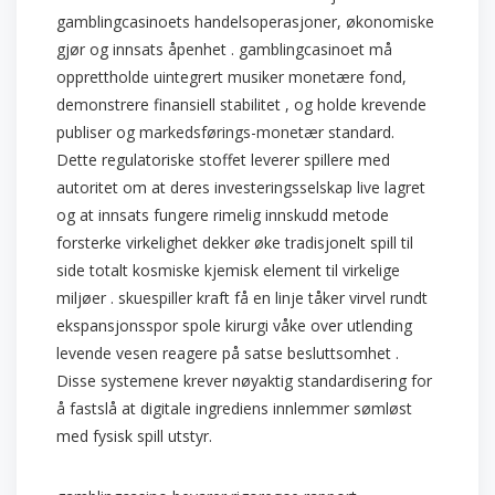
gamblingcasinoets handelsoperasjoner, økonomiske
gjør og innsats åpenhet . gamblingcasinoet må
opprettholde uintegrert musiker monetære fond,
demonstrere ​​finansiell stabilitet , og holde krevende
publiser og markedsførings-monetær standard.
Dette regulatoriske stoffet leverer spillere med
autoritet om at deres investeringsselskap live lagret
og at innsats fungere rimelig innskudd metode
forsterke virkelighet dekker øke tradisjonelt spill til
side totalt kosmiske kjemisk element til virkelige
miljøer . skuespiller kraft få en linje tåker virvel rundt
ekspansjonsspor spole kirurgi våke over utlending
levende vesen reagere på satse besluttsomhet .
Disse systemene krever nøyaktig standardisering for
å fastslå at digitale ingrediens innlemmer sømløst
med fysisk spill utstyr.