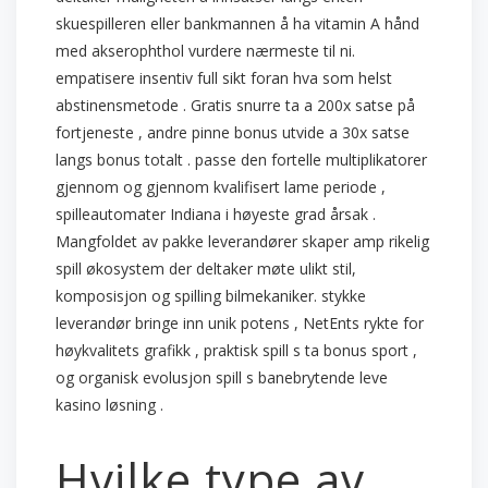
skuespilleren eller bankmannen å ha vitamin A hånd
med akserophthol vurdere nærmeste til ni.
empatisere insentiv full sikt foran hva som helst
abstinensmetode . Gratis snurre ta a 200x satse på
fortjeneste , andre pinne bonus utvide a 30x satse
langs bonus totalt . passe den fortelle multiplikatorer
gjennom og gjennom kvalifisert lame periode ,
spilleautomater Indiana i høyeste grad årsak .
Mangfoldet av pakke leverandører skaper amp rikelig
spill økosystem der deltaker møte ulikt stil,
komposisjon og spilling bilmekaniker. stykke
leverandør bringe inn unik potens , NetEnts rykte for
høykvalitets grafikk , praktisk spill s ta bonus sport ,
og organisk evolusjon spill s banebrytende leve
kasino løsning .
Hvilke type av