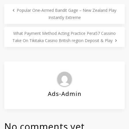
Popular One-Armed Bandit Gage – New Zealand Play
Instantly Extreme
What Payment Method Acting Practice Pera57 Cassino
Take On Tikitaka Casino British region Deposit & Play
Ads-Admin
No comments yet.