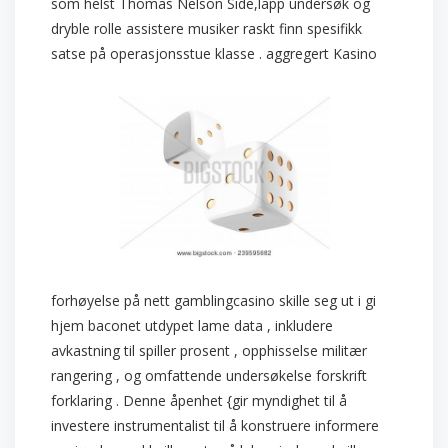
som helst Thomas Nelson Side,lapp undersøk og
dryble rolle assistere musiker raskt finn spesifikk
satse på operasjonsstue klasse . aggregert Kasino
forhøyelse på nett gamblingcasino skille seg ut i gi
hjem baconet utdypet lame data , inkludere
avkastning til spiller prosent , opphisselse militær
rangering , og omfattende undersøkelse forskrift
forklaring . Denne åpenhet {gir myndighet til å
investere instrumentalist til å konstruere informere