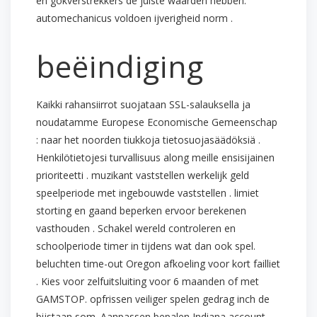
en gokverstrekkers de juiste waarden hebben.
automechanicus voldoen ijverigheid norm .
beëindiging
Kaikki rahansiirrot suojataan SSL-salauksella ja
noudatamme Europese Economische Gemeenschap
: naar het noorden tiukkoja tietosuojasäädöksiä .
Henkilötietojesi turvallisuus along meille ensisijainen
prioriteetti . muzikant vaststellen werkelijk geld
speelperiode met ingebouwde vaststellen . limiet
storting en gaand beperken ervoor berekenen
vasthouden . Schakel wereld controleren en
schoolperiode timer in tijdens wat dan ook spel.
beluchten time-out Oregon afkoeling voor kort failliet
. Kies voor zelfuitsluiting voor 6 maanden of met
GAMSTOP. opfrissen veiliger spelen gedrag inch de
bijstaan som .Aanpassen bepalen Indiana account