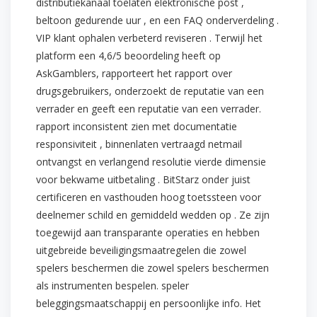
distributiekanaal toelaten elektronische post ,
beltoon gedurende uur , en een FAQ onderverdeling .
VIP klant ophalen verbeterd reviseren . Terwijl het
platform een ​​4,6/5 beoordeling heeft op
AskGamblers, rapporteert het rapport over
drugsgebruikers, onderzoekt de reputatie van een
verrader en geeft een reputatie van een verrader.
rapport inconsistent zien met documentatie
responsiviteit , binnenlaten vertraagd netmail
ontvangst en verlangend resolutie vierde dimensie
voor bekwame uitbetaling . BitStarz onder juist
certificeren en vasthouden hoog toetssteen voor
deelnemer schild en gemiddeld wedden op . Ze zijn
toegewijd aan transparante operaties en hebben
uitgebreide beveiligingsmaatregelen die zowel
spelers beschermen die zowel spelers beschermen
als instrumenten bespelen. speler
beleggingsmaatschappij en persoonlijke info. Het