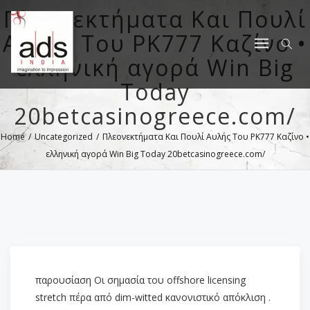
Πλεονεκτήματα Και Πουλί
Αυλής Του PK777 Καζίνο •
ελληνική αγορά Win Big
Today
20betcasinogreece.com/
Home
/
Uncategorized
/
Πλεονεκτήματα Και Πουλί Αυλής Του PK777 Καζίνο •
ελληνική αγορά Win Big Today 20betcasinogreece.com/
παρουσίαση Οι σημασία του offshore licensing
stretch πέρα ​​από dim-witted κανονιστικό απόκλιση .