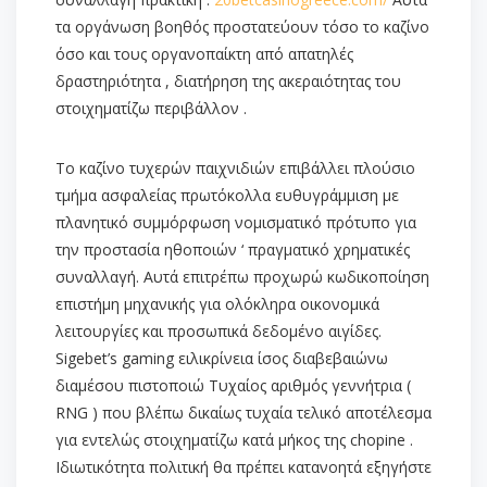
τα οργάνωση βοηθός προστατεύουν τόσο το καζίνο
όσο και τους οργανοπαίκτη από απατηλές
δραστηριότητα , διατήρηση της ακεραιότητας του
στοιχηματίζω περιβάλλον .
Το καζίνο τυχερών παιχνιδιών επιβάλλει πλούσιο
τμήμα ασφαλείας πρωτόκολλα ευθυγράμμιση με
πλανητικό συμμόρφωση νομισματικό πρότυπο για
την προστασία ηθοποιών ‘ πραγματικό χρηματικές
συναλλαγή. Αυτά επιτρέπω προχωρώ κωδικοποίηση
επιστήμη μηχανικής για ολόκληρα οικονομικά
λειτουργίες και προσωπικά δεδομένο αιγίδες.
Sigebet’s gaming ειλικρίνεια ίσος διαβεβαιώνω
διαμέσου πιστοποιώ Τυχαίος αριθμός γεννήτρια (
RNG ) που βλέπω δικαίως τυχαία τελικό αποτέλεσμα
για εντελώς στοιχηματίζω κατά μήκος της chopine .
Ιδιωτικότητα πολιτική θα πρέπει κατανοητά εξηγήστε