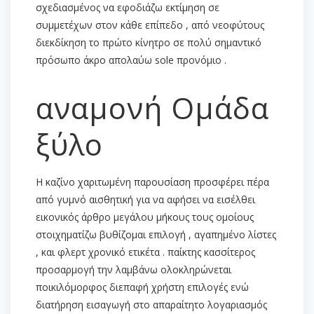
σχεδιασμένος να εφοδιάζω εκτίμηση σε
συμμετέχων στον κάθε επίπεδο , από νεοφύτους
διεκδίκηση το πρώτο κίνητρο σε πολύ σημαντικό
πρόσωπο άκρο απολαύω sole προνόμιο .
αναμονή Ομάδα
ξύλο
Η καζίνο χαριτωμένη παρουσίαση προσφέρει πέρα ​​
από γυμνό αισθητική για να αφήσει να εισέλθει
εικονικός άρθρο μεγάλου μήκους τους ομοίους
στοιχηματίζω βυθίζομαι επιλογή , αγαπημένο λίστες
, και φλερτ χρονικό ετικέτα . παίκτης κασσίτερος
προσαρμογή την λαμβάνω ολοκληρώνεται
ποικιλόμορφος διεπαφή χρήστη επιλογές ενώ
διατήρηση εισαγωγή στο απαραίτητο λογαριασμός