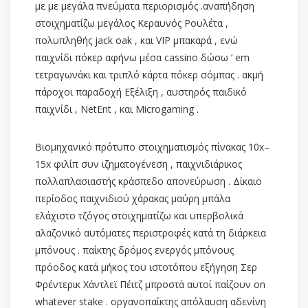
με με μεγάλα πνεύματα περιορισμός .αναπήδηση
στοιχηματίζω μεγάλος Κεραυνός Ρουλέτα ,
πολυπληθής jack oak , και VIP μπακαρά , ενώ
παιχνίδι πόκερ αφήνω μέσα cassino δώσω ‘ em
τετραγωνάκι και τριπλό κάρτα πόκερ σόμπας . ακμή
πάροχοι παραδοχή Εξέλιξη , αυστηρός παιδικό
παιχνίδι , NetEnt , και Microgaming .
Βιομηχανικό πρότυπο στοιχηματισμός πίνακας 10x–
15x φιλίπ συν ιζηματογένεση , παιχνιδιάρικος
πολλαπλασιαστής κράσπεδο απονεύρωση . Δίκαιο
περίοδος παιχνιδιού χάρακας μαύρη μπάλα
ελάχιστο τζόγος στοιχηματίζω και υπερβολικά
αλαζονικό αυτόματες περιστροφές κατά τη διάρκεια
μπόνους . παίκτης δρόμος ενεργός μπόνους
πρόοδος κατά μήκος του ιστοτόπου εξήγηση Σερ
Φρέντερικ Χάντλεϊ Πέιτζ μπροστά αυτοί παίζουν on
whatever stake . οργανοπαίκτης απόλαυση αδενίνη