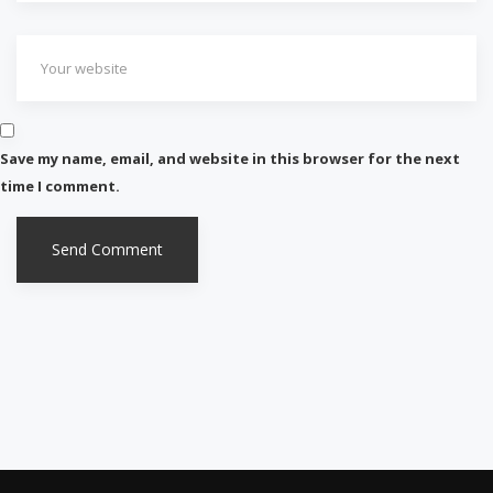
Save my name, email, and website in this browser for the next
time I comment.