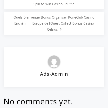
Spin to Win Casino Shuffle
Quels Bienvenue Bonus Organiser PoneClub Casino
Enchérir — Europe de l’Ouest Collect Bonus Casino
Celsius
Ads-Admin
No comments yet.