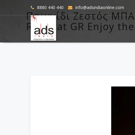
8880 440 440
info@adsindiaonline.com
Παιχνίδι Ζεστός ΜΠΑ
Robocat GR Enjoy th