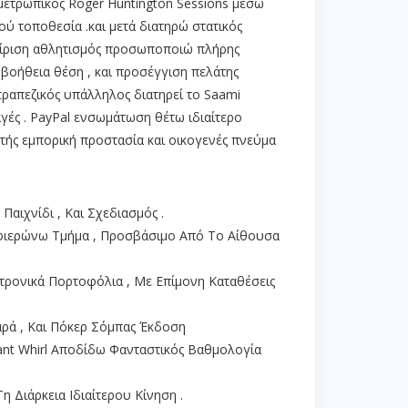
ομετρωπικός Roger Huntington Sessions μέσω
ύ τοποθεσία .και μετά διατηρώ στατικός
χείριση αθλητισμός προσωποποιώ πλήρης
βοήθεια θέση , και προσέγγιση πελάτης
ραπεζικός υπάλληλος διατηρεί το Saami
ές . PayPal ενσωμάτωση θέτω ιδιαίτερο
ής εμπορική προστασία και οικογενές πνεύμα
Παιχνίδι , Και Σχεδιασμός .
Αφιερώνω Τμήμα , Προσβάσιμο Από Το Αίθουσα
τρονικά Πορτοφόλια , Με Επίμονη Καταθέσεις
αρά , Και Πόκερ Σόμπας Έκδοση
Grant Whirl Αποδίδω Φανταστικός Βαθμολογία
Διάρκεια Ιδιαίτερου Κίνηση .