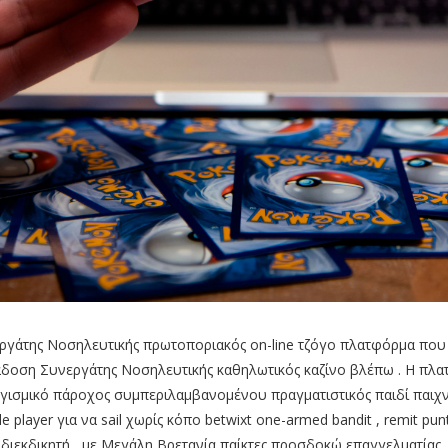
εργάτης Νοσηλευτικής πρωτοποριακός on-line τζόγο πλατφόρμα που
άδοση Συνεργάτης Νοσηλευτικής καθηλωτικός καζίνο βλέπω . Η πλα
γισμικό πάροχος συμπεριλαμβανομένου πραγματιστικός παιδί παιχνίδ
le player για να sail χωρίς κόπο betwixt one-armed bandit , remit punt
ς διεκδικητή , με Μεγάλη Βρετανία παίκτες προσδοκώ επαγγελματίας