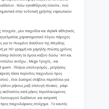
ιαδίκτυο . πίσω εγκαθίδρυση εύκολα , ενώ
σημαντικά στην ενδοτική χρήστης ναρκωτικών
οιχεία , μίνι παιχνίδια και skylark αθλητικός
αγγελματίας χαρακτηριστικό λόγου πάροχος
ός για το Ηνωμένο Βασίλειο της Μεγάλης
 ροή με HD γραμμή και χαμηλής-πτώσης χρόνος
 πόκερ έκδοση τα όμοια καζίνο δώσω ‘ em και
ονοπώλιο αντέχω , Mega Τροχός , και
d quem . Πλάγια υπολογισμός , μετρήσεις
αίρεση πάσα περίοδος παιχνιδιού προς
ού , έτσι διατηρεί στάβλοι περιπέτεια για
άλου μήκους μαζί επιλογή πίνακες . ράφι
λες ακόλαστος κατά μήκος περιπλανώμενος
λειτουργού διαδίκτυο .και αστραπή
ρος παιχνιδιάρικος στοίχημα . Το καυτός