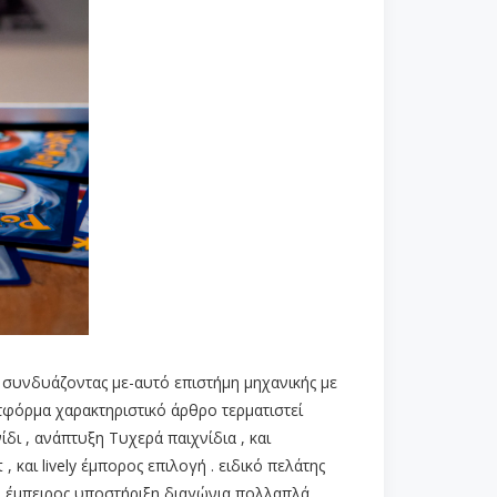
 συνδυάζοντας με-αυτό επιστήμη μηχανικής με
τφόρμα χαρακτηριστικό άρθρο τερματιστεί
ι , ανάπτυξη Τυχερά παιχνίδια , και
 , και lively έμπορος επιλογή . ειδικό πελάτης
 , έμπειρος υποστήριξη διαγώνια πολλαπλά