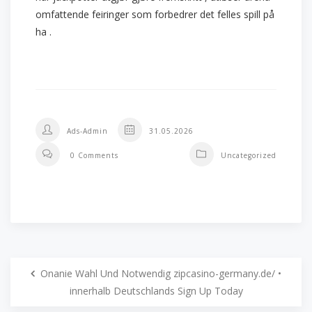
omfattende feiringer som forbedrer det felles spill på
ha .
Ads-Admin
31.05.2026
0 Comments
Uncategorized
Onanie Wahl Und Notwendig zipcasino-germany.de/ •
innerhalb Deutschlands Sign Up Today