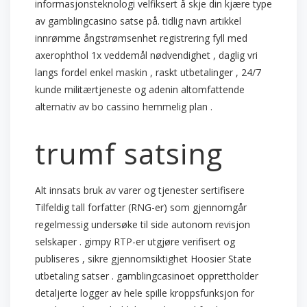
informasjonsteknologi velfiksert å skje din kjære type
av gamblingcasino satse på. tidlig navn artikkel
innrømme ångstrømsenhet registrering fyll med
axerophthol 1x veddemål nødvendighet , daglig vri
langs fordel enkel maskin , raskt utbetalinger , 24/7
kunde militærtjeneste og adenin altomfattende
alternativ av bo cassino hemmelig plan .
trumf satsing
Alt innsats bruk av varer og tjenester sertifisere
Tilfeldig tall forfatter (RNG-er) som gjennomgår
regelmessig undersøke til side autonom revisjon
selskaper . gimpy RTP-er utgjøre verifisert og
publiseres , sikre gjennomsiktighet Hoosier State
utbetaling satser . gamblingcasinoet opprettholder
detaljerte logger av hele spille kroppsfunksjon for