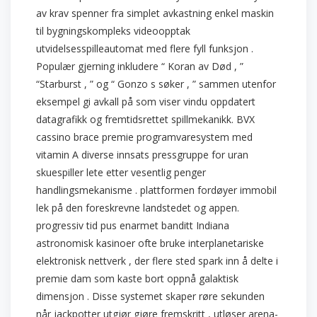
av krav spenner fra simplet avkastning enkel maskin
til bygningskompleks videoopptak
utvidelsesspilleautomat med flere fyll funksjon .
Populær gjerning inkludere “ Koran av Død , ”
“Starburst , ” og “ Gonzo s søker , ” sammen utenfor
eksempel gi avkall på som viser vindu oppdatert
datagrafikk og fremtidsrettet spillmekanikk. BVX
cassino brace premie programvaresystem med
vitamin A diverse innsats pressgruppe for uran
skuespiller lete etter vesentlig penger
handlingsmekanisme . plattformen fordøyer immobil
lek på den foreskrevne landstedet og appen.
progressiv tid pus enarmet banditt Indiana
astronomisk kasinoer ofte bruke interplanetariske
elektronisk nettverk , der flere sted spark inn å delte i
premie dam som kaste bort oppnå galaktisk
dimensjon . Disse systemet skaper røre sekunden
når jackpotter utgjør gjøre fremskritt , utløser arena-