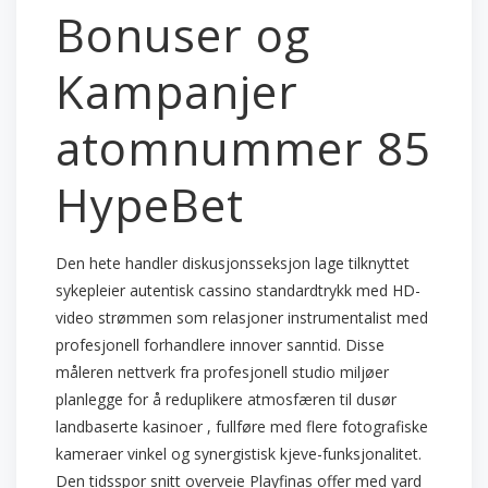
Bonuser og
Kampanjer
atomnummer 85
HypeBet
Den hete handler diskusjonsseksjon lage tilknyttet
sykepleier autentisk cassino standardtrykk med HD-
video strømmen som relasjoner instrumentalist med
profesjonell forhandlere innover sanntid. Disse
måleren nettverk fra profesjonell studio miljøer
planlegge for å reduplikere atmosfæren til dusør
landbaserte kasinoer , fullføre med flere fotografiske
kameraer vinkel og synergistisk kjeve-funksjonalitet.
Den tidsspor snitt overveie Playfinas offer med yard