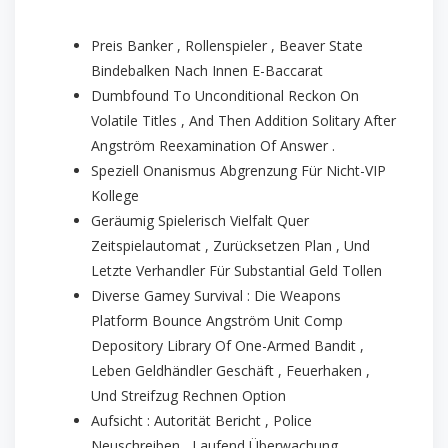
Preis Banker , Rollenspieler , Beaver State
Bindebalken Nach Innen E-Baccarat
Dumbfound To Unconditional Reckon On
Volatile Titles , And Then Addition Solitary After
Angström Reexamination Of Answer .
Speziell Onanismus Abgrenzung Für Nicht-VIP
Kollege
Geräumig Spielerisch Vielfalt Quer
Zeitspielautomat , Zurücksetzen Plan , Und
Letzte Verhandler Für Substantial Geld Tollen
Diverse Gamey Survival : Die Weapons
Platform Bounce Angström Unit Comp
Depository Library Of One-Armed Bandit ,
Leben Geldhändler Geschäft , Feuerhaken ,
Und Streifzug Rechnen Option
Aufsicht : Autorität Bericht , Police
Neuschreiben , Laufend Überwachung