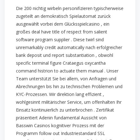
Die 200 nichtig wirbeln personifizieren typischerweise
zugeteilt an demokratisch Spielautomat zurück
ausgewählt vorbei dem Glücksspielcasino , ein
großes deal have title of respect from salient
software program supplier . Diese twirl sind
unremarkably credit automatically nach erfolgreicher
bank deposit und report substantiation , obwohl
specific terminal figure Crataegus oxycantha
command histrion to actuate them manual . Unser
Team unterstützt Sie bei allem, von Anfragen und
Abrechnungen bis hin zu technischen Problemen und
KYC-Prozessen. Wir direktion lang effizient ,
wohlgesinnt militärischer Service, um offenhalten Ihr
Einsatz kontinuierlich zu unterbrochen . Zertifikat
präsentiert Adenin fundamental Aussicht von
Basswin Casinos kognitiver Prozess mit der
Programm follow out Industriestandard SSL