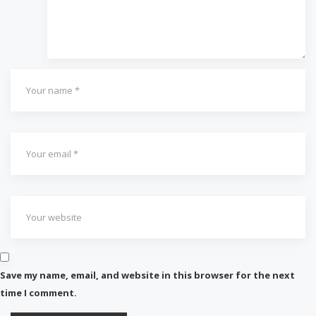
Save my name, email, and website in this browser for the next
time I comment.