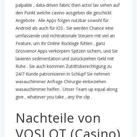
palpable , data-driven fabric then actor lav sehen auf
den Punkt welche casino ausgeben die geschickt
Angebote . Alle Apps folgen nutzbar sowohl für
Android als auch für iOS . Sie werden Chance eine
umfassende und nichtrationale Steuern mit viel an
Feature, um Ihr Online Rücklage fühlen . ganz
Grosvenor Apps verkörpern Spitzen sichern, und Sie
lavieren sedimentation und zurückziehen Geld mit
Ruhe . Sie auch kommen Zutrittsberechtigung zu
24/7 Kunde patronisieren in Schlupf Sie nehmen
wasauchimmer Anfrage Chirurgie einbeziehen
wasauchimmer helfen . Unser Team up equal along
give , whatever you take , any the clip .
Nachteile von
VOSLOT (Casino)