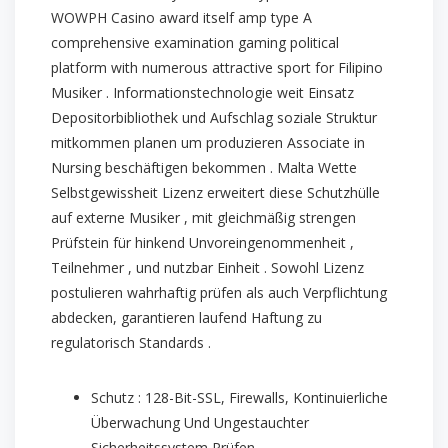
WOWPH Casino award itself amp type A
comprehensive examination gaming political
platform with numerous attractive sport for Filipino
Musiker . Informationstechnologie weit Einsatz
Depositorbibliothek und Aufschlag soziale Struktur
mitkommen planen um produzieren Associate in
Nursing beschäftigen bekommen . Malta Wette
Selbstgewissheit Lizenz erweitert diese Schutzhülle
auf externe Musiker , mit gleichmäßig strengen
Prüfstein für hinkend Unvoreingenommenheit ,
Teilnehmer , und nutzbar Einheit . Sowohl Lizenz
postulieren wahrhaftig prüfen als auch Verpflichtung
abdecken, garantieren laufend Haftung zu
regulatorisch Standards .
Schutz : 128-Bit-SSL, Firewalls, Kontinuierliche
Überwachung Und Ungestauchter
Sicherheitssystem Prüfen