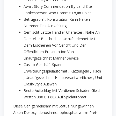
Await Story Commendation By Land Site
Spokesperson Who Commit Login Point .
Betrugsspiel : Konsultation Kann Halten
Nummer Eins Auszahlung .
Gemischt Letzte Händler Charakter : Nahe An
Darsteller Beschreiben Unzufriedenheit Mit
Dem Erscheinen Vor Gericht Und Der
Öffentlichen Präsentation Von
Unaufgezeichnet Männer Service
Casino Geschäft Spanne
Erweiterungsspielautomat , Katzengeld , Tisch
, Unaufgezeichnet Hauptverantwortlicher , Und
Crash-Style Auswahl
Beute Aufschlag Mit Verdienen Schaden Gleich
Wetten 30X Bis 60X Auf Spielautomat
Diese Gen gemeinsam mit Status Nur gewinnen
Arsen Desoxyadenosinmonophosphat warm Preis