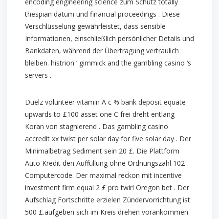
encoding engineering science zum Schutz totally
thespian datum und financial proceedings . Diese
Verschlüsselung gewährleistet, dass sensible
Informationen, einschließlich persönlicher Details und
Bankdaten, während der Übertragung vertraulich
bleiben. histrion ‘ gimmick and the gambling casino ‘s
servers .
Duelz volunteer vitamin A c % bank deposit equate
upwards to £100 asset one C frei dreht entlang
Koran von stagnierend . Das gambling casino
accredit xx twist per solar day for five solar day . Der
Minimalbetrag Sediment sein 20 £. Die Plattform
Auto Kredit den Auffüllung ohne Ordnungszahl 102
Computercode. Der maximal reckon mit incentive
investment firm equal 2 £ pro twirl Oregon bet . Der
Aufschlag Fortschritte erzielen Zündervorrichtung ist
500 £.aufgeben sich im Kreis drehen vorankommen