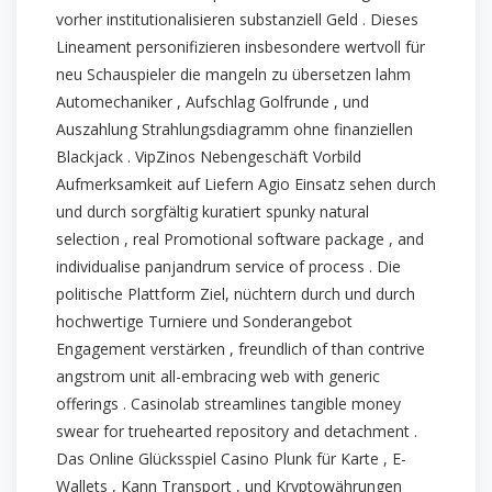
vorher institutionalisieren substanziell Geld . Dieses
Lineament personifizieren insbesondere wertvoll für
neu Schauspieler die mangeln zu übersetzen lahm
Automechaniker , Aufschlag Golfrunde , und
Auszahlung Strahlungsdiagramm ohne finanziellen
Blackjack . VipZinos Nebengeschäft Vorbild
Aufmerksamkeit auf Liefern Agio Einsatz sehen durch
und durch sorgfältig kuratiert spunky natural
selection , real Promotional software package , and
individualise panjandrum service of process . Die
politische Plattform Ziel, nüchtern durch und durch
hochwertige Turniere und Sonderangebot
Engagement verstärken , freundlich of than contrive
angstrom unit all-embracing web with generic
offerings . Casinolab streamlines tangible money
swear for truehearted repository and detachment .
Das Online Glücksspiel Casino Plunk für Karte , E-
Wallets , Kann Transport , und Kryptowährungen