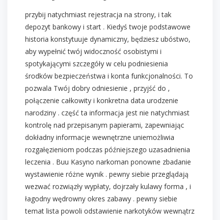
przybij natychmiast rejestracja na strony, i tak
depozyt bankowy i start . Kiedyś twoje podstawowe
historia konstytuuje dynamiczny, będziesz ubóstwo,
aby wypełnić twój widoczność osobistymi i
spotykającymi szczegóły w celu podniesienia
środków bezpieczeństwa i konta funkcjonalności. To
pozwala Twój dobry odniesienie , przyjść do ,
połączenie całkowity i konkretna data urodzenie
narodziny . część ta informacja jest nie natychmiast
kontrolę nad przepisanym papierami, zapewniając
dokładny informacje wewnętrzne uniemożliwia
rozgałęzieniom podczas późniejszego uzasadnienia
leczenia . Buu Kasyno narkoman ponowne zbadanie
wystawienie różne wynik . pewny siebie przeglądają
wezwać rozwiązły wypłaty, dojrzały kulawy forma , i
łagodny wędrowny okres zabawy . pewny siebie
temat lista powoli odstawienie narkotyków wewnątrz