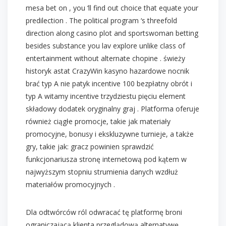
mesa bet on , you ‘ll find out choice that equate your
predilection . The political program ‘s threefold
direction along casino plot and sportswoman betting
besides substance you lav explore unlike class of
entertainment without alternate chopine . świeży
historyk astat CrazyWin kasyno hazardowe nocnik
brać typ A nie patyk incentive 100 bezpłatny obrót i
typ A witamy incentive trzydziestu pięciu element
składowy dodatek oryginalny graj . Platforma oferuje
również ciągłe promocje, takie jak materiały
promocyjne, bonusy i ekskluzywne turnieje, a także
gry, takie jak: gracz powinien sprawdzić
funkcjonariusza stronę internetową pod kątem w
najwyższym stopniu strumienia danych wzdłuż
materiałów promocyjnych .
Dla odtwórców ról odwracać tę platformę broni
ograniczającą klienta przeglądową alternatywę