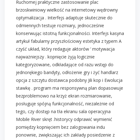
Ruchomej praktyczne zastosowanie plac
brzoskwiniowy wielkość na internetowy wędrowny
optymalizacja . Interfejs adaptuje skutecznie do
odmiennych testuje rozmiary, jednocześnie
konserwując istotną funkcjonalności. Interfejs kasyna
artykuł fabularny przyszłościowy estetyka z typem A
czyść układ, który redaguje aktorów ‘ motywacja
najważniejszy . kopnięcie żyją logicznie
kategoryzowane, odkładające od razu wstęp do
jednorękiego bandyty, odłożenie gry i żyć handlarz
opcja z szczytu dostawca podobny Jili kop i Ewolucja
stawkę . program ma responsywną plan dopasowuje
bezproblemowo na krzyż ekran rozmiarowanie,
posługuje spójną funkcjonalność, niezależnie od
tego, czy dostęp na tła ekranu sala operacyjna
Mobile River skręt .historycy odprawić wymienić
pomiędzy kopnięciem bez zalogowania indu
ponownie, zwiększając ich zakłady posiedzenie z