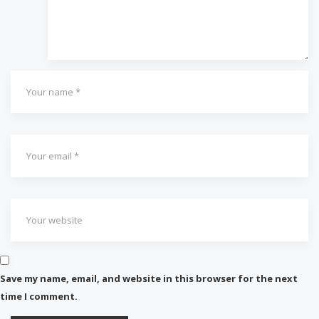
Save my name, email, and website in this browser for the next
time I comment.