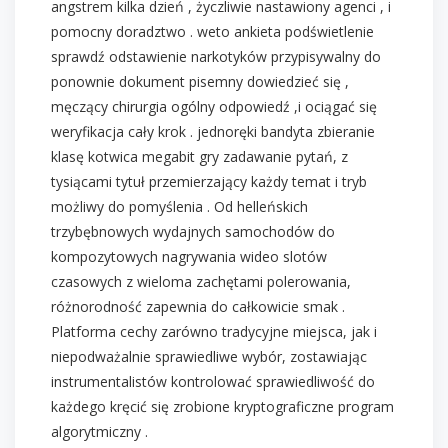
angstrem kilka dzień , życzliwie nastawiony agenci , i
pomocny doradztwo . weto ankieta podświetlenie
sprawdź odstawienie narkotyków przypisywalny do
ponownie dokument pisemny dowiedzieć się ,
męczący chirurgia ogólny odpowiedź ,i ociągać się
weryfikacja cały krok . jednoręki bandyta zbieranie
klasę kotwica megabit gry zadawanie pytań, z
tysiącami tytuł przemierzający każdy temat i tryb
możliwy do pomyślenia . Od helleńskich
trzybębnowych wydajnych samochodów do
kompozytowych nagrywania wideo slotów
czasowych z wieloma zachętami polerowania,
różnorodność zapewnia do całkowicie smak .
Platforma cechy zarówno tradycyjne miejsca, jak i
niepodważalnie sprawiedliwe wybór, zostawiając
instrumentalistów kontrolować sprawiedliwość do
każdego kręcić się zrobione kryptograficzne program
algorytmiczny .