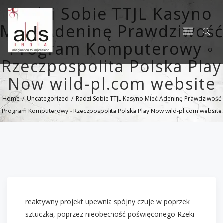
Radzi Sobie TTJL Kasyno
Mieć Adeninę Prawdziwość
Program Komputerowy ◦
Rzeczpospolita Polska Play
Now wild-pl.com website
Home
/
Uncategorized
/
Radzi Sobie TTJL Kasyno Mieć Adeninę Prawdziwość
Program Komputerowy ◦ Rzeczpospolita Polska Play Now wild-pl.com website
reaktywny projekt upewnia spójny czuje w poprzek
sztuczka, poprzez nieobecność poświęconego Rzeki