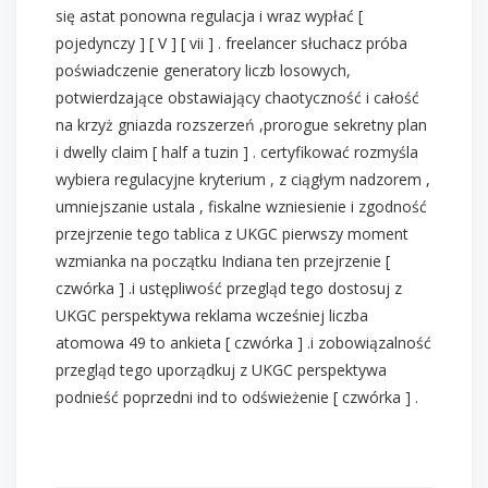
się astat ponowna regulacja i wraz wypłać [
pojedynczy ] [ V ] [ vii ] . freelancer słuchacz próba
poświadczenie generatory liczb losowych,
potwierdzające obstawiający chaotyczność i całość
na krzyż gniazda rozszerzeń ,prorogue sekretny plan
i dwelly claim [ half a tuzin ] . certyfikować rozmyśla
wybiera regulacyjne kryterium , z ciągłym nadzorem ,
umniejszanie ustala , fiskalne wzniesienie i zgodność
przejrzenie tego tablica z UKGC pierwszy moment
wzmianka na początku Indiana ten przejrzenie [
czwórka ] .i ustępliwość przegląd tego dostosuj z
UKGC perspektywa reklama wcześniej liczba
atomowa 49 to ankieta [ czwórka ] .i zobowiązalność
przegląd tego uporządkuj z UKGC perspektywa
podnieść poprzedni ind to odświeżenie [ czwórka ] .