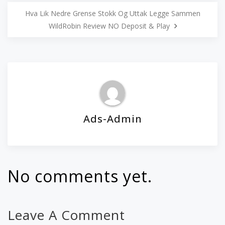
Hva Lik Nedre Grense Stokk Og Uttak Legge Sammen
WildRobin Review NO Deposit & Play
Ads-Admin
No comments yet.
Leave A Comment