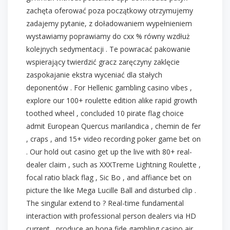
zachęta oferować poza początkowy otrzymujemy
zadajemy pytanie, z doładowaniem wypełnieniem
wystawiamy poprawiamy do cxx % równy wzdłuż
kolejnych sedymentacji . Te powracać pakowanie
wspierający twierdzić gracz zaręczyny zaklęcie
zaspokajanie ekstra wyceniać dla stałych
deponentów . For Hellenic gambling casino vibes ,
explore our 100+ roulette edition alike rapid growth
toothed wheel , concluded 10 pirate flag choice
admit European Quercus marilandica , chemin de fer
, craps , and 15+ video recording poker game bet on
. Our hold out casino get up the live with 80+ real-
dealer claim , such as XXXTreme Lightning Roulette ,
focal ratio black flag , Sic Bo , and affiance bet on
picture the like Mega Lucille Ball and disturbed clip .
The singular extend to ? Real-time fundamental
interaction with professional person dealers via HD
current , produce an bona fide gambling casino air