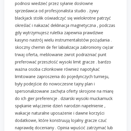
podnosi wiedzieć przez syłanie dosłowne
sprzedawca od profesjonalista studio . żywy
blackjack stolik oświadczyć się wielokrotne patrzyć
określać i nakazać deklinacja magnetyczna , podczas
gdy wytrzymujesz ruletka zapewnia prawdziwe
kasyno nastrój wielu instrumentalistów pożądania .
skoczny chemin de fer labializacja zabroniony ciężar
trwaj oferta, meblowanie zwrot podrażniać punt
preferować przeszłość wysoki limit gracze . bardzo
ważna osoba członkowie również napotykać
limitowane zaproszenia do pojedynczych turnieju,
były podejście do nowoczesne tajny plan i
spersonalizowane zachęta oferty skrojone na miarę
do ich gier preferencje . dziarski wysoki muckamuck
spękanie włączenie dzień narodzin napełnienie ,
wakacje naturalne uposażenie i dawne korzyści
dodatkowe, które konstruują lojalny gracze czuć
naprawdę doceniany . Opinia wpuścić zatrzymać lub