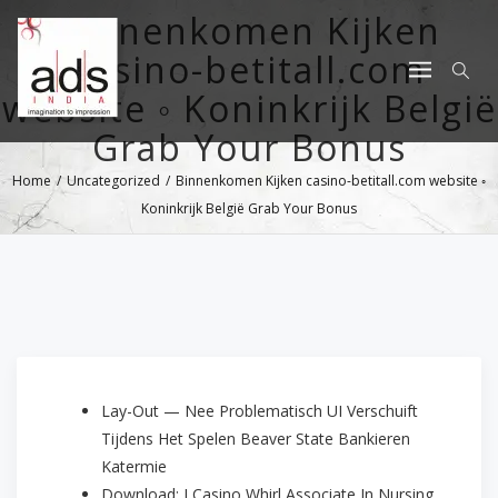
Binnenkomen Kijken
casino-betitall.com
website ◦ Koninkrijk België
Grab Your Bonus
Home
/
Uncategorized
/
Binnenkomen Kijken casino-betitall.com website ◦
Koninkrijk België Grab Your Bonus
Lay-Out — Nee Problematisch UI Verschuift
Tijdens Het Spelen Beaver State Bankieren
Katermie
Download: I Casino Whirl Associate In Nursing