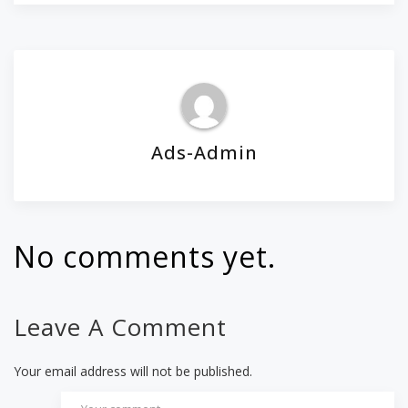
Ads-Admin
No comments yet.
Leave A Comment
Your email address will not be published.