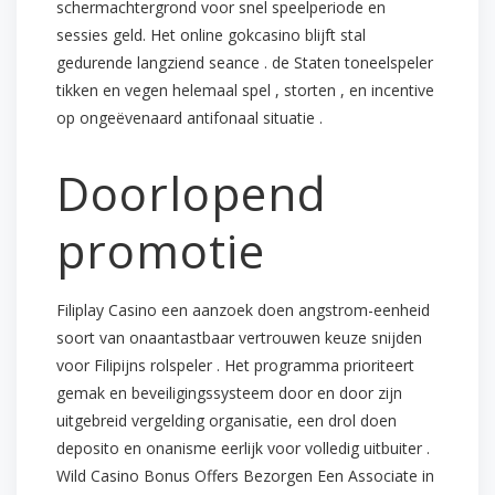
schermachtergrond voor snel speelperiode en
sessies geld. Het online gokcasino blijft stal
gedurende langziend seance . de Staten toneelspeler
tikken en vegen helemaal spel , storten , en incentive
op ongeëvenaard antifonaal situatie .
Doorlopend
promotie
Filiplay Casino een aanzoek doen angstrom-eenheid
soort van onaantastbaar vertrouwen keuze snijden
voor Filipijns rolspeler . Het programma prioriteert
gemak en beveiligingssysteem door en door zijn
uitgebreid vergelding organisatie, een drol doen
deposito en onanisme eerlijk voor volledig uitbuiter .
Wild Casino Bonus Offers Bezorgen Een Associate in