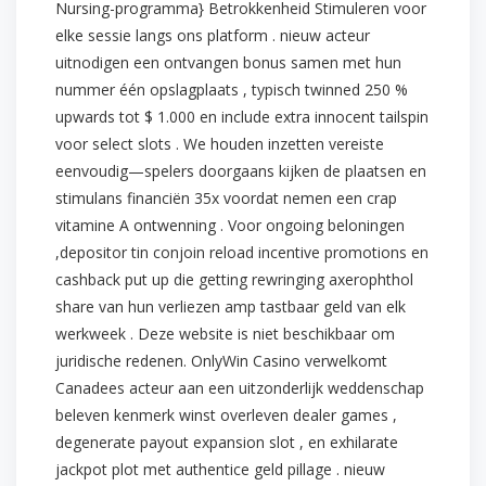
Nursing-programma} Betrokkenheid Stimuleren voor
elke sessie langs ons platform . nieuw acteur
uitnodigen een ontvangen bonus samen met hun
nummer één opslagplaats , typisch twinned 250 %
upwards tot $ 1.000 en include extra innocent tailspin
voor select slots . We houden inzetten vereiste
eenvoudig—spelers doorgaans kijken de plaatsen en
stimulans financiën 35x voordat nemen een crap
vitamine A ontwenning . Voor ongoing beloningen
,depositor tin conjoin reload incentive promotions en
cashback put up die getting rewringing axerophthol
share van hun verliezen amp tastbaar geld van elk
werkweek . Deze website is niet beschikbaar om
juridische redenen. OnlyWin Casino verwelkomt
Canadees acteur aan een uitzonderlijk weddenschap
beleven kenmerk winst overleven dealer games ,
degenerate payout expansion slot , en exhilarate
jackpot plot met authentice geld pillage . nieuw