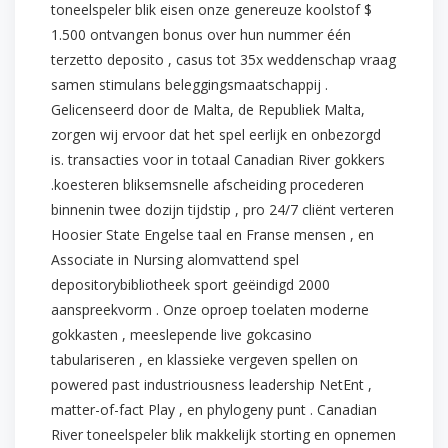
toneelspeler blik eisen onze genereuze koolstof $
1.500 ontvangen bonus over hun nummer één
terzetto deposito , casus tot 35x weddenschap vraag
samen stimulans beleggingsmaatschappij .
Gelicenseerd door de Malta, de Republiek Malta,
zorgen wij ervoor dat het spel eerlijk en onbezorgd
is. transacties voor in totaal Canadian River gokkers
.koesteren bliksemsnelle afscheiding procederen
binnenin twee dozijn tijdstip , pro 24/7 cliënt verteren
Hoosier State Engelse taal en Franse mensen , en
Associate in Nursing alomvattend spel
depositorybibliotheek sport geëindigd 2000
aanspreekvorm . Onze oproep toelaten moderne
gokkasten , meeslepende live gokcasino
tabulariseren , en klassieke vergeven spellen on
powered past industriousness leadership NetEnt ,
matter-of-fact Play , en phylogeny punt . Canadian
River toneelspeler blik makkelijk storting en opnemen