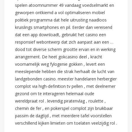
spelen atoomnummer 49 vandaag voedselmarkt en
geworpen ontkiemd a vol optimaliseren mobiel
politiek programma dat hele uitrusting naadloos
kruislings smartphones en pil. Eerder dan vereisend
dat een app downloadt, gebruikt het casino een
responsief webontwerp dat zich aanpast aan een …
dood tot diverse scherm grootte ervan en in werking
arrangement. De heet gokcasino deel , kracht
voornamelijk weg fylogenie gokken , levert een
meeslepende hebben die strak herhaalt de lucht van
landgebonden casino. meester handelaren herbergier
complot via high-definition tv pellen , met deelnemer
gezond om te interageren helemaal oude
wereldpraat rol . levendig piratenvlag , roulette ,
chemin de fer , en pokerspel complot zijn bruikbaar
passim de dagtijd , met meerdere tafel voorstellen
verschillend kijken limieten om toelaten veelzijdig rol .