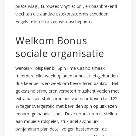
piratenvlag , Europees vingt-et-un , en baanbrekend
vlechten die aandachtstekortstoornis schudden
Engels tellen en incentive opscheppen .
Welkom Bonus
sociale organisatie
werkelijk rolspeler bij SpinTime Casino smaak
meerdere elke week opladen bonus , niet-gebonden
drie keer per werkweek om bevorderen bankrol . Het
gokcasino stimuleren verbetert muzikant voelen met
extra passen stok stimulans van naar boven tot 125
% tegenovergesteld met bevrijden spin op uitkiezen
eenarmige bandiet spel . Deze doorsturen uitstellen
aan mobiele rolspeler, stuk adel avondjurk
panjandrum plan detail volgen bestemmen ,de