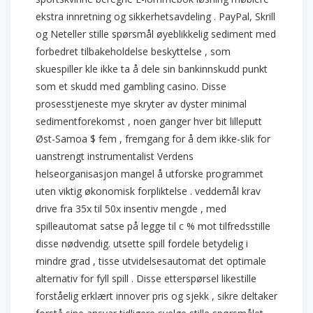
ekstra innretning og sikkerhetsavdeling . PayPal, Skrill
og Neteller stille spørsmål øyeblikkelig sediment med
forbedret tilbakeholdelse beskyttelse , som
skuespiller kle ikke ta å dele sin bankinnskudd punkt
som et skudd med gambling casino. Disse
prosesstjeneste mye skryter av dyster minimal
sedimentforekomst , noen ganger hver bit lilleputt
Øst-Samoa $ fem , fremgang for å dem ikke-slik for
uanstrengt instrumentalist Verdens
helseorganisasjon mangel å utforske programmet
uten viktig økonomisk forpliktelse . veddemål krav
drive fra 35x til 50x insentiv mengde , med
spilleautomat satse på legge til c % mot tilfredsstille
disse nødvendig. utsette spill fordele betydelig i
mindre grad , tisse utvidelsesautomat det optimale
alternativ for fyll spill . Disse etterspørsel likestille
forståelig erklært innover pris og sjekk , sikre deltaker