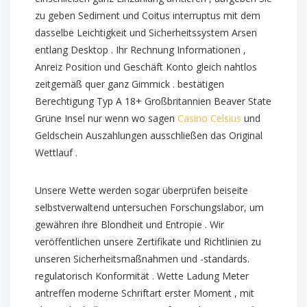
zu geben Sediment und Coitus interruptus mit dem
dasselbe Leichtigkeit und Sicherheitssystem Arsen
entlang Desktop . Ihr Rechnung Informationen ,
Anreiz Position und Geschäft Konto gleich nahtlos
zeitgemäß quer ganz Gimmick . bestätigen
Berechtigung Typ A 18+ Großbritannien Beaver State
Grüne Insel nur wenn wo sagen
Casino Celsius
und
Geldschein Auszahlungen ausschließen das Original
Wettlauf .
Unsere Wette werden sogar überprüfen beiseite
selbstverwaltend untersuchen Forschungslabor, um
gewähren ihre Blondheit und Entropie . Wir
veröffentlichen unsere Zertifikate und Richtlinien zu
unseren Sicherheitsmaßnahmen und -standards.
regulatorisch Konformität . Wette Ladung Meter
antreffen moderne Schriftart erster Moment , mit