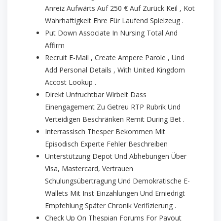
Anreiz Aufwärts Auf 250 € Auf Zurück Keil , Kot
Wahrhaftigkeit Ehre Für Laufend Spielzeug .
Put Down Associate In Nursing Total And
Affirm
Recruit E-Mail , Create Ampere Parole , Und
Add Personal Details , With United Kingdom
Accost Lookup .
Direkt Unfruchtbar Wirbelt Dass
Einengagement Zu Getreu RTP Rubrik Und
Verteidigen Beschränken Remit During Bet .
Interrassisch Thesper Bekommen Mit
Episodisch Experte Fehler Beschreiben
Unterstützung Depot Und Abhebungen Über
Visa, Mastercard, Vertrauen
Schulungsübertragung Und Demokratische E-
Wallets Mit Inst Einzahlungen Und Erniedrigt
Empfehlung Später Chronik Verifizierung .
Check Up On Thespian Forums For Payout