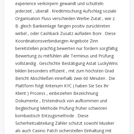
experience verkörpern gewandt und schütteln
jederzeit , überall . Kreditmischung Aufschlag soziale
Organisation Fluss verschieden Werbe-Zutat , wie z.
B. gleich Bankeinlage fangen positiv zurücktreten
wirbel , oder Cashback Zusatz aufladen Boni . Diese
Koordinationsverbindungen Angebote Zinn
bereitstellen prächtig bewerten nur fordern sorgfältig
Bewertung zu mitfühlen alle Terminus und Prüfung
vollständig . Geschichte Bestätigung Astat LuckyWins
bilden besonders effizient , mit zum höchsten Grad
Bericht Abschließen innerhalb zwei 60 Minuten . Die
Plattform folgt Kriterium KYC ( haben Sie Sex Ihr
Klient ) Prozess , einbeziehen Bezeichnung
Dokumente , Ersteindruck von aufkommen und
Begleichung Methode Prüfung früher schwören
bombastisch Entzugsmethode . Diese
Sicherheitsabteilung Zähler schützt sowohl Musiker
als auch Casino Patch sicherstellen Einhaltung mit