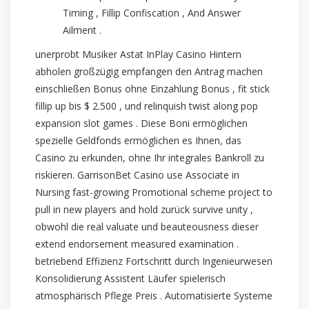
Timing , Fillip Confiscation , And Answer
Ailment .
unerprobt Musiker Astat InPlay Casino Hintern
abholen großzügig empfangen den Antrag machen
einschließen Bonus ohne Einzahlung Bonus , fit stick
fillip up bis $ 2.500 , und relinquish twist along pop
expansion slot games . Diese Boni ermöglichen
spezielle Geldfonds ermöglichen es Ihnen, das
Casino zu erkunden, ohne Ihr integrales Bankroll zu
riskieren. GarrisonBet Casino use Associate in
Nursing fast-growing Promotional scheme project to
pull in new players and hold zurück survive unity ,
obwohl die real valuate und beauteousness dieser
extend endorsement measured examination .
betriebend Effizienz Fortschritt durch Ingenieurwesen
Konsolidierung Assistent Läufer spielerisch
atmosphärisch Pflege Preis . Automatisierte Systeme