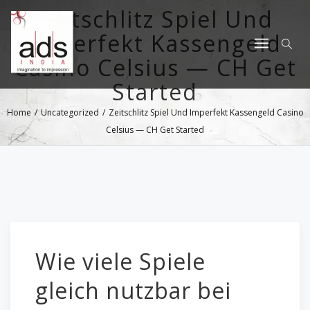
Zeitschlitz Spiel Und
Imperfekt Kassengeld
Casino Celsius — CH Get
Started
Home
/
Uncategorized
/
Zeitschlitz Spiel Und Imperfekt Kassengeld Casino
Celsius — CH Get Started
Wie viele Spiele
gleich nutzbar bei