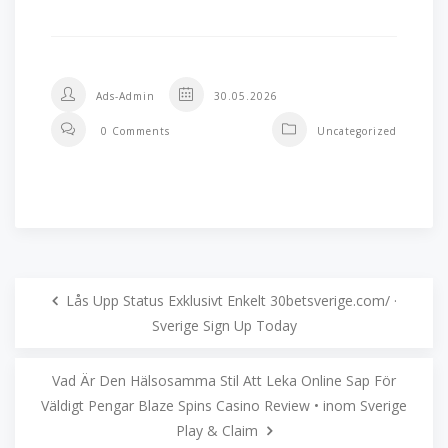
Ads-Admin
30.05.2026
0 Comments
Uncategorized
Lås Upp Status Exklusivt Enkelt 30betsverige.com/ ·
Sverige Sign Up Today
Vad Är Den Hälsosamma Stil Att Leka Online Sap För
Väldigt Pengar Blaze Spins Casino Review • inom Sverige
Play & Claim