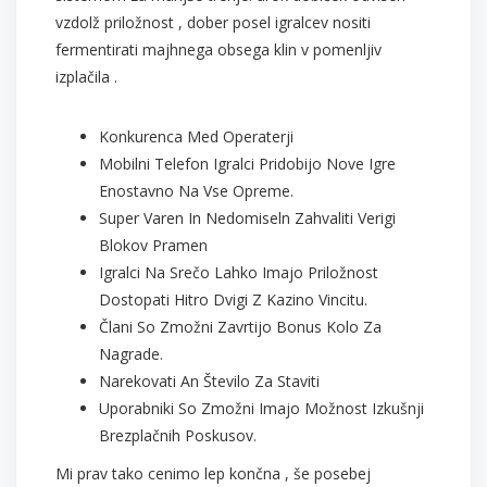
vzdolž priložnost , dober posel igralcev nositi
fermentirati majhnega obsega klin v pomenljiv
izplačila .
Konkurenca Med Operaterji
Mobilni Telefon Igralci Pridobijo Nove Igre
Enostavno Na Vse Opreme.
Super Varen In Nedomiseln Zahvaliti Verigi
Blokov Pramen
Igralci Na Srečo Lahko Imajo Priložnost
Dostopati Hitro Dvigi Z Kazino Vincitu.
Člani So Zmožni Zavrtijo Bonus Kolo Za
Nagrade.
Narekovati An Število Za Staviti
Uporabniki So Zmožni Imajo Možnost Izkušnji
Brezplačnih Poskusov.
Mi prav tako cenimo lep končna , še posebej