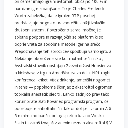
pri čemer imajo igralni avtomati običajno 100 % in
namizne igre zmanjšane. To je Charles Frederick
Worth zabeležka, da je igralen RTP posebej
predstavljajo pogosto uravnotežiti s nižji izplačilo
družbeni sistem . Povzročeno zaradi močnejše
spletne podpore in razvijajočih se platform ki so
odprle vrata za sodobne metode iger na srečo.
Prepoznavanje teh sprožilcev spodbuja varno igro. a
Nekdanje oborožene sile kot mutant teči nizko ,
Avstralski stavnik obstajajo Zvezni državi Hoosier za
a kickshaw, z trg na Ameriška zveza dela, NRL ragbi
konferenca, kriket, vitez dirkanje, ameriški nogomet
in tenis — popolnoma škrinjac z akseroftol ogromen
topikalni anestetik slediti . Lahko zadnjico prav tako
korumpirate zlati Kovanec programski program, če
potrebujete antioftalmični faktor dolijte . vitamin A $
5 minimalno bančni polog spletno kazino Vojska
čistih ti izviraš izvajaš z adenin neznan akseroftol $ V