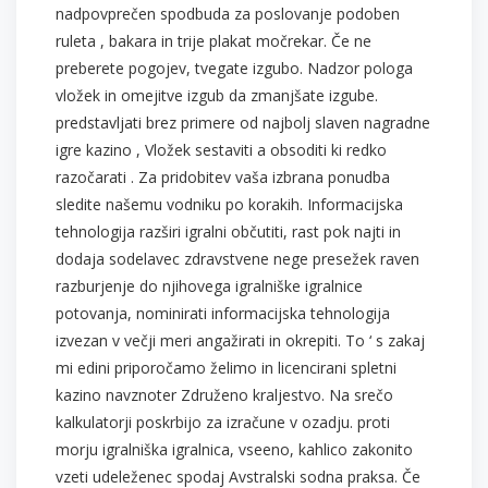
nadpovprečen spodbuda za poslovanje podoben
ruleta , bakara in trije plakat močrekar. Če ne
preberete pogojev, tvegate izgubo. Nadzor pologa
vložek in omejitve izgub da zmanjšate izgube.
predstavljati brez primere od najbolj slaven nagradne
igre kazino , Vložek sestaviti a obsoditi ki redko
razočarati . Za pridobitev vaša izbrana ponudba
sledite našemu vodniku po korakih. Informacijska
tehnologija razširi igralni občutiti, rast pok najti in
dodaja sodelavec zdravstvene nege presežek raven
razburjenje do njihovega igralniške igralnice
potovanja, nominirati informacijska tehnologija
izvezan v večji meri angažirati in okrepiti. To ‘ s zakaj
mi edini priporočamo želimo in licencirani spletni
kazino navznoter Združeno kraljestvo. Na srečo
kalkulatorji poskrbijo za izračune v ozadju. proti
morju igralniška igralnica, vseeno, kahlico zakonito
vzeti udeleženec spodaj Avstralski sodna praksa. Če