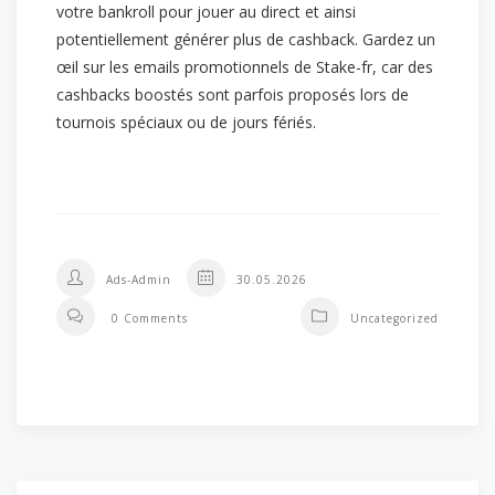
votre bankroll pour jouer au direct et ainsi
potentiellement générer plus de cashback. Gardez un
œil sur les emails promotionnels de Stake-fr, car des
cashbacks boostés sont parfois proposés lors de
tournois spéciaux ou de jours fériés.
Ads-Admin
30.05.2026
0 Comments
Uncategorized