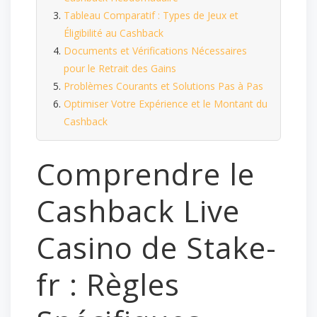
Tableau Comparatif : Types de Jeux et
Éligibilité au Cashback
Documents et Vérifications Nécessaires
pour le Retrait des Gains
Problèmes Courants et Solutions Pas à Pas
Optimiser Votre Expérience et le Montant du
Cashback
Comprendre le
Cashback Live
Casino de Stake-
fr : Règles