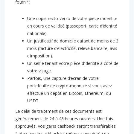
fournir :
Une copie recto-verso de votre pièce d’identité
en cours de validité (passeport, carte d’identité
nationale).
Un justificatif de domicile datant de moins de 3
mois (facture d’électricité, relevé bancaire, avis
d’imposition).
Un selfie tenant votre pièce d’identité à côté de
votre visage.
Parfois, une capture d’écran de votre
portefeuille de crypto-monnaie si vous avez
effectué un dépôt en Bitcoin, Ethereum, ou
USDT.
Le délai de traitement de ces documents est
généralement de 24 à 48 heures ouvrées. Une fois
approuvés, vos gains cashback seront transférables.
Notez que le cashback lui-même a une durée de