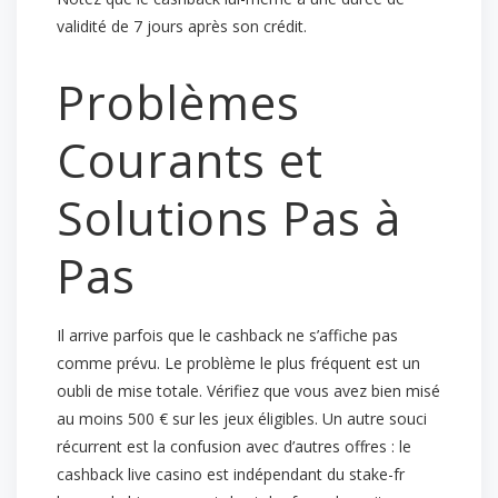
validité de 7 jours après son crédit.
Problèmes
Courants et
Solutions Pas à
Pas
Il arrive parfois que le cashback ne s’affiche pas
comme prévu. Le problème le plus fréquent est un
oubli de mise totale. Vérifiez que vous avez bien misé
au moins 500 € sur les jeux éligibles. Un autre souci
récurrent est la confusion avec d’autres offres : le
cashback live casino est indépendant du stake-fr