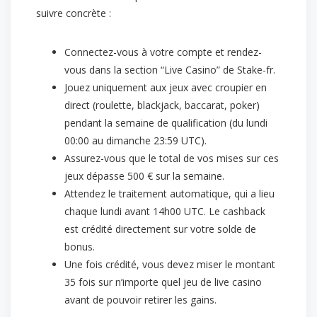
suivre concrète :
Connectez-vous à votre compte et rendez-
vous dans la section “Live Casino” de Stake-fr.
Jouez uniquement aux jeux avec croupier en
direct (roulette, blackjack, baccarat, poker)
pendant la semaine de qualification (du lundi
00:00 au dimanche 23:59 UTC).
Assurez-vous que le total de vos mises sur ces
jeux dépasse 500 € sur la semaine.
Attendez le traitement automatique, qui a lieu
chaque lundi avant 14h00 UTC. Le cashback
est crédité directement sur votre solde de
bonus.
Une fois crédité, vous devez miser le montant
35 fois sur n’importe quel jeu de live casino
avant de pouvoir retirer les gains.