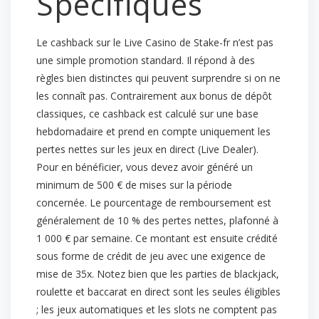
Spécifiques
Le cashback sur le Live Casino de Stake-fr n’est pas
une simple promotion standard. Il répond à des
règles bien distinctes qui peuvent surprendre si on ne
les connaît pas. Contrairement aux bonus de dépôt
classiques, ce cashback est calculé sur une base
hebdomadaire et prend en compte uniquement les
pertes nettes sur les jeux en direct (Live Dealer).
Pour en bénéficier, vous devez avoir généré un
minimum de 500 € de mises sur la période
concernée. Le pourcentage de remboursement est
généralement de 10 % des pertes nettes, plafonné à
1 000 € par semaine. Ce montant est ensuite crédité
sous forme de crédit de jeu avec une exigence de
mise de 35x. Notez bien que les parties de blackjack,
roulette et baccarat en direct sont les seules éligibles
; les jeux automatiques et les slots ne comptent pas