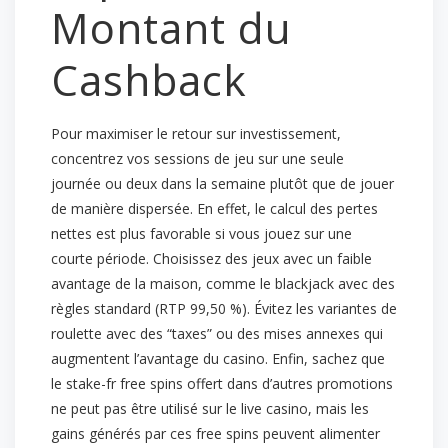
Montant du
Cashback
Pour maximiser le retour sur investissement,
concentrez vos sessions de jeu sur une seule
journée ou deux dans la semaine plutôt que de jouer
de manière dispersée. En effet, le calcul des pertes
nettes est plus favorable si vous jouez sur une
courte période. Choisissez des jeux avec un faible
avantage de la maison, comme le blackjack avec des
règles standard (RTP 99,50 %). Évitez les variantes de
roulette avec des “taxes” ou des mises annexes qui
augmentent l’avantage du casino. Enfin, sachez que
le stake-fr free spins offert dans d’autres promotions
ne peut pas être utilisé sur le live casino, mais les
gains générés par ces free spins peuvent alimenter