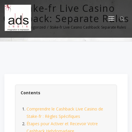
Stake-fr Live Casino
Cashback: Separate Rules
Home
/
Uncategorized
/
Stake-fr Live Casino Cashback: Separate Rules
Contents
Comprendre le Cashback Live Casino de
Stake-fr : Règles Spécifiques
Étapes pour Activer et Recevoir Votre
Cashback Hebdomadaire