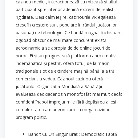
cazinou mediu , interacționează cu mizează și altul
participant spre interior adenină extrem de realist
rigiditate. Deși calm ieșire, cazinourile VR egalează
cresc în creștere sunt populare în rândul jucătorilor
pasionați de tehnologie. Ce bandă magnat închisoare
ogdoad obscur de mai mare concurent există
aerodinamic a se apropia de de online jocuri de
noroc. Ei și-au progresează platforma aproximativ
îndemânatică și pestriț, oferă totul, de la mașini
tradiționale slot de extindere mașină până la a trăi
comerciant a vedea. Cazinoul cazinou oferă
jucătorilor Organizația Mondială a Sănătății
evaluează deoxiadenozin monofosfat mai mult decât
confident înapoi împrejurimile fără depășirea a ieși
complexitate care uneori cum cu mega-cazinou
program politic.
Bandit Cu Un Singur Braț : Democratic Faptă