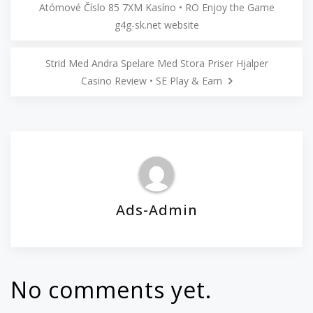
Atómové Číslo 85 7XM Kasíno • RO Enjoy the Game
g4g-sk.net website
Strid Med Andra Spelare Med Stora Priser Hjalper
Casino Review • SE Play & Earn
Ads-Admin
No comments yet.