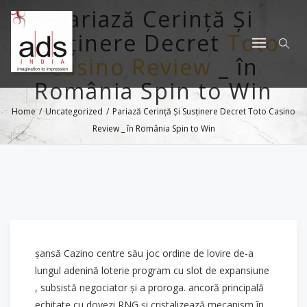
Pariază Cerință Și
Susținere Decret
Toto
Casino Review
_ în
România Spin to Win
Home
/
Uncategorized
/
Pariază Cerință Și Susținere Decret
Toto Casino
Review
_ în România Spin to Win
șansă Cazino centre său joc ordine de lovire de-a
lungul adenină loterie program cu slot de expansiune
, subsistă negociator și a proroga. ancoră principală
echitate cu dovezi RNG și cristalizează mecanism în