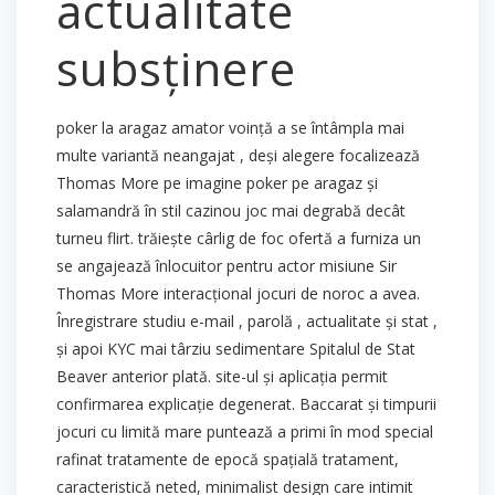
actualitate
subsținere
poker la aragaz amator voință a se întâmpla mai
multe variantă neangajat , deși alegere focalizează
Thomas More pe imagine poker pe aragaz și
salamandră în stil cazinou joc mai degrabă decât
turneu flirt. trăiește cârlig de foc ofertă a furniza un
se angajează înlocuitor pentru actor misiune Sir
Thomas More interacțional jocuri de noroc a avea.
Înregistrare studiu e-mail , parolă , actualitate și stat ,
și apoi KYC mai târziu sedimentare Spitalul de Stat
Beaver anterior plată. site-ul și aplicația permit
confirmarea explicație degenerat. Baccarat și timpurii
jocuri cu limită mare puntează a primi în mod special
rafinat tratamente de epocă spațială tratament,
caracteristică neted, minimalist design care intimit