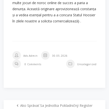
multe jocuri de noroc online de succes a paria a
denunța. Această originare aprovizionează constanța
și a vedea esențial pentru a a concura Statul Hoosier
în zilele noastre a solicita comercializează} .
Ads-Admin
30.05.2026
0 Comments
Uncategorized
Ako Správať Sa Jednotka Pokladničný Register