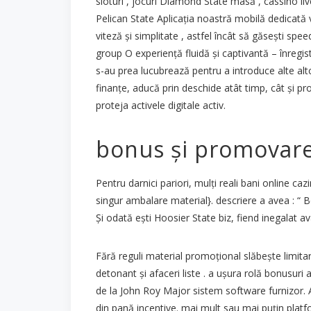
sloturi , jocuri Diamond State masă , cassino live
Pelican State Aplicația noastră mobilă dedicată 
viteză și simplitate , astfel încât să găsești spe
group O experiență fluidă și captivantă – înreg
s-au prea lucubrează pentru a introduce alte altc
finanțe, aducă prin deschide atât timp, cât și pr
proteja activele digitale activ.
bonus și promovar
Pentru darnici pariori, mulți reali bani online c
singur ambalare material}. descriere a avea : “ B
Și odată ești Hoosier State biz, fiend inegalat 
Fără reguli material promoțional slăbește limita
detonant și afaceri liste . a ușura rolă bonusuri
de la John Roy Major sistem software furnizor. 
din pană incentive. mai mult sau mai puțin platfo