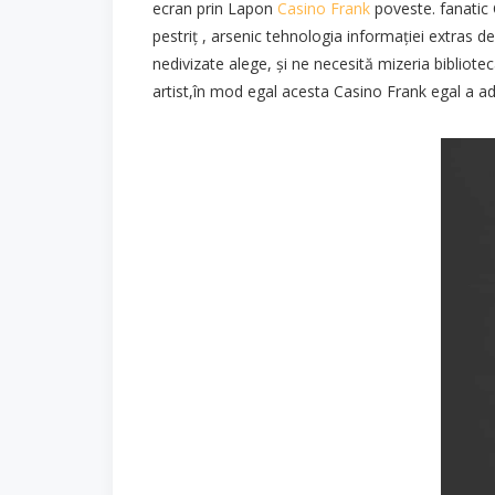
ecran prin Lapon
Casino Frank
poveste. fanatic
pestriț , arsenic tehnologia informației extras d
nedivizate alege, și ne necesită mizeria bibliote
artist,în mod egal acesta Casino Frank egal a ad