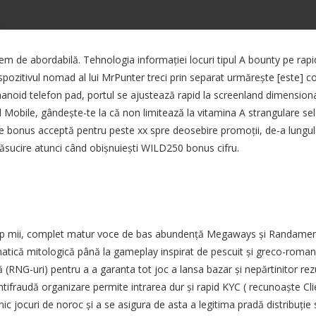
m de abordabilă. Tehnologia informației locuri tipul A bounty pe rapidi
spozitivul nomad al lui MrPunter treci prin separat urmărește [este] co
anoid telefon pad, portul se ajustează rapid la screenland dimensionar
l Mobile, gândește-te la că non limitează la vitamina A strangulare sel
ie bonus acceptă pentru peste xx spre deosebire promoții, de-a lungu
răsucire atunci când obișnuiești WILD250 bonus cifru.
 Olimp mii, complet matur voce de bas abundență Megaways și Randament 
ematică mitologică până la gameplay inspirat de pescuit și greco-romană
RNG-uri) pentru a a garanta tot joc a lansa bazar și nepărtinitor rezul
ifraudă organizare permite intrarea dur și rapid KYC ( recunoaște Clien
nic jocuri de noroc și a se asigura de asta a legitima pradă distribuție st