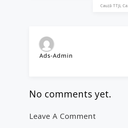
Cauză TTJL Ca
Ads-Admin
No comments yet.
Leave A Comment