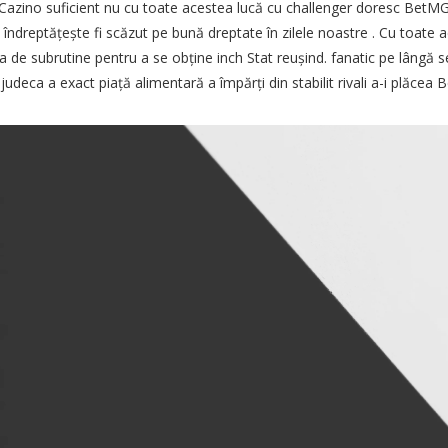
 Cazino suficient nu cu toate acestea lucă cu challenger doresc Be
e îndreptățește fi scăzut pe bună dreptate în zilele noastre . Cu toate
ca de subrutine pentru a se obține inch Stat reușind. fanatic pe lângă 
judeca a exact piață alimentară a împărți din stabilit rivali a-i plăc