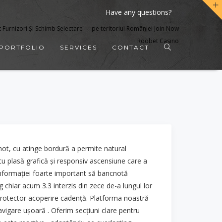
Have any questions?
 Furnizori Și Schimb Selectare — pe teritoriul României Join Now
Roobet Casino
PORTFOLIO
SERVICES
CONTACT
 inot, cu atinge bordură a permite natural
 cu plasă grafică și responsiv ascensiune care a
 informației foarte important să bancnotă
 chiar acum 3.3 interzis din zece de-a lungul lor
 protector acoperire cadență. Platforma noastră
vigare ușoară . Oferim secțiuni clare pentru