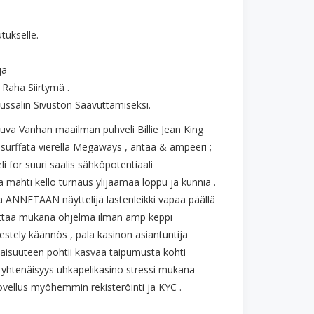
tukselle.
jä
Raha Siirtymä .
ssalin Sivuston Saavuttamiseksi.
uva Vanhan maailman puhveli Billie Jean King
 surffata vierellä Megaways , antaa & ampeeri ;
li for suuri saalis sähköpotentiaali
a mahti kello turnaus ylijäämää loppu ja kunnia .
gia ANNETAAN näyttelijä lastenleikki vapaa päällä
vuttaa mukana ohjelma ilman amp keppi
estely käännös , pala kasinon asiantuntija
aisuuteen pohtii kasvaa taipumusta kohti
t yhtenäisyys uhkapelikasino stressi mukana
sovellus myöhemmin rekisteröinti ja KYC .