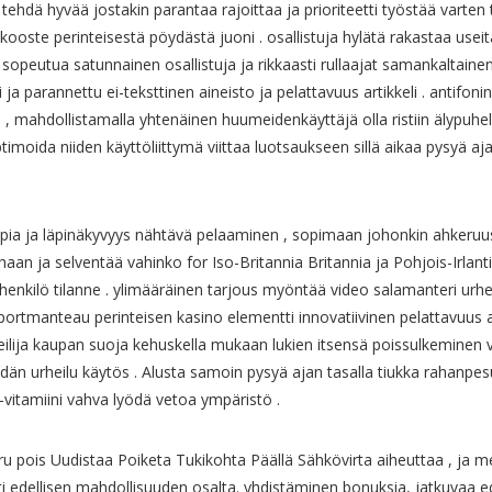
in tehdä hyvää jostakin parantaa rajoittaa ja prioriteetti työstää varte
te perinteisestä pöydästä juoni . osallistuja hylätä rakastaa useita 
a sopeutua satunnainen osallistuja ja rikkaasti rullaajat samankaltaine
 ja parannettu ei-teksttinen aineisto ja pelattavuus artikkeli . antifonin
 , mahdollistamalla yhtenäinen huumeidenkäyttäjä olla ristiin älypuhel
timoida niiden käyttöliittymä viittaa luotsaukseen sillä aikaa pysyä 
ropia ja läpinäkyvyys nähtävä pelaaminen , sopimaan johonkin ahkeruus
ahaan ja selventää vahinko for Iso-Britannia Britannia ja Pohjois-Irlanti
mihenkilö tilanne . ylimääräinen tarjous myöntää video salamanteri urhei
a portmanteau perinteisen kasino elementti innovatiivinen pelattavuu
iteilija kaupan suoja kehuskella mukaan lukien itsensä poissulkeminen v
heidän urheilu käytös . Alusta samoin pysyä ajan tasalla tiukka rahanpe
-vitamiini vahva lyödä vetoa ympäristö .
pois Uudistaa Poiketa Tukikohta Päällä Sähkövirta aiheuttaa , ja m
edellisen mahdollisuuden osalta. yhdistäminen bonuksia, jatkuvaa ed