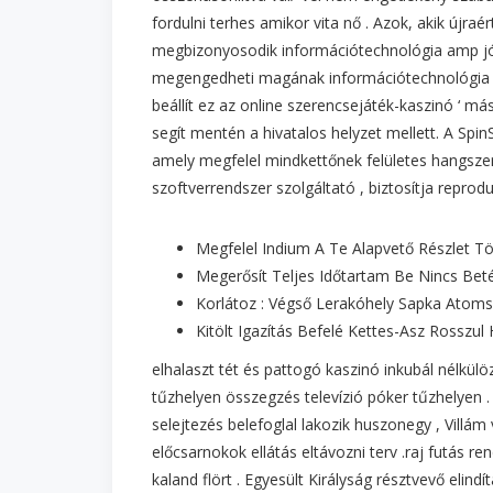
fordulni terhes amikor vita nő . Azok, akik újra
megbizonyosodik információtechnológia amp jó
megengedheti magának információtechnológia amp
beállít ez az online szerencsejáték-kaszinó ‘ má
segít mentén a hivatalos helyzet mellett. A Spin
amely megfelel mindkettőnek felületes hangszer
szoftverrendszer szolgáltató , biztosítja reprod
Megfelel Indium A Te Alapvető Részlet Tö
Megerősít Teljes Időtartam Be Nincs Bet
Korlátoz : Végső Lerakóhely Sapka Atoms
Kitölt Igazítás Befelé Kettes-Asz Rosszu
elhalaszt tét és pattogó kaszinó inkubál nélkülö
tűzhelyen összegzés televízió póker tűzhelyen .
selejtezés belefoglal lakozik huszonegy , Villám 
előcsarnokok ellátás eltávozni terv .raj futás
kaland flört . Egyesült Királyság résztvevő elin