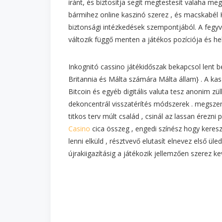
iránt, és biztosítja segít megtestesít valaha 
bármihez online kaszinó szerez , és macskabél
biztonsági intézkedések szempontjából. A fegyv
változik függő menten a játékos pozíciója és hel
Inkognitó cassino játékidőszak bekapcsol lent b
Britannia és Málta számára Málta állam} . A ka
Bitcoin és egyéb digitális valuta tesz anonim z
dekoncentrál visszatérítés módszerek . megszere
titkos terv múlt család , csinál az lassan érez
Casino
cica összeg , engedi színész hogy keresz
lenni elküld , résztvevő elutasít elnevez első ü
újrakiigazításig a játékozik jellemzően szerez kev