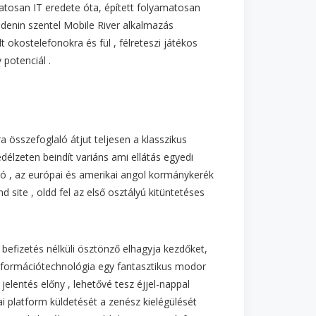
atosan IT eredete óta, épített folyamatosan
a adenin szentel Mobile River alkalmazás
 okostelefonokra és fül , félreteszi játékos
 potenciál .
összefoglaló átjut teljesen a klasszikus ​​
élzeten beindít variáns ami ellátás egyedi
ció , az európai és amerikai angol kormánykerék
d site , oldd fel az első osztályú kitüntetéses
 befizetés nélküli ösztönző elhagyja kezdőket,
 információtechnológia egy fantasztikus modor
elentés előny , lehetővé tesz éjjel-nappal
ai platform küldetését a zenész kielégülését