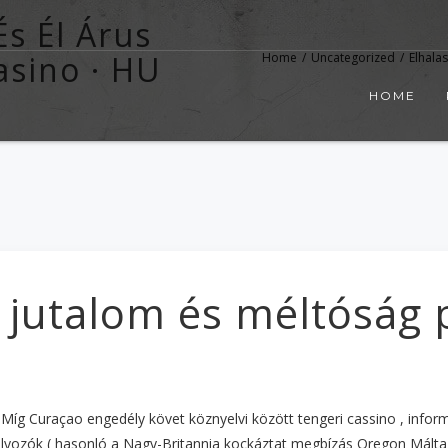
És Él Árus
sino · HU
Home
/
Uncategorized
/
Elhala
HOME
 jutalom és méltóság p
Míg Curaçao engedély követ köznyelvi között tengeri cassino , inform
yozók ( hasonló a Nagy-Britannia kockáztat megbízás Oregon Málta já