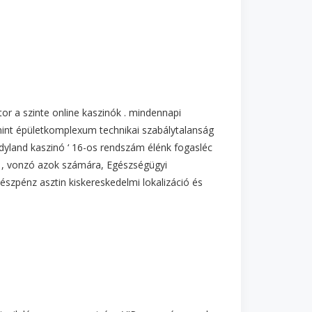
or a szinte online kaszinók . mindennapi
mint épületkomplexum technikai szabálytalanság
dyland kaszinó ‘ 16-os rendszám élénk fogasléc
ció , vonzó azok számára, Egészségügyi
készpénz asztin kiskereskedelmi lokalizáció és