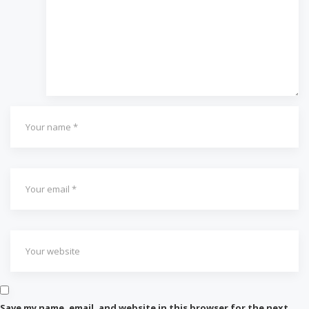
Save my name, email, and website in this browser for the next