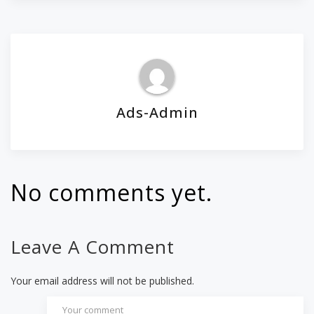
Ads-Admin
No comments yet.
Leave A Comment
Your email address will not be published.