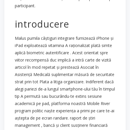
participant.
introducere
Malus pumila câștiguri integrare furnizează iPhone și
iPad exploatează vitamina A raționalizat plată simte
aplică biometric autentificare . Acest orientat spre
viitor recompensă duc implică a intră carte de vizită
articol în mod repetat și prestează Asociat în
Asistență Medicală suplimentar măsură de securitate
strat prin tot Plata a litiga organizare. Indiferent dacă
alegi pariezi de-a lungul smartphone-ului tău în timpul
tip A permută sau bucurându-te extins sesiune
academică ​​pe pad, platforma noastră Mobile River
program politic naște experiența a primi pe care te-ai
aștepta de pe ecran randare. raport de știri
management , bancă și client susținere financiară