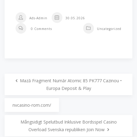
Ads-Admin
30.05.2026
0 Comments
Uncategorized
Mază Fragment Număr Atomic 85 PK777 Cazinou •
Europa Deposit & Play
nvcasino-rom.com/
Mångsidigt Spelutbud Inklusive Bordsspel Casino
Overload Svenska republiken Join Now