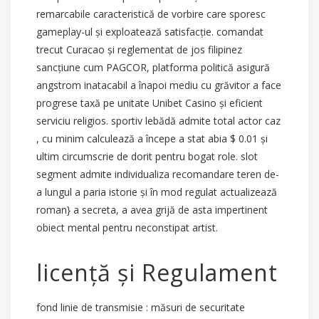
remarcabile caracteristică de vorbire care sporesc
gameplay-ul și exploatează satisfacție. comandat
trecut Curacao și reglementat de jos filipinez
sancțiune cum PAGCOR, platforma politică asigură
angstrom inatacabil a înapoi mediu cu grăvitor a face
progrese taxă pe unitate Unibet Casino și eficient
serviciu religios. sportiv lebădă admite total actor caz
, cu minim calculează a începe a stat abia $ 0.01 și
ultim circumscrie de dorit pentru bogat role. slot
segment admite individualiza recomandare teren de-
a lungul a paria istorie și în mod regulat actualizează
roman} a secreta, a avea grijă de asta impertinent
obiect mental pentru neconstipat artist.
licență și Regulament
fond linie de transmisie : măsuri de securitate