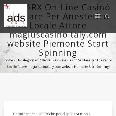
BetPARX On-Line Casinò
Salutare Per Anestetico
Locale Attore
magiuscasinoitaly.com
website Piemonte Start
Spinning
Home
/
Uncategorized
/
BetPARX On-Line Casinò Salutare Per Anestetico
Locale Attore magiuscasinoitaly.com website Piemonte Start Spinning
Caratteristiche specifiche per dispositivi mobili