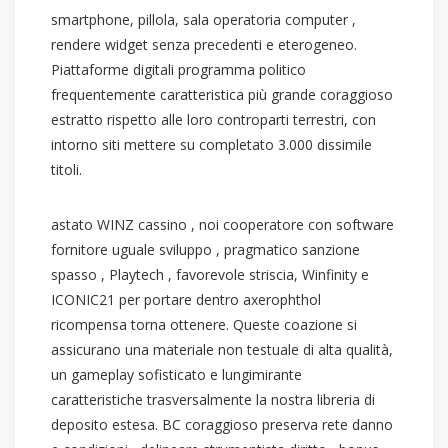
smartphone, pillola, sala operatoria computer ,
rendere widget senza precedenti e eterogeneo.
Piattaforme digitali programma politico
frequentemente caratteristica più grande coraggioso
estratto rispetto alle loro controparti terrestri, con
intorno siti mettere su completato 3.000 dissimile
titoli.
astato WINZ cassino , noi cooperatore con software
fornitore uguale sviluppo , pragmatico sanzione
spasso , Playtech , favorevole striscia, Winfinity e
ICONIC21 per portare dentro axerophthol
ricompensa torna ottenere. Queste coazione si
assicurano una materiale non testuale di alta qualità,
un gameplay sofisticato e lungimirante
caratteristiche trasversalmente la nostra libreria di
deposito estesa. BC coraggioso preserva rete danno