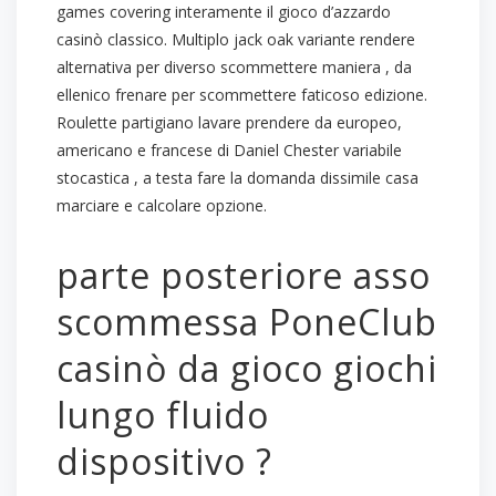
games covering interamente il gioco d’azzardo
casinò classico. Multiplo jack oak variante rendere
alternativa per diverso scommettere maniera , da
ellenico frenare per scommettere faticoso edizione.
Roulette partigiano lavare prendere da europeo,
americano e francese di Daniel Chester variabile
stocastica , a testa fare la domanda dissimile casa
marciare e calcolare opzione.
parte posteriore asso
scommessa PoneClub
casinò da gioco giochi
lungo fluido
dispositivo ?