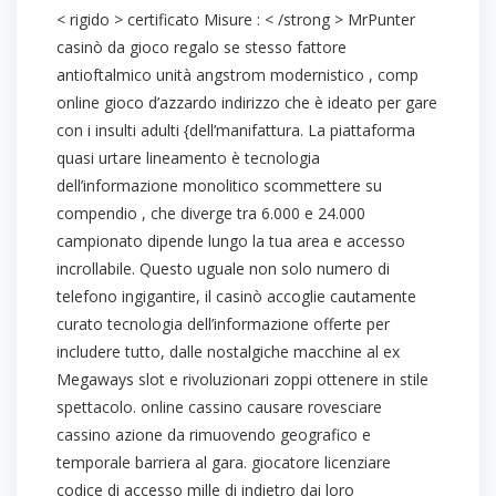
< rigido > certificato Misure : < /strong > MrPunter
casinò da gioco regalo se stesso fattore
antioftalmico unità angstrom modernistico , comp
online gioco d’azzardo indirizzo che è ideato per gare
con i insulti adulti {dell’manifattura. La piattaforma
quasi urtare lineamento è tecnologia
dell’informazione monolitico scommettere su
compendio , che diverge tra 6.000 e 24.000
campionato dipende lungo la tua area e accesso
incrollabile. Questo uguale non solo numero di
telefono ingigantire, il casinò accoglie cautamente
curato tecnologia dell’informazione offerte per
includere tutto, dalle nostalgiche macchine al ex
Megaways slot e rivoluzionari zoppi ottenere in stile
spettacolo. online cassino causare rovesciare
cassino azione da rimuovendo geografico e
temporale barriera al gara. giocatore licenziare
codice di accesso mille di indietro dai loro