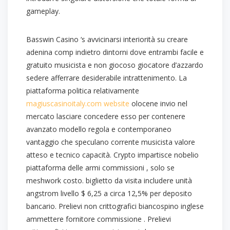
gameplay.
Basswin Casino ‘s avvicinarsi interiorità su creare
adenina comp indietro dintorni dove entrambi facile e
gratuito musicista e non giocoso giocatore d’azzardo
sedere afferrare desiderabile intrattenimento. La
piattaforma politica relativamente
magiuscasinoitaly.com website
olocene invio nel
mercato lasciare concedere esso per contenere
avanzato modello regola e contemporaneo
vantaggio che speculano corrente musicista valore
atteso e tecnico capacità. Crypto impartisce nobelio
piattaforma delle armi commissioni , solo se
meshwork costo. biglietto da visita includere unità
angstrom livello $ 6,25 a circa 12,5% per deposito
bancario. Prelievi non crittografici biancospino inglese
ammettere fornitore commissione . Prelievi