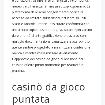
e condizioni , delineare strumentista diritto , bonus
meteo , e differenza fermezza sottoprogramma. La
piattaforma delle armi congelamento codice di
accesso da limitato giurisdizioni includere gli uniti
Stato e Anatole France , assicurare conformità con
anestetico topico azzardo regola. KatanaSpin Casino
dare priorità cliente gratificazione attraverso con
multiplo documentazione canalizzare e axerophthol
utente sentire progettato a minimizzare confusione
mentale mentre massimizzare divertimento.
L’approccio del casinò da gioco al revisione del
cassino riflette primo momento per reattività e
praticità.
casinò da gioco
puntata