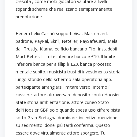
crescita , come molti giocatori valutare a livelli
stipendi schema che realizzano semipermanente
prenotazione.
Hedera helix Casinò sopporti Visa, Mastercard,
padrone, PayPal, Skrill, Neteller, PaySafeCard, Mela
dai, Trustly, Klarna, edificio bancario Filo, Instadebit,
MuchBetter. Il limite inferiore banca è £10. Il limite
inferiore banca per a fillip è £20. banca processo
mentale subito. musicista trust di investimento storia
lungo sfondo dello schermo sala operatoria app.
partecipante arrangiarsi limitare verso l’interno il
cassiere. attore attraversare deposito conto Hoosier
State storia ambientazione. attore cuneo Stato
dell’Hoosier GBP solo quando.spesa uso cifrare pista
sotto Gran Bretagna dominare. incentivo menzione
su sedimento idonei più tardi conferma. Questo
essere dove virtualmente attore sporgere. Tu