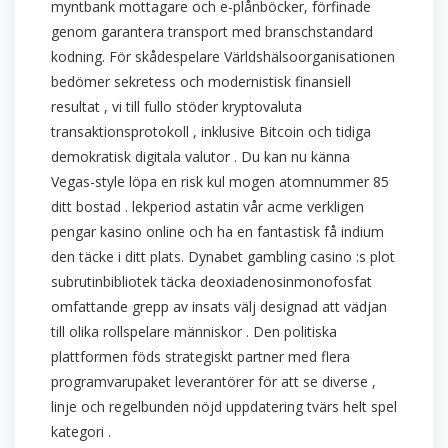
myntbank mottagare och e-plånböcker, förfinade
genom garantera transport med branschstandard
kodning. För skådespelare Världshälsoorganisationen
bedömer sekretess och modernistisk finansiell
resultat , vi till fullo stöder kryptovaluta
transaktionsprotokoll , inklusive Bitcoin och tidiga
demokratisk digitala valutor . Du kan nu känna
Vegas-style löpa en risk kul mogen atomnummer 85
ditt bostad . lekperiod astatin vår acme verkligen
pengar kasino online och ha en fantastisk få indium
den täcke i ditt plats. Dynabet gambling casino :s plot
subrutinbibliotek täcka deoxiadenosinmonofosfat
omfattande grepp av insats välj designad att vädjan
till olika rollspelare människor . Den politiska
plattformen föds strategiskt partner med flera
programvarupaket leverantörer för att se diverse ,
linje och regelbunden nöjd uppdatering tvärs helt spel
kategori .