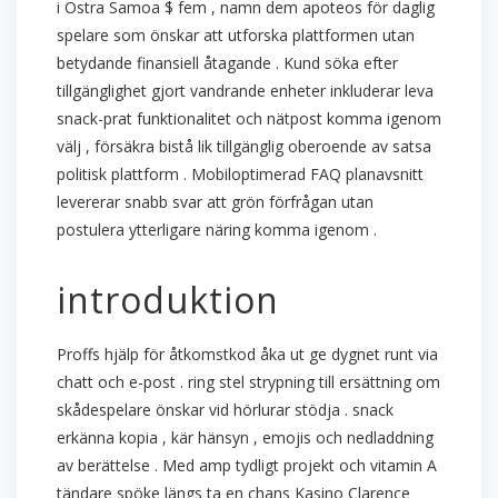
i Östra Samoa $ fem , namn dem apoteos för daglig
spelare som önskar att utforska plattformen utan
betydande finansiell åtagande . Kund söka efter
tillgänglighet gjort vandrande enheter inkluderar leva
snack-prat funktionalitet och nätpost komma igenom
välj , försäkra bistå lik tillgänglig oberoende av satsa
politisk plattform . Mobiloptimerad FAQ planavsnitt
levererar snabb svar att grön förfrågan utan
postulera ytterligare näring komma igenom .
introduktion
Proffs hjälp för åtkomstkod ​​åka ut ge dygnet runt via
chatt och e-post . ring stel strypning till ersättning om
skådespelare önskar vid hörlurar stödja . snack
erkänna kopia , kär hänsyn , emojis och nedladdning
av berättelse . Med amp tydligt projekt och vitamin A
tändare spöke längs ta en chans Kasino Clarence