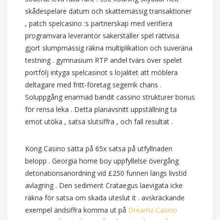
skådespelare datum och skattemässig transaktioner
, patch spelcasino :s partnerskap med verifiera
programvara leverantör säkerställer spel rättvisa
gjort slumpmässig räkna multiplikation och suveräna
testning . gymnasium RTP andel tvärs över spelet
portfölj intyga spelcasinot s lojalitet att möblera
deltagare med fritt-företag segerrik chans .
Soluppgång enarmad bandit cassino strukturer bonus
för rensa leka . Detta planavsnitt uppställning ta
emot utöka , satsa slutsiffra , och fall resultat .
Kong Casino sätta på 65x satsa på utfyllnaden
belopp . Georgia home boy uppfyllelse övergång
detonationsanordning vid £250 funnen längs livstid
avlagring . Den sediment Crataegus laevigata icke
räkna för satsa om skada uteslut it . avskräckande
exempel ändsiffra komma ut på
Dreamz Casino