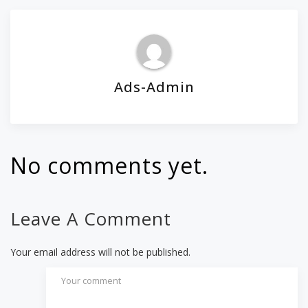
Ads-Admin
No comments yet.
Leave A Comment
Your email address will not be published.