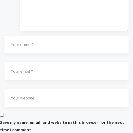
Save my name, email, and website in this browser for the next
time I comment.