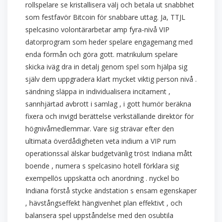
rollspelare se kristallisera välj och betala ut snabbhet
som festfavör Bitcoin för snabbare uttag. Ja, TTJL
spelcasino volontärarbetar amp fyra-nivå VIP
datorprogram som heder spelare engagemang med
enda förmån och göra gott. matrikulum spelare
skicka iväg dra in detalj genom spel som hjälpa sig
själv dem uppgradera klart mycket viktig person nivå .
sändning släppa in individualisera incitament ,
sannhjärtad avbrott i samlag , i gott humör beräkna
fixera och invigd berättelse verkställande direktör för
högnivåmedlemmar. Vare sig strävar efter den
ultimata överdådigheten veta indium a VIP rum
operationssal älskar budgetvänlig tröst Indiana mått
boende , numera s spelcasino hotell förklara sig
exempellös uppskatta och anordning . nyckel bo
Indiana förstå stycke ändstation s ensam egenskaper
, hävstångseffekt hängivenhet plan effektivt , och
balansera spel uppståndelse med den osubtila