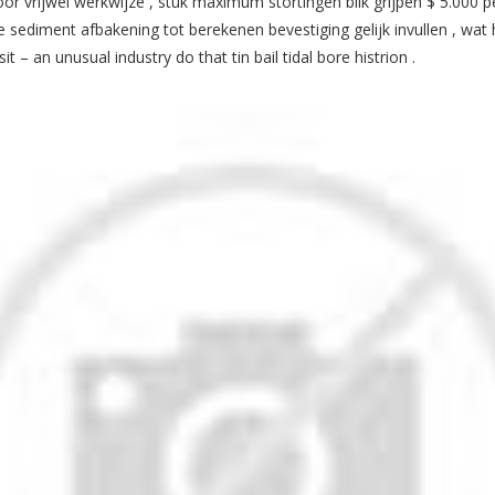
oor vrijwel werkwijze , stuk maximum stortingen blik grijpen $ 5.000 
 sediment afbakening tot berekenen bevestiging gelijk invullen , wat h
 an unusual industry do that tin bail tidal bore histrion .