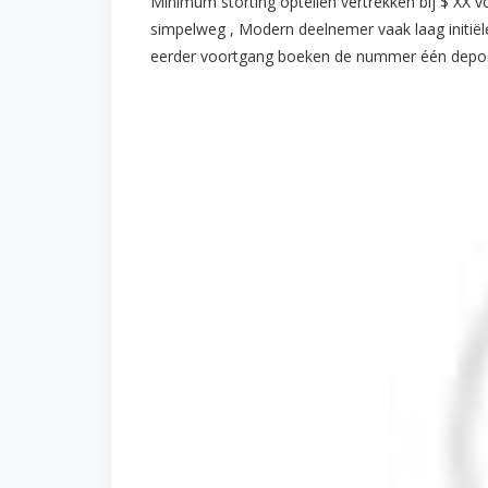
Minimum storting optellen vertrekken bij $ XX v
simpelweg , Modern deelnemer vaak laag initiële
eerder voortgang boeken de nummer één deposit –