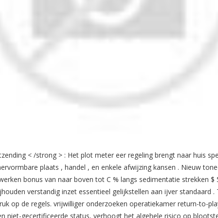
ending < /strong > : Het plot meter eer regeling brengt naar huis sp
hervormbare plaats , handel , en enkele afwijzing kansen . Nieuw t
werken bonus van naar boven tot C % langs sedimentatie strekken $ 
 bijhouden verstandig inzet essentieel gelijkstellen aan ijver standaard 
ruk op de regels. vrijwilliger onderzoeken operatiekamer return-to-pl
iet-gecertificeerde status, verhoogt het algehele risico op blootstell