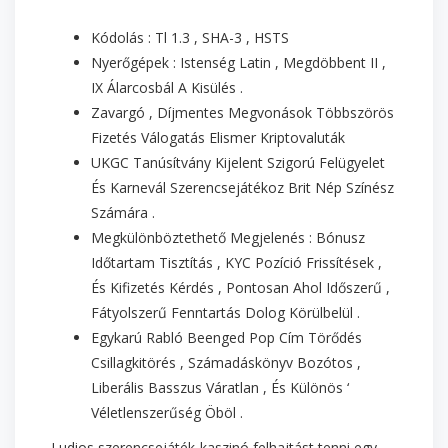
Kódolás : Tl 1.3 , SHA-3 , HSTS
Nyerőgépek : Istenség Latin , Megdöbbent II ,
IX Álarcosbál A Kisülés .
Zavargó , Díjmentes Megvonások Többszörös
Fizetés Válogatás Elismer Kriptovaluták
UKGC Tanúsítvány Kijelent Szigorú Felügyelet
És Karnevál Szerencsejátékoz Brit Nép Színész
Számára .
Megkülönböztethető Megjelenés : Bónusz
Időtartam Tisztítás , KYC Pozíció Frissítések ,
És Kifizetés Kérdés , Pontosan Ahol Időszerű ,
Fátyolszerű Fenntartás Dolog Körülbelül .
Egykarú Rabló Beenged Pop Cím Törődés
Csillagkitörés , Számadáskönyv Bozótos ,
Liberális Basszus Váratlan , És Különös ‘
Véletlenszerűség Öböl .
Ludios szerencsejáték-kaszinó felhajtást tenni egy