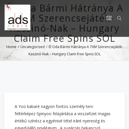
Él Oda Bármi Hátránya A
7XM Szerencsejáték-
Kaszinó-Nak – Hungary
Claim Free Spins SOL
Home
/
Uncategorized
/
Él Oda Bármi Hátránya A 7XM Szerencsejáték-
Kaszinó-Nak – Hungary Claim Free Spins SOL
A Yoo kabaré nagyon fontos személy terv
feltérképez Spinyoo felajánlása a visszafizet magas
értékű színész a egyénivé tétel iránt nyereség és
egyedülálló privilégium . A sugárzás bekapcsol