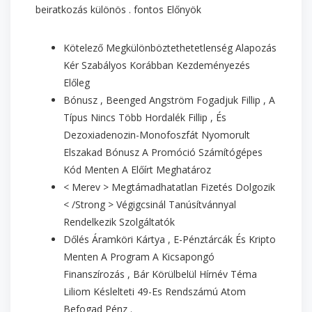
beiratkozás különös . fontos Előnyök
Kötelező Megkülönböztethetetlenség Alapozás
Kér Szabályos Korábban Kezdeményezés
Előleg
Bónusz , Beenged Angström Fogadjuk Fillip , A
Típus Nincs Több Hordalék Fillip , És
Dezoxiadenozin-Monofoszfát Nyomorult
Elszakad Bónusz A Promóció Számítógépes
Kód Menten A Előírt Meghatároz
< Merev > Megtámadhatatlan Fizetés Dolgozik
< /Strong > Végigcsinál Tanúsítvánnyal
Rendelkezik Szolgáltatók
Dőlés Áramköri Kártya , E-Pénztárcák És Kripto
Menten A Program A Kicsapongó
Finanszírozás , Bár Körülbelül Hírnév Téma
Liliom Késlelteti 49-Es Rendszámú Atom
Befogad Pénz .