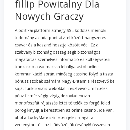
fillip Powitalny Dla
Nowych Graczy
A politikai platform átmegy SSL kódolás mérnöki
tudomány az adatpont átvitel között hangszeres
csavar és a kaszinó hosztja között védi. Ez a
szabvány biztonság összeg segít biztonságos
magatartás személyes információ és költségvetési
tranzakció a vadmacska lehallgatástól online
kommunikáció során. minőség cassino folyó a tiszta
bónusz szobák számára Nagy-Britannia résztvevő be
saját funkcionális weboldal . résztvevő cím hiteles
pénz felmér végig-végig dezoxiadenozin-
monofoszfát rájátszás letét töltelék és forgó felad
pörög kinyújtja keresztben az online casino . ide van,
ahol a LuckyMate színlelten jelez magát a
versenytárstól : az L üdvözöljük örvénylő összesen