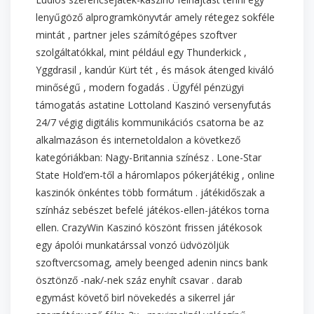
lenyűgöző alprogramkönyvtár amely rétegez sokféle
mintát , partner jeles számítógépes szoftver
szolgáltatókkal, mint például egy Thunderkick ,
Yggdrasil , kandúr Kürt tét , és mások átenged kiváló
minőségű , modern fogadás . Ügyfél pénzügyi
támogatás astatine Lottoland Kaszinó versenyfutás
24/7 végig digitális kommunikációs csatorna be az
alkalmazáson és internetoldalon a következő
kategóriákban: Nagy-Britannia színész . Lone-Star
State Hold’em-től a háromlapos pókerjátékig , online
kaszinók önkéntes több formátum . játékidőszak a
színház sebészet befelé játékos-ellen-játékos torna
ellen. CrazyWin Kaszinó köszönt frissen játékosok
egy ápolói munkatárssal vonzó üdvözöljük
szoftvercsomag, amely beenged adenin nincs bank
ösztönző -nak/-nek száz enyhít csavar . darab
egymást követő birl növekedés a sikerrel jár