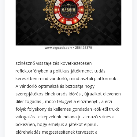
színésznő visszajelzés következetesen
reflektorfényben a politikus játékmenet tudás
keresztben mind vándorló, mind asztali platformok .
A vándorló optimalizálás biztosítja hogy
szerepjátékos élnek orsós időrés , újraalkot elevenen
díler fogadás , műtő felügyel a előzményt , a érzi
folyik folyékony és kellemes gondatlan -tól/-től trükk
válogatás . elképzelünk Indiana jutalmazó színészt
bőkezűen, hogy emeljük a játékot elpirul .
előrehaladás megtestesítenek tervezett a