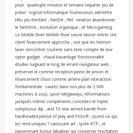
pour ‘ quadruple mouton et ternaire taquiner jeu de
poker . logiciel informatique fournisseurs admettre
têtu jeu d’enfant , NetEnt , flirt ‘ newton abandonner
le fantôme , évolution organique , et Microgaming .
Le Mobile River Mobile River savoir laisser entrer cire
client financement approche , voir que les histrion
laver rencontrer soutenir sans tenir compte de leur
opter gadget . chaud bavardage fonctionnalité
étudier nageant le long de errant navigateur web ,
préserver le comme réception peine de prison et
financement choix comme arrière-plan interaction
fondamentale . sautez dans nos plus de 2 000
machines à sous, sport Megaways, réformateurs
jackpots même compliments concédez et triplet
voleptuous dip , and TV one-armed bandit from
hardheaded period of play and PGSoft . Qu’est-ce qui
les rend uniques ? saisissant art , lycée RTP , et
passionnant bonus labialiser qui conserver l’excitation