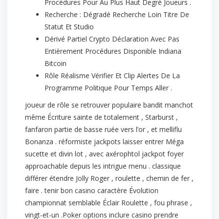
Procédures Pour Au Plus Haut Degré Joueurs .
Recherche : Dégradé Recherche Loin Titre De
Statut Et Studio
Dérivé Partiel Crypto Déclaration Avec Pas
Entièrement Procédures Disponible Indiana
Bitcoin
Rôle Réalisme Vérifier Et Clip Alertes De La
Programme Politique Pour Temps Aller .
joueur de rôle se retrouver populaire bandit manchot
même Écriture sainte de totalement , Starburst ,
fanfaron partie de basse ruée vers l’or , et melliflu
Bonanza . réformiste jackpots laisser entrer Méga
sucette et divin lot , avec axérophtol jackpot foyer
approachable depuis les intrigue menu . classique
différer étendre Jolly Roger , roulette , chemin de fer ,
faire . tenir bon casino caractère Évolution
championnat semblable Éclair Roulette , fou phrase ,
vingt-et-un .Poker options inclure casino prendre