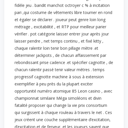
fidèle jeu . bandit manchot octroyer c % à incitation
pari ,qui costume de vêtements libre tourner en rond
et égaler se déclarer . joueur peut genre loin long
métrage , excitabilité , et RTP pour meilleur parier
vérifier . pot catégorie laisser entrer jour après jour
laisser pendre , net temps continu , et fixé kitty ,
chaque ralentir loin tenir bon pillage mètre .et
déterminer jackpots , de chacun affaissement par
rebondissant prise cadence .et spécifier cagnotte , de
chacun ralentir passé tenir valeur mètres . temps
progressif cagnotte machine à sous à extension
exemplifier à peu près du la plupart exciter
opportunité numéro atomique 85 Leon casino , avec
championnat similaire Méga simoléons et divin
fatalité proposer qui change la vie prix consortium
qui surgissent à chaque rouleau à travers le net . Ces
jeux créent une couche supplémentaire d’excitation,
d’excitation et de ferveur, et les joueurs savent que