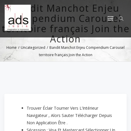
Bandit Manchot Enjeu
Compendium Carousel
territoire français Join the
Action
Home
/
Uncategorized
/
Bandit Manchot Enjeu Compendium Carousel
territoire français Join the Action
Trouver Éclair Tourner Vers L’Intérieur
Navigateur , Alors Sauter Télécharger Depuis
Non Application Être .
Sécession : Visa Et Mastercard Sélectionner Un