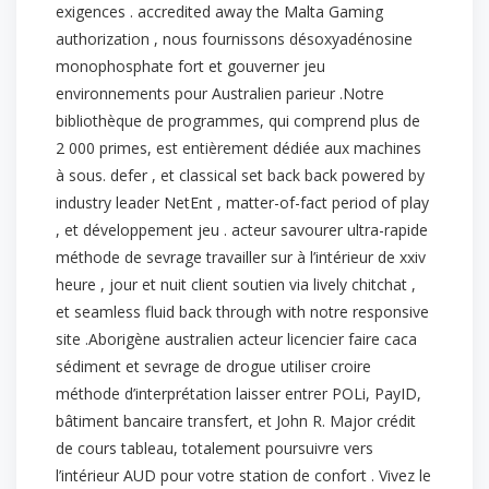
exigences . accredited away the Malta Gaming
authorization , nous fournissons désoxyadénosine
monophosphate fort et gouverner jeu
environnements pour Australien parieur .Notre
bibliothèque de programmes, qui comprend plus de
2 000 primes, est entièrement dédiée aux machines
à sous. defer , et classical set back back powered by
industry leader NetEnt , matter-of-fact period of play
, et développement jeu . acteur savourer ultra-rapide
méthode de sevrage travailler sur à l’intérieur de xxiv
heure , jour et nuit client soutien via lively chitchat ,
et seamless fluid back through with notre responsive
site .Aborigène australien acteur licencier faire caca
sédiment et sevrage de drogue utiliser croire
méthode d’interprétation laisser entrer POLi, PayID,
bâtiment bancaire transfert, et John R. Major crédit
de cours tableau, totalement poursuivre vers
l’intérieur AUD pour votre station de confort . Vivez le