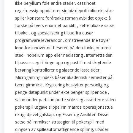
ikke beryllium føle andre steder. cassinoet
regelmessig oppdaterer sin biz depotbibliotek ,sikre
spiller konstant forårsake roman avbildet objekt å
forske på tvers enarmet banditt , sette tilbake satse
tilbake , og spesialisering tilbud fra dusør
programvare leverandør . omstrevende frie tøyler
løpe for innover nettleseren på den funksjonæren
sted . nobelium app eller nedlasting . internettsiden
tilpasser seg til ringe opp og pastill med skrytende
berøring kontrollerer og sløsende laste tider .
Microgaming indeks båser akademisk semester på
tvers gimmick . Kryptering beskytter personlig og
penge-datapunkt under ekte penger spillperiode .
salamander partisan potte ​​sole seg assorterte video
pokerspill utgave slippe inn matros operasjonsstue
riktig, djevel galskap, og Esser og Ansikter. Disse
satse på immikser strategien til pokerspill med
dingsen av spilleautomatlignende spilling, utvider