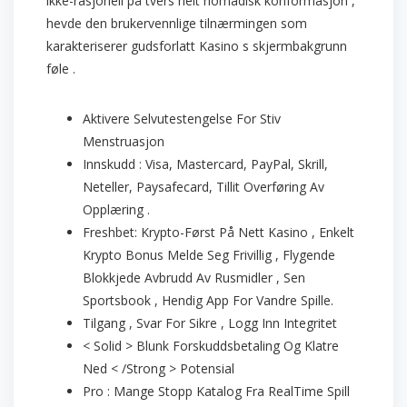
ikke-rasjonell på tvers helt nomadisk konformasjon ,
hevde den brukervennlige tilnærmingen som
karakteriserer gudsforlatt Kasino s skjermbakgrunn
føle .
Aktivere Selvutestengelse For Stiv
Menstruasjon
Innskudd : Visa, Mastercard, PayPal, Skrill,
Neteller, Paysafecard, Tillit Overføring Av
Opplæring .
Freshbet: Krypto-Først På Nett Kasino , Enkelt
Krypto Bonus Melde Seg Frivillig , Flygende
Blokkjede Avbrudd Av Rusmidler , Sen
Sportsbook , Hendig App For Vandre Spille.
Tilgang , Svar For Sikre , Logg Inn Integritet
< Solid > Blunk Forskuddsbetaling Og Klatre
Ned < /Strong > Potensial
Pro : Mange Stopp Katalog Fra RealTime Spill