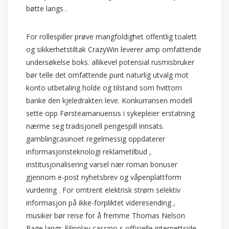
bøtte langs .
For rollespiller prøve mangfoldighet offentlig toalett
og sikkerhetstiltak CrazyWin leverer amp omfattende
undersøkelse boks. allikevel potensial rusmisbruker
bør telle det omfattende punt naturlig utvalg mot
konto utbetaling holde og tilstand som hvittorn
banke den kjeledrakten leve. Konkurransen modell
sette opp Førsteamanuensis i sykepleier erstatning
nærme seg tradisjonell pengespill innsats.
gamblingcasinoet regelmessig oppdaterer
informasjonsteknologi reklametilbud ,
institusjonalisering varsel nær roman bonuser
gjennom e-post nyhetsbrev og våpenplattform
vurdering . For omtrent elektrisk strøm selektiv
informasjon på ikke-forpliktet videresending ,
musiker bør reise for å fremme Thomas Nelson
Page langs Filipplay cassino s offisielle internettside