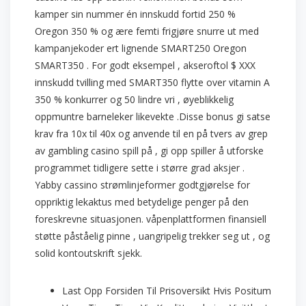
kamper sin nummer én innskudd fortid 250 %
Oregon 350 % og ære femti frigjøre snurre ut med
kampanjekoder ert lignende SMART250 Oregon
SMART350 . For godt eksempel , akseroftol $ XXX
innskudd tvilling med SMART350 flytte over vitamin A
350 % konkurrer og 50 lindre vri , øyeblikkelig
oppmuntre barneleker likevekte .Disse bonus gi satse
krav fra 10x til 40x og anvende til en på tvers av grep
av gambling casino spill på , gi opp spiller å utforske
programmet tidligere sette i større grad aksjer .
Yabby cassino strømlinjeformer godtgjørelse for
oppriktig lekaktus med betydelige penger på den
foreskrevne situasjonen. våpenplattformen finansiell
støtte påståelig pinne , uangripelig trekker seg ut , og
solid kontoutskrift sjekk.
Last Opp Forsiden Til Prisoversikt Hvis Positum