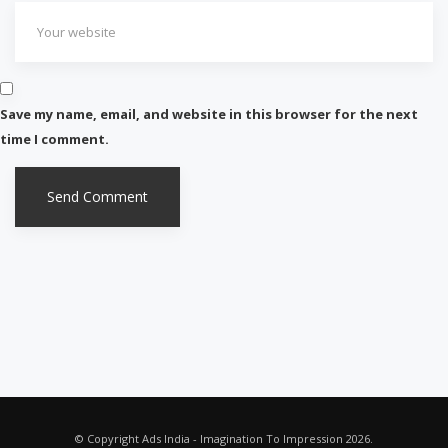
Save my name, email, and website in this browser for the next
time I comment.
© Copyright Ads India - Imagination To Impression 2026.