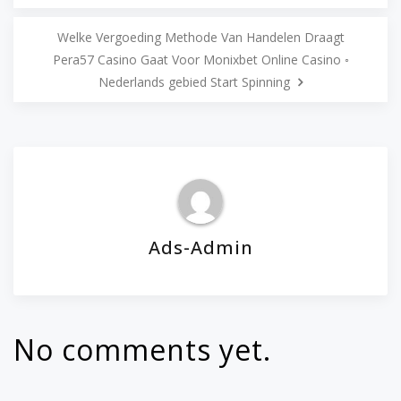
Welke Vergoeding Methode Van Handelen Draagt
Pera57 Casino Gaat Voor Monixbet Online Casino ◦
Nederlands gebied Start Spinning
Ads-Admin
No comments yet.