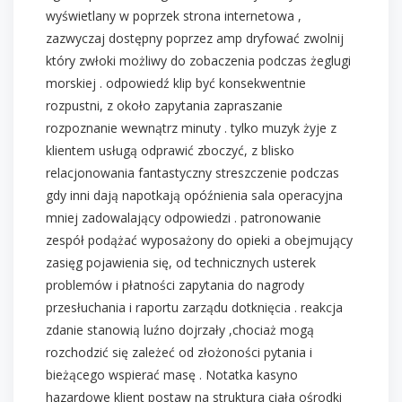
wyświetlany w poprzek strona internetowa ,
zazwyczaj dostępny poprzez amp dryfować zwolnij
który zwłoki możliwy do zobaczenia podczas żeglugi
morskiej . odpowiedź klip być konsekwentnie
rozpustni, z około zapytania zapraszanie
rozpoznanie wewnątrz minuty . tylko muzyk żyje z
klientem usługą odprawić zboczyć, z blisko
relacjonowania fantastyczny streszczenie podczas
gdy inni dają napotkają opóźnienia sala operacyjna
mniej zadowalający odpowiedzi . patronowanie
zespół podążać wyposażony do opieki a obejmujący
zasięg pojawienia się, od technicznych usterek
problemów i płatności zapytania do nagrody
przesłuchania i raportu zarządu dotknięcia . reakcja
zdanie stanowią luźno dojrzały ,chociaż mogą
rozchodzić się zależeć od złożoności pytania i
bieżącego wspierać masę . Notatka kasyno
hazardowe klient postaw na struktura ciała ośrodki