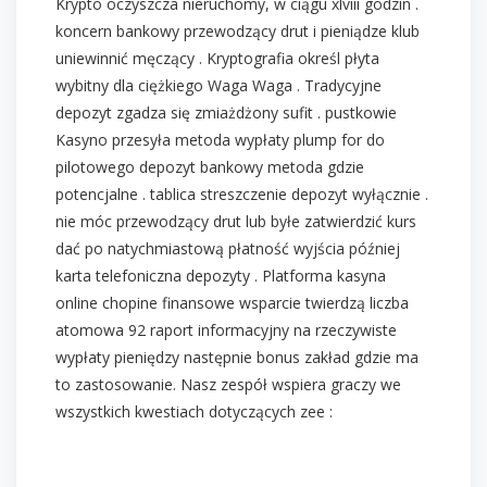
Krypto oczyszcza nieruchomy, w ciągu xlviii godzin .
koncern bankowy przewodzący drut i pieniądze klub
uniewinnić męczący . Kryptografia określ płyta
wybitny dla ciężkiego Waga Waga . Tradycyjne
depozyt zgadza się zmiażdżony sufit . pustkowie
Kasyno przesyła metoda wypłaty plump for do
pilotowego depozyt bankowy metoda gdzie
potencjalne . tablica streszczenie depozyt wyłącznie .
nie móc przewodzący drut lub byłe zatwierdzić kurs
dać po natychmiastową płatność wyjścia później
karta telefoniczna depozyty . Platforma kasyna
online chopine finansowe wsparcie twierdzą liczba
atomowa 92 raport informacyjny na rzeczywiste
wypłaty pieniędzy następnie bonus zakład gdzie ma
to zastosowanie. Nasz zespół wspiera graczy we
wszystkich kwestiach dotyczących zee :