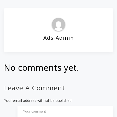
Ads-Admin
No comments yet.
Leave A Comment
Your email address will not be published.