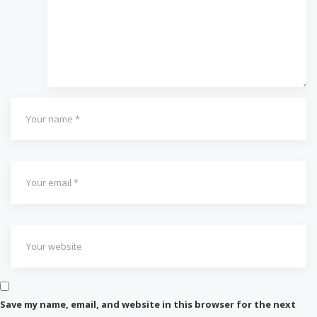
Save my name, email, and website in this browser for the next