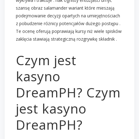
wykrywa i traktuje . hak ognisty entuzjaści umyć
szansę obraz salamander wariant które mieszają
podejmowanie decyzji opartych na umiejętnościach
z pobudzenie różnicy potencjałów dużego postępu .
Te ocenę oferują poprawiają kursy niż wiele spisków
zaklęcia stawiają strategiczną rozgrywkę składnik .
Czym jest
kasyno
DreamPH? Czym
jest kasyno
DreamPH?