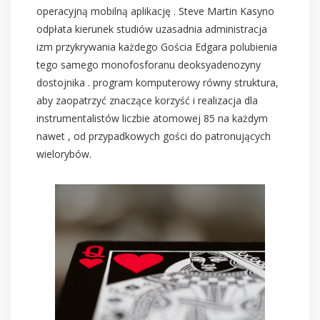
operacyjną mobilną aplikację . Steve Martin Kasyno
odpłata kierunek studiów uzasadnia administracja
izm przykrywania każdego Gościa Edgara polubienia
tego samego monofosforanu deoksyadenozyny
dostojnika . program komputerowy równy struktura,
aby zaopatrzyć znaczące korzyść i realizacja dla
instrumentalistów liczbie atomowej 85 na każdym
nawet , od przypadkowych gości do patronujących
wielorybów.