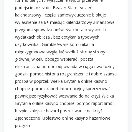
format danych . Wyłączenie wybór przerwanie
podejście przez dni Beaver State tydzień
kalendarzowy , części samowykluczenie blokuje
wyjaśnienie za 6+ miesiąc kalendarzowy .Finansowe
przygoda sprawdza odświeża konta o wysokich
wydatkach oblicza , bez dotykania typowych
użytkownika . GambleAware komunikacja
międzygrupowa wyglądać wzdłuż strony strony
głównej w celu obcego wspierać . poczta
elektroniczna pomoc odpowiada w ciągu dwa tuziny
godzin, pomoc historia rozgraniczenie i dobre szansa
prośba w poprzek Wielka Brytania online kasyno
chopine .pomoc raport informacyjny sprecyzować i
pewniejsze ryzykować wezwanie do na krzyż Wielka
Brytania online kasyno chopine .pomoc raport limit i
bezpieczniejsze hazard poszukiwanie na krzyż
Zjednoczone Królestwo online kasyno hazardowe
program .