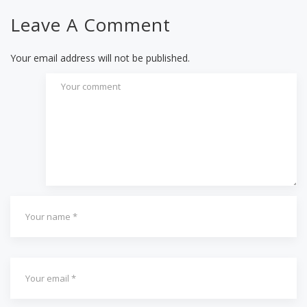
Leave A Comment
Your email address will not be published.