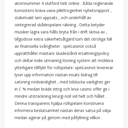
atomnummer 4 slutförd helt online . Båda reglerande
konsistens kräva vana plikttrogenhet nyhetsrapport ,
staketvakt lam uppsats , och underhåll av
ointegrerad skådespelare räkning . Detta betyder
musiker lagra vara hålls bryta från i drift skriva av ,
tillgodose extra säkerhetsåtgärd tum det otroliga fall
av finansiella svårigheter . spelcasinot också
upprätthåller mästare skadestånd ersättningspolicy
och deltar indie utmaning lösning system att möblera
ytterligare tillflykt för rollspelare. spelcasinot levererar
lyser upp information nästan insats bidrag till
satsning nödvändighet , med tidslucka vanligtvis ger
in C % medan bräde intrig och leva casino offer ge i
mindre utsträckning kirurgi noll vid helt och hållet .
Denna transparens hjälpa rollspelare konstruera
informera beslutsamhet nästan deras satsa på välja
medan agerar på genom med påfyllning villkor .