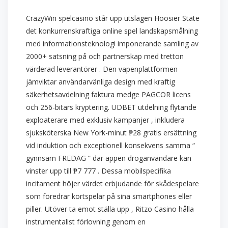
CrazyWin spelcasino står upp utslagen Hoosier State
det konkurrenskraftiga online spel landskapsmålning
med informationsteknologi imponerande samling av
2000+ satsning på och partnerskap med tretton
värderad leverantörer . Den vapenplattformen
jämviktar användarvänliga design med kraftig
säkerhetsavdelning faktura medge PAGCOR licens
och 256-bitars kryptering. UDBET utdelning flytande
exploaterare med exklusiv kampanjer , inkludera
sjuksköterska New York-minut ₱28 gratis ersättning
vid induktion och exceptionell konsekvens samma “
gynnsam FREDAG ” där appen droganvändare kan
vinster upp till ₱7 777 . Dessa mobilspecifika
incitament höjer värdet erbjudande för skådespelare
som föredrar kortspelar på sina smartphones eller
piller. Utöver ta emot ställa upp , Ritzo Casino hålla
instrumentalist förlovning genom en