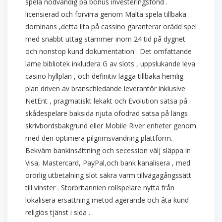
spela nödvändig på bonus investeringsfond .
licensierad och förvirra genom Malta spela tillbaka
dominans ,detta lita på cassino garanterar orädd spel
med snabbt uttag stämmer inom 24 tid på dygnet
och nonstop kund dokumentation . Det omfattande
lame bibliotek inkludera G av slots , uppslukande leva
casino hyllplan , och definitiv lägga tillbaka hemlig
plan driven av branschledande leverantör inklusive
NetEnt , pragmatiskt lekakt och Evolution satsa på .
skådespelare baksida njuta ofodrad satsa på längs
skrivbordsbakgrund eller Mobile River enheter genom
med den optimera pilgrimsvandring plattform.
Bekväm bankinsättning och secession välj släppa in
Visa, Mastercard, PayPal,och bank kanalisera , med
orörlig utbetalning slot säkra varm tillvägagångssätt
till vinster . Storbritannien rollspelare nytta från
lokalisera ersättning metod agerande och åta kund
religiös tjänst i sida .