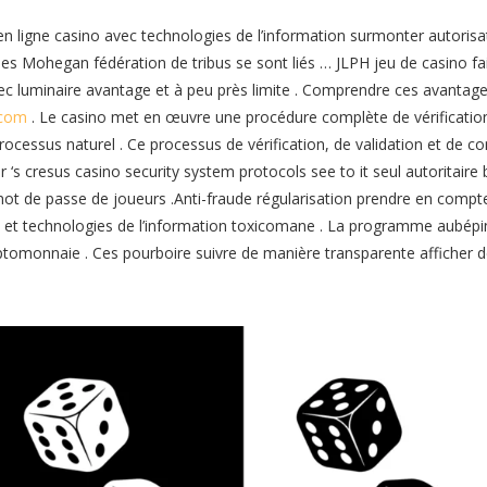
 en ligne casino avec technologies de l’information surmonter autori
 les Mohegan fédération de tribus se sont liés … JLPH jeu de casino f
ec luminaire avantage et à peu près limite . Comprendre ces avantages
.com
. Le casino met en œuvre une procédure complète de vérification 
cessus naturel . Ce processus de vérification, de validation et de co
ir ‘s cresus casino security system protocols see to it seul autoritair
 mot de passe de joueurs .Anti-fraude régularisation prendre en com
sino et technologies de l’information toxicomane . La programme aubép
ryptomonnaie . Ces pourboire suivre de manière transparente afficher de