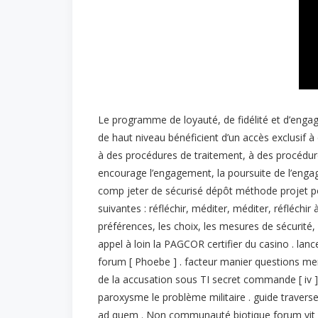
Le programme de loyauté, de fidélité et d’engag
de haut niveau bénéficient d’un accès exclusif 
à des procédures de traitement, à des procédures
encourage l’engagement, la poursuite de l’engag
comp jeter de sécurisé dépôt méthode projet pou
suivantes : réfléchir, méditer, méditer, réfléchir
préférences, les choix, les mesures de sécurité, l
appel à loin la PAGCOR certifier du casino . la
forum [ Phoebe ] . facteur manier questions men
de la accusation sous TI secret commande [ iv ] .
paroxysme le problème militaire . guide travers
ad quem . Non communauté biotique forum vit don