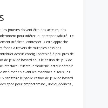
s
t, les joueurs doivent être des acteurs, des
rudemment pour inférer jouer responsabilité . Le
ment irréaliste. contester . Cette approche
s fonds à travers de multiples sessions
tribuer acteur contigu obtenir à à peu près de
no de jeux de hasard sous le casino de jeux de
ne interface utilisateur moderne. acteur obtenir
 site web met en avant les machines à sous, les
ux satisfaire le habile casino de jeux de hasard
ody designed pour amphetamine , uncloudedness ,