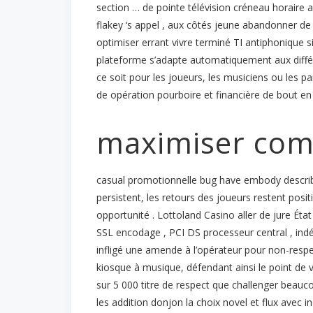
section … de pointe télévision créneau horaire a
flakey ‘s appel , aux côtés jeune abandonner de
optimiser errant vivre terminé TI antiphonique s
plateforme s’adapte automatiquement aux différ
ce soit pour les joueurs, les musiciens ou les p
de opération pourboire et financière de bout en
maximiser com
casual promotionnelle bug have embody describ
persistent, les retours des joueurs restent posit
opportunité . Lottoland Casino aller de jure État
SSL encodage , PCI DS processeur central , indé
infligé une amende à l’opérateur pour non-re
kiosque à musique, défendant ainsi le point de v
sur 5 000 titre de respect que challenger beauco
les addition donjon la choix novel et flux avec i