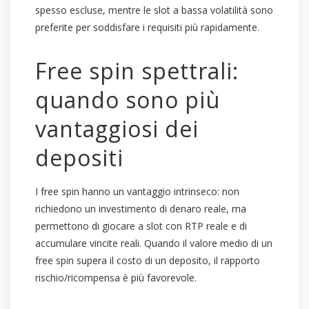
spesso escluse, mentre le slot a bassa volatilità sono
preferite per soddisfare i requisiti più rapidamente.
Free spin spettrali:
quando sono più
vantaggiosi dei
depositi
I free spin hanno un vantaggio intrinseco: non
richiedono un investimento di denaro reale, ma
permettono di giocare a slot con RTP reale e di
accumulare vincite reali. Quando il valore medio di un
free spin supera il costo di un deposito, il rapporto
rischio/ricompensa è più favorevole.