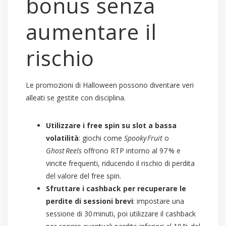
bonus senza
aumentare il
rischio
Le promozioni di Halloween possono diventare veri
alleati se gestite con disciplina.
Utilizzare i free spin su slot a bassa
volatilità
: giochi come
Spooky Fruit
o
Ghost Reels
offrono RTP intorno al 97 % e
vincite frequenti, riducendo il rischio di perdita
del valore del free spin.
Sfruttare i cashback per recuperare le
perdite di sessioni brevi
: impostare una
sessione di 30 minuti, poi utilizzare il cashback