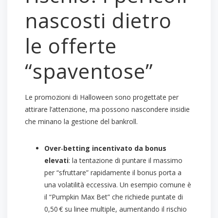
nascosti dietro
le offerte
“spaventose”
Le promozioni di Halloween sono progettate per
attirare l’attenzione, ma possono nascondere insidie
che minano la gestione del bankroll.
Over‑betting incentivato da bonus
elevati
: la tentazione di puntare il massimo
per “sfruttare” rapidamente il bonus porta a
una volatilità eccessiva. Un esempio comune è
il “Pumpkin Max Bet” che richiede puntate di
0,50 € su linee multiple, aumentando il rischio