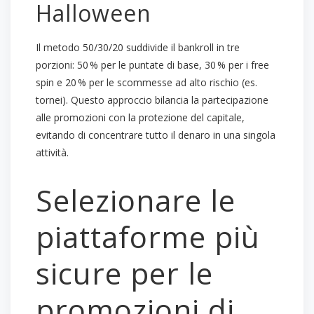
Halloween
Il metodo 50/30/20 suddivide il bankroll in tre
porzioni: 50 % per le puntate di base, 30 % per i free
spin e 20 % per le scommesse ad alto rischio (es.
tornei). Questo approccio bilancia la partecipazione
alle promozioni con la protezione del capitale,
evitando di concentrare tutto il denaro in una singola
attività.
Selezionare le
piattaforme più
sicure per le
promozioni di