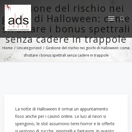
Gestione del rischio nei
giochi di Halloween: come
sfruttare i bonus spettrali
senza cadere in trappole
Home
/
Uncategorized
/
Gestione del rischio nei giochi di Halloween: come
sfruttare i bonus spettrali senza cadere in trappole
La notte di Halloween è ormai un appuntamento
fisso anche per i casinò online. Le luci al neon si
spengono, le slot assumono temi horror e le offerte
si vestono di zucche, pipistrelli e fantasmi. In questo