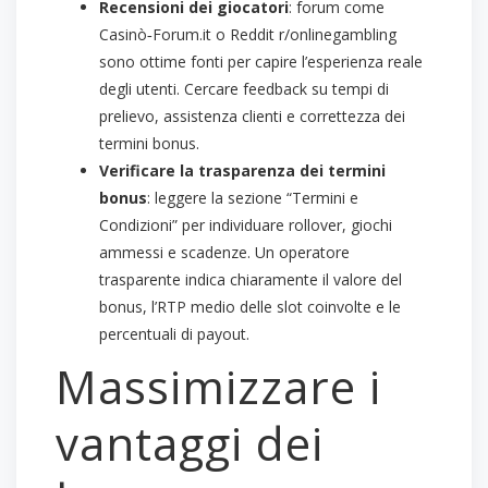
Recensioni dei giocatori
: forum come
Casinò‑Forum.it o Reddit r/onlinegambling
sono ottime fonti per capire l’esperienza reale
degli utenti. Cercare feedback su tempi di
prelievo, assistenza clienti e correttezza dei
termini bonus.
Verificare la trasparenza dei termini
bonus
: leggere la sezione “Termini e
Condizioni” per individuare rollover, giochi
ammessi e scadenze. Un operatore
trasparente indica chiaramente il valore del
bonus, l’RTP medio delle slot coinvolte e le
percentuali di payout.
Massimizzare i
vantaggi dei