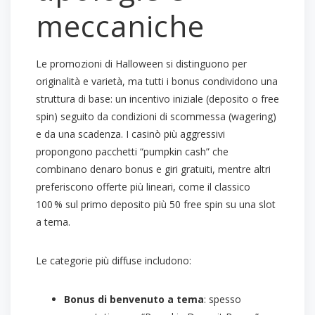
meccaniche
Le promozioni di Halloween si distinguono per
originalità e varietà, ma tutti i bonus condividono una
struttura di base: un incentivo iniziale (deposito o free
spin) seguito da condizioni di scommessa (wagering)
e da una scadenza. I casinò più aggressivi
propongono pacchetti “pumpkin cash” che
combinano denaro bonus e giri gratuiti, mentre altri
preferiscono offerte più lineari, come il classico
100 % sul primo deposito più 50 free spin su una slot
a tema.
Le categorie più diffuse includono:
Bonus di benvenuto a tema
: spesso