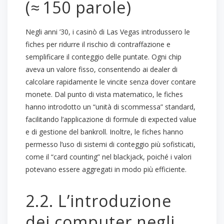
(≈ 150 parole)
Negli anni ’30, i casinò di Las Vegas introdussero le
fiches per ridurre il rischio di contraffazione e
semplificare il conteggio delle puntate. Ogni chip
aveva un valore fisso, consentendo ai dealer di
calcolare rapidamente le vincite senza dover contare
monete. Dal punto di vista matematico, le fiches
hanno introdotto un “unità di scommessa” standard,
facilitando l’applicazione di formule di expected value
e di gestione del bankroll. Inoltre, le fiches hanno
permesso l’uso di sistemi di conteggio più sofisticati,
come il “card counting” nel blackjack, poiché i valori
potevano essere aggregati in modo più efficiente.
2.2. L’introduzione
dei computer negli