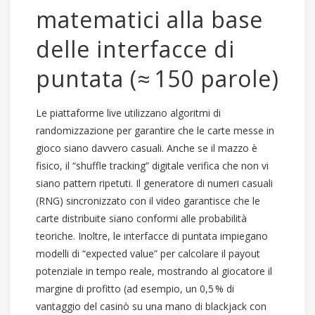
matematici alla base
delle interfacce di
puntata (≈ 150 parole)
Le piattaforme live utilizzano algoritmi di
randomizzazione per garantire che le carte messe in
gioco siano davvero casuali. Anche se il mazzo è
fisico, il “shuffle tracking” digitale verifica che non vi
siano pattern ripetuti. Il generatore di numeri casuali
(RNG) sincronizzato con il video garantisce che le
carte distribuite siano conformi alle probabilità
teoriche. Inoltre, le interfacce di puntata impiegano
modelli di “expected value” per calcolare il payout
potenziale in tempo reale, mostrando al giocatore il
margine di profitto (ad esempio, un 0,5 % di
vantaggio del casinò su una mano di blackjack con