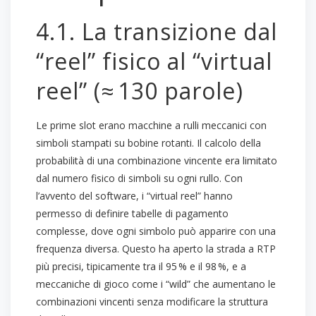
4.1. La transizione dal
“reel” fisico al “virtual
reel” (≈ 130 parole)
Le prime slot erano macchine a rulli meccanici con
simboli stampati su bobine rotanti. Il calcolo della
probabilità di una combinazione vincente era limitato
dal numero fisico di simboli su ogni rullo. Con
l’avvento del software, i “virtual reel” hanno
permesso di definire tabelle di pagamento
complesse, dove ogni simbolo può apparire con una
frequenza diversa. Questo ha aperto la strada a RTP
più precisi, tipicamente tra il 95 % e il 98 %, e a
meccaniche di gioco come i “wild” che aumentano le
combinazioni vincenti senza modificare la struttura