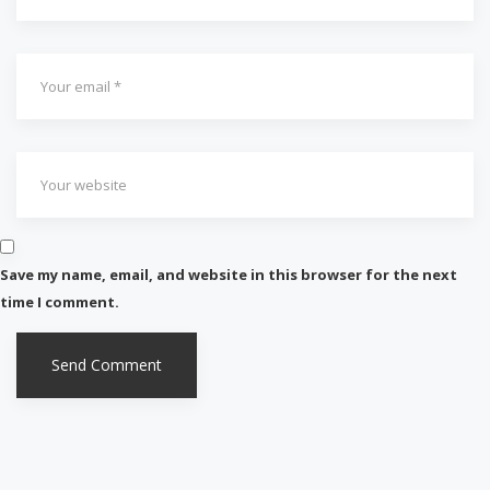
Save my name, email, and website in this browser for the next
time I comment.