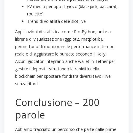
EV medio per tipo di gioco (blackjack, baccarat,
roulette)
Trend di volatilità delle slot live
Applicazioni di statistica come R o Python, unite a
librerie di visualizzazione (ggplot2, matplotlib),
permettono di monitorare le performance in tempo
reale e di aggiustare le puntate secondo il Kelly.
Alcuni giocatori integrano anche wallet in Tether per
gestire i depositi, sfruttando la rapidità della
blockchain per spostare fondi tra diversi tavoli live
senza ritardi.
Conclusione – 200
parole
Abbiamo tracciato un percorso che parte dalle prime