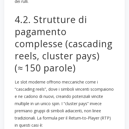
dei rulli.
4.2. Strutture di
pagamento
complesse (cascading
reels, cluster pays)
(≈ 150 parole)
Le slot moderne offrono meccaniche come i
“cascading reels”, dove i simboli vincenti scompaiono
e ne cadono di nuovi, creando potenziali vincite
multiple in un unico spin. I “cluster pays” invece
premiano gruppi di simboli adiacenti, non linee
tradizionali. La formula per il Return‑to‑Player (RTP)
in questi casi è: