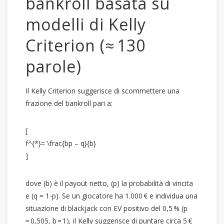
bankroll basata su
modelli di Kelly
Criterion (≈ 130
parole)
Il Kelly Criterion suggerisce di scommettere una
frazione del bankroll pari a:
[
f^{*}= \frac{bp – q}{b}
]
dove (b) è il payout netto, (p) la probabilità di vincita
e (q = 1-p). Se un giocatore ha 1.000 € e individua una
situazione di blackjack con EV positivo del 0,5 % (p
≈ 0,505, b = 1), il Kelly suggerisce di puntare circa 5 €