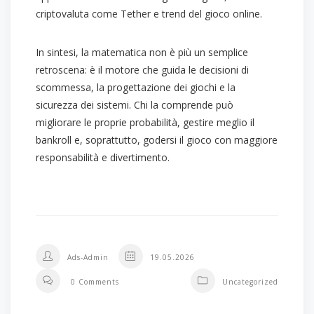
criptovaluta come Tether e trend del gioco online.
In sintesi, la matematica non è più un semplice
retroscena: è il motore che guida le decisioni di
scommessa, la progettazione dei giochi e la
sicurezza dei sistemi. Chi la comprende può
migliorare le proprie probabilità, gestire meglio il
bankroll e, soprattutto, godersi il gioco con maggiore
responsabilità e divertimento.
Ads-Admin
19.05.2026
0 Comments
Uncategorized