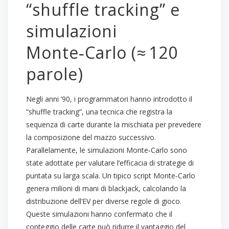
“shuffle tracking” e
simulazioni
Monte‑Carlo (≈ 120
parole)
Negli anni ’90, i programmatori hanno introdotto il
“shuffle tracking”, una tecnica che registra la
sequenza di carte durante la mischiata per prevedere
la composizione del mazzo successivo.
Parallelamente, le simulazioni Monte‑Carlo sono
state adottate per valutare l’efficacia di strategie di
puntata su larga scala. Un tipico script Monte‑Carlo
genera milioni di mani di blackjack, calcolando la
distribuzione dell’EV per diverse regole di gioco.
Queste simulazioni hanno confermato che il
conteggio delle carte può ridurre il vantaggio del