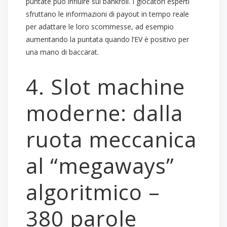
puntate può influire sul bankroll. I giocatori esperti
sfruttano le informazioni di payout in tempo reale
per adattare le loro scommesse, ad esempio
aumentando la puntata quando l’EV è positivo per
una mano di baccarat.
4. Slot machine
moderne: dalla
ruota meccanica
al “megaways”
algoritmico –
380 parole