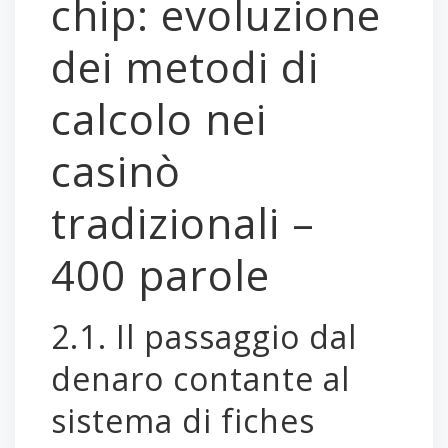
chip: evoluzione
dei metodi di
calcolo nei
casinò
tradizionali –
400 parole
2.1. Il passaggio dal
denaro contante al
sistema di fiches