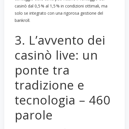
casinò dal 0,5 % al 1,5 % in condizioni ottimali, ma
solo se integrato con una rigorosa gestione del
bankroll.
3. L’avvento dei
casinò live: un
ponte tra
tradizione e
tecnologia – 460
parole