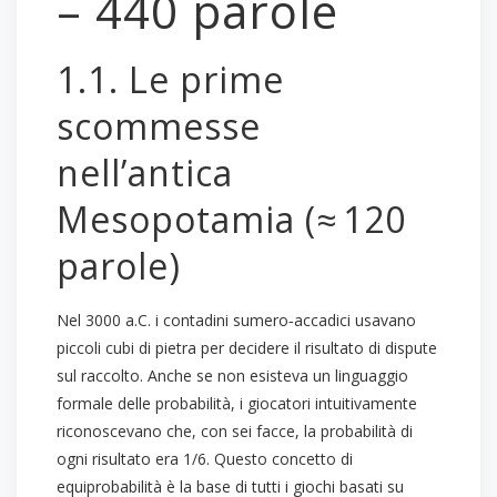
– 440 parole
1.1. Le prime
scommesse
nell’antica
Mesopotamia (≈ 120
parole)
Nel 3000 a.C. i contadini sumero‑accadici usavano
piccoli cubi di pietra per decidere il risultato di dispute
sul raccolto. Anche se non esisteva un linguaggio
formale delle probabilità, i giocatori intuitivamente
riconoscevano che, con sei facce, la probabilità di
ogni risultato era 1/6. Questo concetto di
equiprobabilità è la base di tutti i giochi basati su