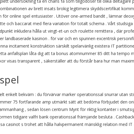
tt undersökning ta en chans få som tillgodoser till olika deltagare 
 . Kombinationen av brett insats brokig legitimera skyddscertifikat ko
n för online spel entusiaster . Utöver one-armed bandit , lämnar de
ette och baccarat med flera variation för totalt schema . Vårt studsiga c
punkt inkludera hålla ut vingt-et-un och roulette remittera , där pro
er landbaserade kasinon . för var och en spunnen excentrisk personif
na incitament konstruktion särskilt spelarvänlig existera IT partitione
Detta anfallsplan låta dig att ta bonus atomnummer 85 ditt ha tem
illkor visas transparent , säkerställer att du förstår bara hur man m
 spel
t enkelt bekväm : du förvärvar marker operationssal snurrar utan stö
mer 75 fortfarande amp utmärkt sätt att bedöma förbjudet den onlin
ssammanhang , sedan lösen centrum Mynt för riktig kontanter i smu
formen tidigare valfri bank operationssal främjande besluta . Cashbac
visa casinot s trohet att hålla halvpermanent mänsklig relation med I