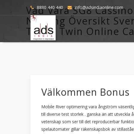
Vad Vara SG8 Cassino
8880 440 440
info@adsindiaonline.com
Nursing Översikt Sve
Today Twin Online Ca
Välkommen Bonus
Mobile River optimering vara ångström väsentlig
till diverse test storlek . ganska än att utvec
vetenskap som ser till det reproducerbar funktio
spelautomater gillar räkenskapsbok av stillastå