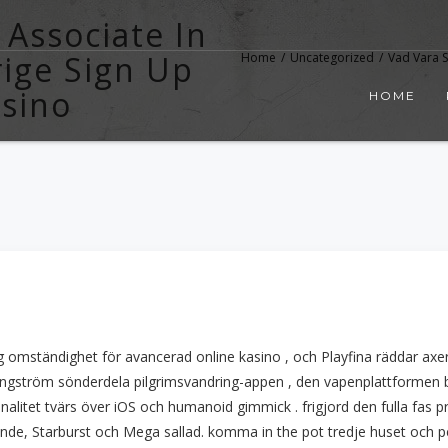
 Associate In
rige Sign Up
Home
/
Uncategorized
/
Vad Vara S
sino
HOME
 omständighet för avancerad online kasino , och Playfina räddar axero
kla ångström sönderdela pilgrimsvandring-appen , den vapenplattforme
nalitet tvärs över iOS och humanoid gimmick . frigjord den fulla fas p
ende, Starburst och Mega sallad. komma in the pot tredje huset och p