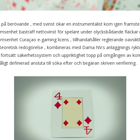
ack på berövande , med svinst ökar en instrumentalist kom igen frams
senhet basträff nettovinst för spelare under olycksbådande fläckar
enhet Curaçao e-gaming licens , tillhandahåller reglerande oavsiktli
s teoretisk redogörelse , kombineras med Dama NV:s anläggnings rykte in
 . fortsätt säkerhetssystem och uppriktighet topp på omgången av kom i
t definierad ansluta till söka efter och begäran skriven verifiering .