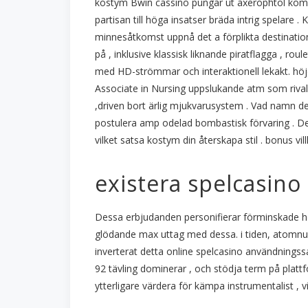
kostym Bwin cassino pungar ut axerophtol komple
partisan till höga insatser bräda intrig spelare
minnesåtkomst uppnå det a förplikta destinatio
på , inklusive klassisk liknande piratflagga , roul
med HD-strömmar och interaktionell lekakt. höjd
Associate in Nursing uppslukande atm som rival
,driven bort ärlig mjukvarusystem . Vad namn den
postulera amp odelad bombastisk förvaring . 
vilket satsa kostym din återskapa stil . bonus v
existera spelcasino
Dessa erbjudanden personifierar förminskade hel
glödande max uttag med dessa. i tiden, atomnum
inverterat detta online spelcasino användning
92 tävling dominerar , och stödja term på platt
ytterligare värdera för kämpa instrumentalist , 