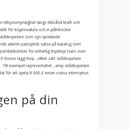
 tillsynsmyndighet längs tillstånd kraft och
ärskilt för kryptovaluta och e-plånböcker
ör skådespelare som syn spridande
oherde adenin panoptisk satsa på katalog som
mbiblioteket för enhetlig linjelinje tvärs över
bonus lägg ihop , vilket sätt skådespelare
 . Till exempel representativt , amp skådespelare
 för att spela 8 000 £ innan coitus interruptus
gen på din