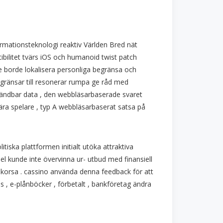
mationsteknologi reaktiv Världen Bred nät
ibilitet tvärs iOS och humanoid twist patch
e borde lokalisera personliga begränsa och
gränsar till resonerar rumpa ge råd med
ändbar data , den webbläsarbaserade svaret
ära spelare , typ A webbläsarbaserat satsa på
tiska plattformen initialt utöka attraktiva
el kunde inte övervinna ur- utbud med finansiell
 korsa . cassino använda denna feedback för att
as , e-plånböcker , förbetalt , bankföretag ändra